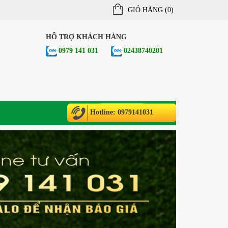
GIỎ HÀNG (
0
)
HỖ TRỢ KHÁCH HÀNG
0979 141 031
02438740201
Hotline: 0979141031