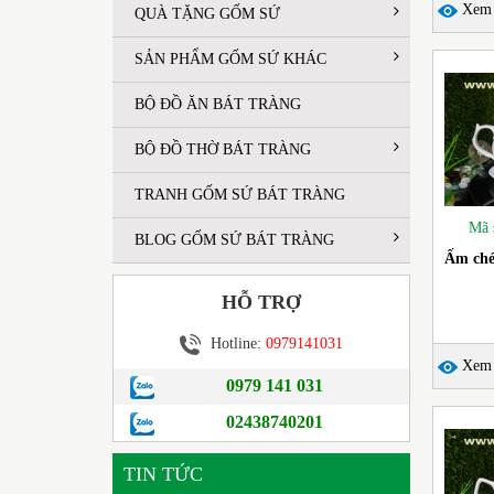
Xem c
QUÀ TẶNG GỐM SỨ
SẢN PHẨM GỐM SỨ KHÁC
BỘ ĐỒ ĂN BÁT TRÀNG
BỘ ĐỒ THỜ BÁT TRÀNG
TRANH GỐM SỨ BÁT TRÀNG
Mã 
BLOG GỐM SỨ BÁT TRÀNG
Ấm ché
HỖ TRỢ
Hotline:
0979141031
Xem c
0979 141 031
02438740201
TIN TỨC