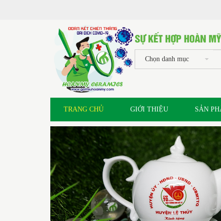
Chọn danh mục
TRANG CHỦ
GIỚI THIỆU
SẢN P