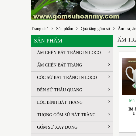
Trang chủ
Sản phẩm
Quà tặng gốm sứ
Ấm trà, ấ
ẤM TR
SẢN PHẨM
ẤM CHÉN BÁT TRÀNG IN LOGO
ẤM CHÉN BÁT TRÀNG
CỐC SỨ BÁT TRÀNG IN LOGO
ĐÈN SỨ THẤU QUANG
Mã 
LỘC BÌNH BÁT TRÀNG
Bộ 
U
TƯỢNG GỐM SỨ BÁT TRÀNG
GỐM SỨ XÂY DỰNG