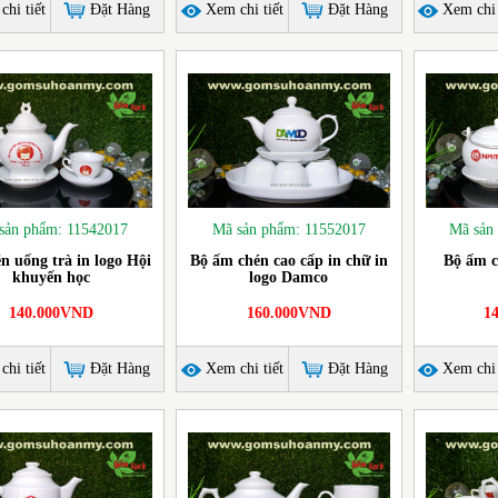
hi tiết
Đặt Hàng
Xem chi tiết
Đặt Hàng
Xem chi 
sản phẩm: 11542017
Mã sản phẩm: 11552017
Mã sản
n uống trà in logo Hội
Bộ ấm chén cao cấp in chữ in
Bộ ấm c
khuyến học
logo Damco
140.000VND
160.000VND
1
hi tiết
Đặt Hàng
Xem chi tiết
Đặt Hàng
Xem chi 