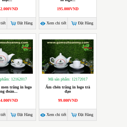
42.000VND
195.000VND
tiết
Đặt Hàng
Xem chi tiết
Đặt Hàng
 phẩm: 12162017
Mã sản phẩm: 12172017
 men trắng in logo
Ấm chén trắng in logo trà
ông đoàn...
đạo
24.000VND
99.000VND
tiết
Đặt Hàng
Xem chi tiết
Đặt Hàng