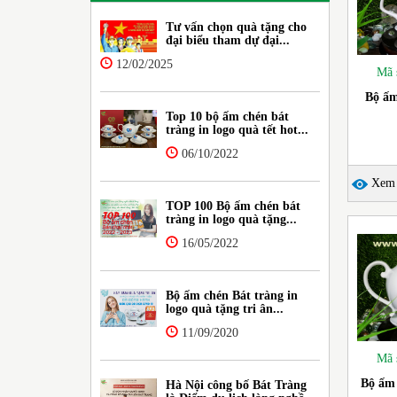
Tư vấn chọn quà tặng cho
đại biểu tham dự đại...
12/02/2025
Mã 
Bộ ấm
Top 10 bộ ấm chén bát
tràng in logo quà tết hot...
06/10/2022
Xem c
TOP 100 Bộ ấm chén bát
tràng in logo quà tặng...
16/05/2022
Bộ ấm chén Bát tràng in
logo quà tặng tri ân...
11/09/2020
Mã 
Bộ ấm 
Hà Nội công bố Bát Tràng