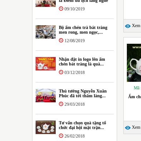
là Điểm du lịch làng nghề
09/10/2019
Xem c
Bộ ấm chén trà bát tràng
men rong, men ngọc,...
12/08/2019
Nhận đặt in logo lên ấm
chén bát tràng là quà...
03/12/2018
Mã 
Thủ tướng Nguyễn Xuân
Phúc đã tới thăm làng...
Ấm ché
29/03/2018
Tư vấn chọn quà tặng tổ
Xem c
chức đại hội mặt trận...
26/02/2018