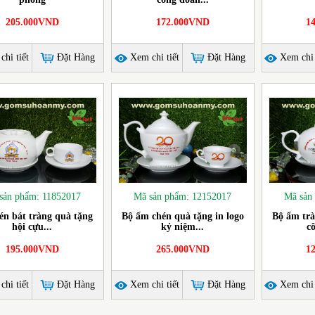
205.000VND
172.000VND
1
hi tiết
Đặt Hàng
Xem chi tiết
Đặt Hàng
Xem chi 
sản phẩm: 11852017
Mã sản phẩm: 12152017
Mã sản
n bát tràng quà tặng
Bộ ấm chén quà tặng in logo
Bộ ấm trà
hội cựu...
kỷ niệm...
c
195.000VND
265.000VND
1
hi tiết
Đặt Hàng
Xem chi tiết
Đặt Hàng
Xem chi 