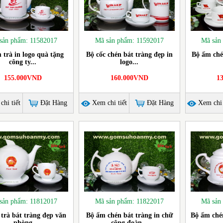
sản phẩm: 11582017
Mã sản phẩm: 11592017
Mã sản
 trà in logo quà tặng
Bộ cốc chén bát tràng đẹp in
Bộ ấm ché
công ty...
logo...
155.000VND
160.000VND
1
hi tiết
Đặt Hàng
Xem chi tiết
Đặt Hàng
Xem chi 
sản phẩm: 11812017
Mã sản phẩm: 11822017
Mã sản
trà bát tràng đẹp văn
Bộ ấm chén bát tràng in chữ
Bộ ấm chén
phòng
công đoàn...