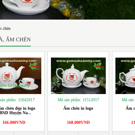
m chén
À, ẤM CHÉN
sản phẩm: 11042017
Mã sản phẩm: 11512017
Mã sản
ấm chén đẹp in logo
Ấm chén in logo
Ấm c
BND Huyện Na...
166.000VND
168.000VND
1