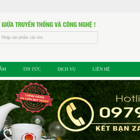
HẨM
TIN TỨC
DỊCH VỤ
LIÊN HỆ