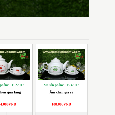
 phẩm: 11522017
Mã sản phẩm: 11532017
hén quà tặng
Ấm chén giá rẻ
34.000VND
108.000VND