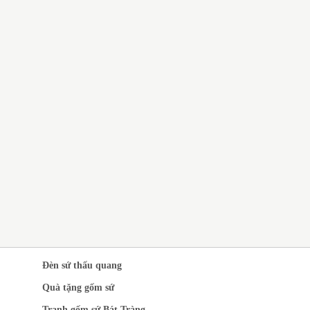
QUÀ TẶNG GỐM SỨ BÁT
TRÀNG GIÁ RẺ CHO CÔNG
NHÂN
CH VỤ IN LOGO LÊN GỐM
 QUÀ TẶNG SANG
ỌNG
Đèn sứ thấu quang
Quà tặng gốm sứ
Tranh gốm sứ Bát Tràng