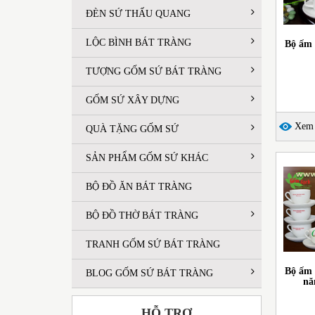
ĐÈN SỨ THẤU QUANG
LỘC BÌNH BÁT TRÀNG
Bộ ấm 
TƯỢNG GỐM SỨ BÁT TRÀNG
GỐM SỨ XÂY DỰNG
Xem c
QUÀ TẶNG GỐM SỨ
SẢN PHẨM GỐM SỨ KHÁC
BỘ ĐỒ ĂN BÁT TRÀNG
BỘ ĐỒ THỜ BÁT TRÀNG
TRANH GỐM SỨ BÁT TRÀNG
Bộ ấm 
BLOG GỐM SỨ BÁT TRÀNG
nă
HỖ TRỢ