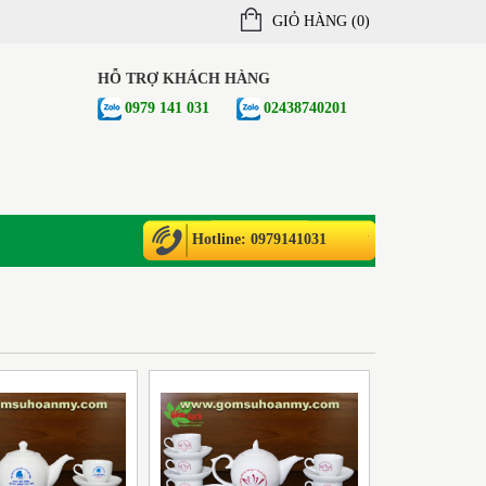
GIỎ HÀNG (
0
)
HỖ TRỢ KHÁCH HÀNG
0979 141 031
02438740201
Hotline: 0979141031