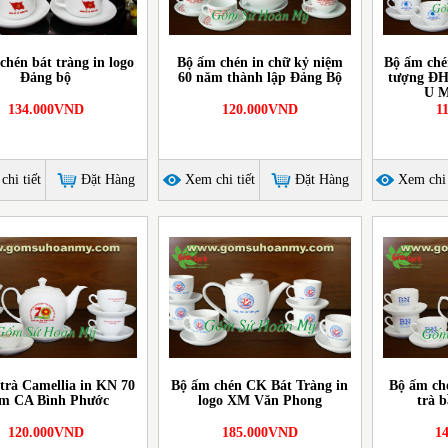
chén bát tràng in logo
Bộ ấm chén in chữ kỷ niệm
Bộ ấm chén
Đảng bộ
60 năm thành lập Đảng Bộ
tượng ĐH
U M
134.000VND
120.000VND
1
hi tiết
Đặt Hàng
Xem chi tiết
Đặt Hàng
Xem chi 
trà Camellia in KN 70
Bộ ấm chén CK Bát Tràng in
Bộ ấm ch
m CA Bình Phước
logo XM Văn Phong
trà 
120.000VND
185.000VND
1