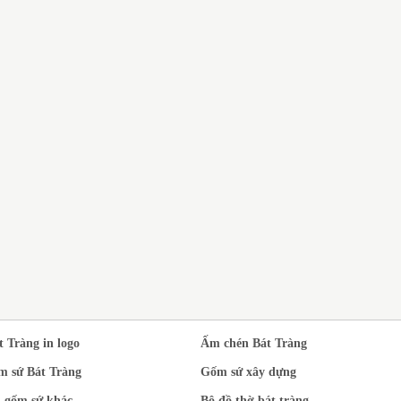
DỊ
N XUẤT BỘ ẤM
BỘ ẤM CHÉN BÁT TRÀNG
SỨ
T TRÀNG MEN
QUÀ TẶNG THẦY CÔ GIÁO
TR
EN NGỌC PHONG
NHÂN DỊP 20/11
À ĐẠO IN LOGO
t Tràng in logo
Ấm chén Bát Tràng
m sứ Bát Tràng
Gốm sứ xây dựng
 gốm sứ khác
Bộ đồ thờ bát tràng