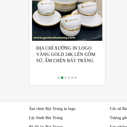
ĐỊA CHỈ XƯỞNG IN LOGO
UẤT GỐM SỨ
NHẬN SẢ
VÀNG GOLD 24K LÊN GỐM
 HỘI ĐẢNG
CHÉN BÁ
SỨ, ẤM CHÉN BÁT TRÀNG
 KỲ 2025 -
RONG M
CÁCH TR
Ấm chén Bát Tràng in logo
Cốc sứ Bá
Lộc bình Bát Tràng
Tượng gố
Bộ đồ ăn Bát Tràng
Sản phẩm