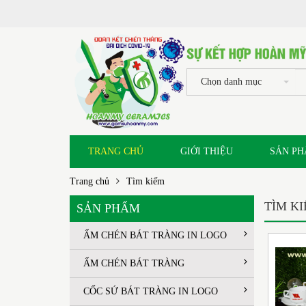
Chọn danh mục
TRANG CHỦ
GIỚI THIỆU
SẢN P
Trang chủ
Tìm kiếm
TÌM K
SẢN PHẨM
ẤM CHÉN BÁT TRÀNG IN LOGO
ẤM CHÉN BÁT TRÀNG
CỐC SỨ BÁT TRÀNG IN LOGO