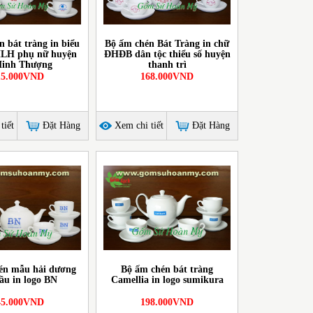
 bát tràng in biểu
Bộ ấm chén Bát Tràng in chữ
LH phụ nữ huyện
ĐHĐB dân tộc thiểu số huyện
inh Thượng
thanh trì
15.000VND
168.000VND
tiết
Đặt Hàng
Xem chi tiết
Đặt Hàng
én mẫu hải dương
Bộ ấm chén bát tràng
bầu in logo BN
Camellia in logo sumikura
45.000VND
198.000VND