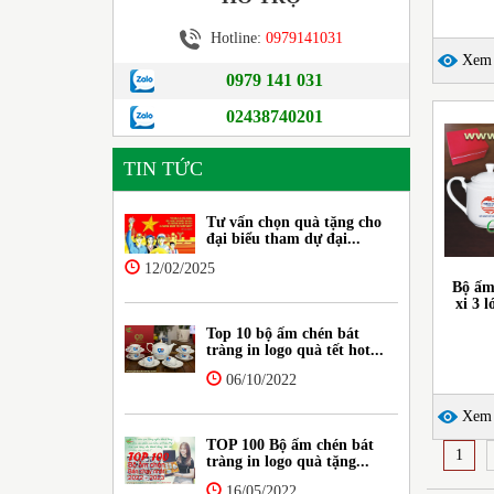
Hotline:
0979141031
Xem c
0979 141 031
02438740201
TIN TỨC
Tư vấn chọn quà tặng cho
đại biểu tham dự đại...
12/02/2025
Bộ ấm
xi 3 
Top 10 bộ ấm chén bát
tràng in logo quà tết hot...
06/10/2022
Xem c
TOP 100 Bộ ấm chén bát
1
tràng in logo quà tặng...
16/05/2022