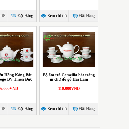
tiết
Đặt Hàng
Xem chi tiết
Đặt Hàng
én Hồng Kông Bát
Bộ ấm trà Camellia bát tràng
logo BV Thiên Đức
in chữ đồ gỗ Hải Lam
36.000VND
110.000VND
tiết
Đặt Hàng
Xem chi tiết
Đặt Hàng