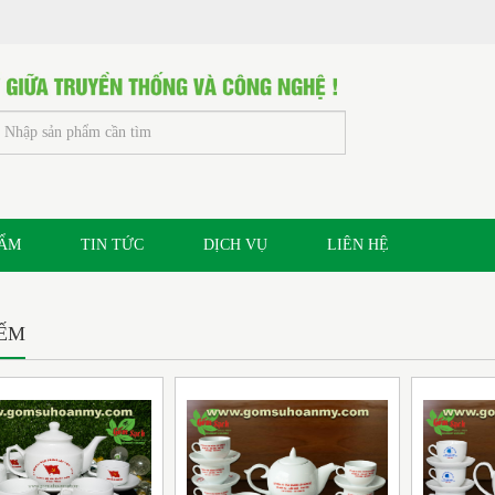
HẨM
TIN TỨC
DỊCH VỤ
LIÊN HỆ
IẾM