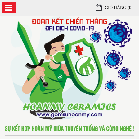
GIỎ HÀNG (
0
)