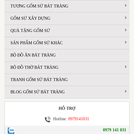
TƯỢNG GỐM SỨ BÁT TRÀNG
GỐM SỨ XÂY DỰNG
QUÀ TẶNG GỐM SỨ
SẢN PHẨM GỐM SỨ KHÁC
BỘ ĐỒ ĂN BÁT TRÀNG
BỘ ĐỒ THỜ BÁT TRÀNG
TRANH GỐM SỨ BÁT TRÀNG
BLOG GỐM SỨ BÁT TRÀNG
HỖ TRỢ
Hotline:
0979141031
0979 141 031