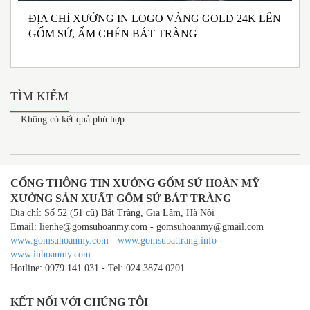
ĐỊA CHỈ XƯỞNG IN LOGO VÀNG GOLD 24K LÊN
N
GỐM SỨ, ẤM CHÉN BÁT TRÀNG
M
I
TÌM KIẾM
Không có kết quả phù hợp
CỔNG THÔNG TIN XƯỞNG GỐM SỨ HOÀN MỸ
XƯỞNG SẢN XUẤT GỐM SỨ BÁT TRÀNG
Địa chỉ: Số 52 (51 cũ) Bát Tràng, Gia Lâm, Hà Nội
Email: lienhe@gomsuhoanmy.com - gomsuhoanmy@gmail.com
www.gomsuhoanmy.com
-
www.gomsubattrang.info
-
www.inhoanmy.com
Hotline: 0979 141 031 - Tel: 024 3874 0201
KẾT NỐI VỚI CHÚNG TÔI