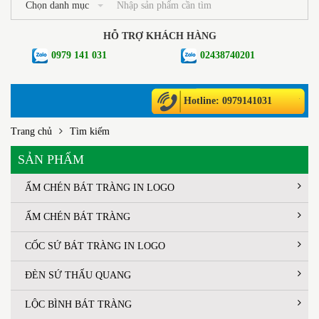
Chọn danh mục
HỖ TRỢ KHÁCH HÀNG
0979 141 031
02438740201
Hotline: 0979141031
Trang chủ
Tìm kiếm
SẢN PHẨM
ẤM CHÉN BÁT TRÀNG IN LOGO
ẤM CHÉN BÁT TRÀNG
CỐC SỨ BÁT TRÀNG IN LOGO
ĐÈN SỨ THẤU QUANG
LỘC BÌNH BÁT TRÀNG