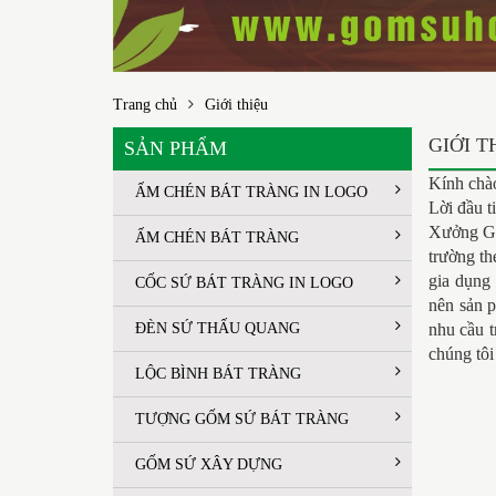
Trang chủ
Giới thiệu
GIỚI T
SẢN PHẨM
Kính chà
ẤM CHÉN BÁT TRÀNG IN LOGO
Lời đầu 
Xưởng Gốm
ẤM CHÉN BÁT TRÀNG
trường t
gia dụng 
CỐC SỨ BÁT TRÀNG IN LOGO
nên sản p
ĐÈN SỨ THẤU QUANG
nhu cầu t
chúng tôi
LỘC BÌNH BÁT TRÀNG
TƯỢNG GỐM SỨ BÁT TRÀNG
GỐM SỨ XÂY DỰNG