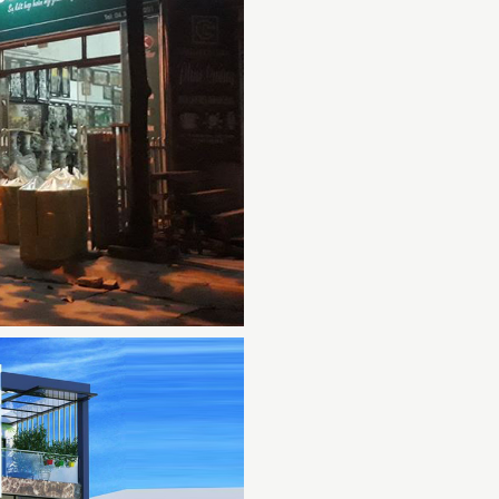
QUÀ TẶNG GỐM SỨ BÁT
TRÀNG GIÁ RẺ CHO CÔNG
NHÂN
CH VỤ IN LOGO LÊN GỐM