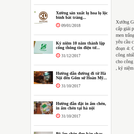
Xưởng sản xuất lọ hoa lọ lộc
bình bát tràng...
Xưởng Gố
09/01/2018
cấp giải 
men trắng
yêu cầu c
Kỷ niệm 10 năm thành lập
cổng thông tin điện tử...
đoạn 4: 
công nhiề
31/12/2017
cho công 
, kỷ niệm
Hướng dẫn đường đi từ Hà
Nội đến Gốm sứ Hoàn Mỹ...
31/10/2017
Hướng đẫn đặt in ấm chén,
in ấm chén tại hà nội
31/10/2017
Bộ ấm chén đẹp bán chạy