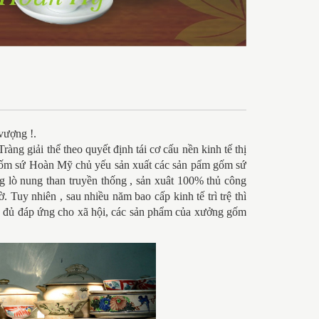
vượng !.
g giải thể theo quyết định tái cơ cấu nền kinh tế thị
Gốm sứ Hoàn Mỹ chủ yếu sản xuất các sản pẩm gốm sứ
g lò nung than truyền thống , sản xuât 100% thủ công
 Tuy nhiên , sau nhiều năm bao cấp kinh tế trì trệ thì
ng đủ đáp ứng cho xã hội, các sản phẩm của xưởng gốm
.