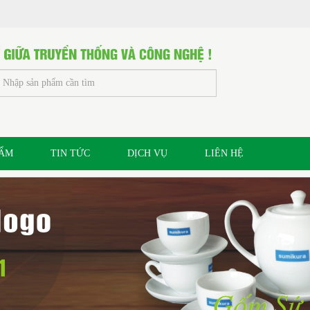
HẨM
TIN TỨC
DỊCH VỤ
LIÊN HỆ