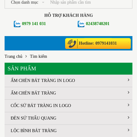
Chọn danh mục
HỖ TRỢ KHÁCH HÀNG
0979 141 031
02438740201
Hotline: 0979141031
Trang chủ
Tìm kiếm
SẢN PHẨM
ẤM CHÉN BÁT TRÀNG IN LOGO
ẤM CHÉN BÁT TRÀNG
CỐC SỨ BÁT TRÀNG IN LOGO
ĐÈN SỨ THẤU QUANG
LỘC BÌNH BÁT TRÀNG