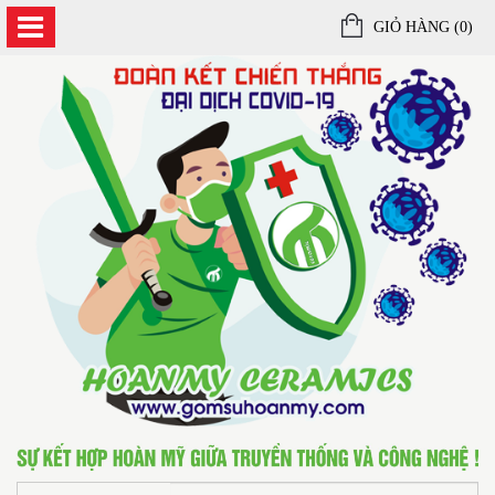
GIỎ HÀNG (
0
)