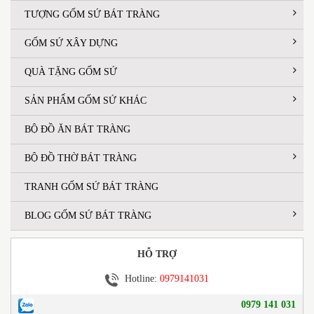
TƯỢNG GỐM SỨ BÁT TRÀNG
GỐM SỨ XÂY DỰNG
QUÀ TẶNG GỐM SỨ
SẢN PHẨM GỐM SỨ KHÁC
BỘ ĐỒ ĂN BÁT TRÀNG
BỘ ĐỒ THỜ BÁT TRÀNG
TRANH GỐM SỨ BÁT TRÀNG
BLOG GỐM SỨ BÁT TRÀNG
HỖ TRỢ
Hotline:
0979141031
0979 141 031