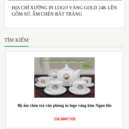
ĐỊA CHỈ XƯỞNG IN LOGO VÀNG GOLD 24K LÊN
N
GỐM SỨ, ẤM CHÉN BÁT TRÀNG
M
I
TÌM KIẾM
Bộ ấm chén trà văn phòng in logo vàng kim Ngọn lửa
350.000VND