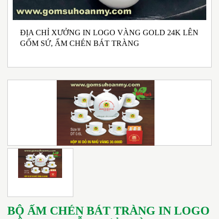
ĐỊA CHỈ XƯỞNG IN LOGO VÀNG GOLD 24K LÊN
N
GỐM SỨ, ẤM CHÉN BÁT TRÀNG
M
I
BỘ ẤM CHÉN BÁT TRÀNG IN LOGO