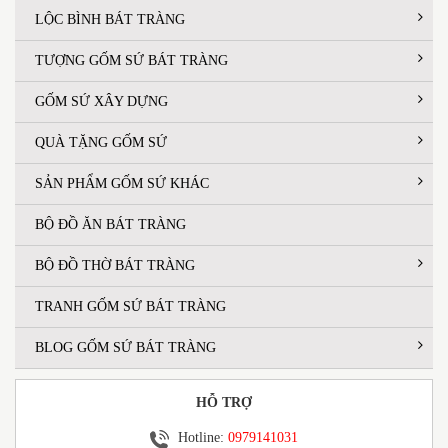
LỘC BÌNH BÁT TRÀNG
TƯỢNG GỐM SỨ BÁT TRÀNG
GỐM SỨ XÂY DỰNG
QUÀ TẶNG GỐM SỨ
SẢN PHẨM GỐM SỨ KHÁC
BỘ ĐỒ ĂN BÁT TRÀNG
BỘ ĐỒ THỜ BÁT TRÀNG
TRANH GỐM SỨ BÁT TRÀNG
BLOG GỐM SỨ BÁT TRÀNG
HỖ TRỢ
Hotline:
0979141031