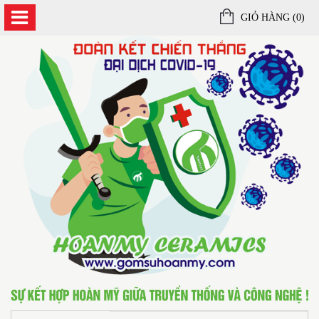
GIỎ HÀNG (
0
)