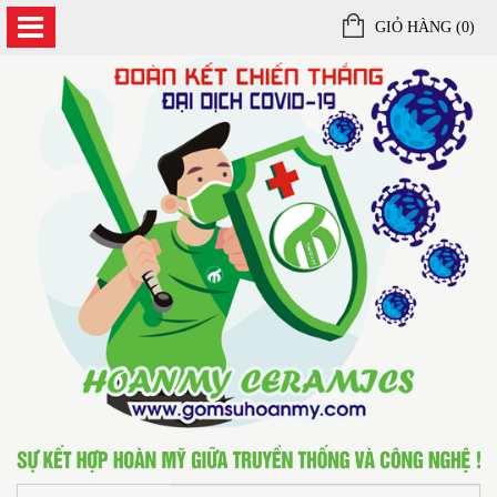
GIỎ HÀNG (
0
)