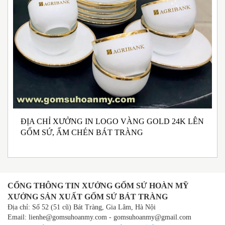
ĐỊA CHỈ XƯỞNG IN LOGO VÀNG GOLD 24K LÊN
N
GỐM SỨ, ẤM CHÉN BÁT TRÀNG
M
I
CỔNG THÔNG TIN XƯỞNG GỐM SỨ HOÀN MỸ
XƯỞNG SẢN XUẤT GỐM SỨ BÁT TRÀNG
Địa chỉ: Số 52 (51 cũ) Bát Tràng, Gia Lâm, Hà Nội
Email: lienhe@gomsuhoanmy.com - gomsuhoanmy@gmail.com