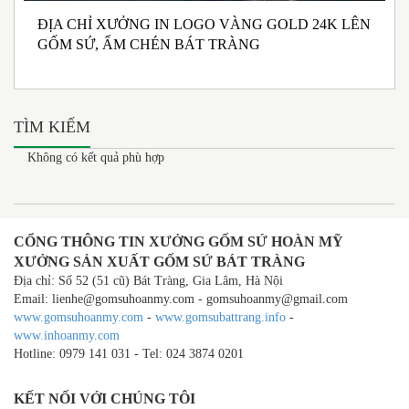
ĐỊA CHỈ XƯỞNG IN LOGO VÀNG GOLD 24K LÊN
N
GỐM SỨ, ẤM CHÉN BÁT TRÀNG
M
I
TÌM KIẾM
Không có kết quả phù hợp
CỔNG THÔNG TIN XƯỞNG GỐM SỨ HOÀN MỸ
XƯỞNG SẢN XUẤT GỐM SỨ BÁT TRÀNG
Địa chỉ: Số 52 (51 cũ) Bát Tràng, Gia Lâm, Hà Nội
Email: lienhe@gomsuhoanmy.com - gomsuhoanmy@gmail.com
www.gomsuhoanmy.com
-
www.gomsubattrang.info
-
www.inhoanmy.com
Hotline: 0979 141 031 - Tel: 024 3874 0201
KẾT NỐI VỚI CHÚNG TÔI