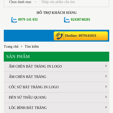
Chọn danh mục
HỖ TRỢ KHÁCH HÀNG
0979 141 031
02438740201
Hotline: 0979141031
Trang chủ
Tìm kiếm
SẢN PHẨM
ẤM CHÉN BÁT TRÀNG IN LOGO
ẤM CHÉN BÁT TRÀNG
CỐC SỨ BÁT TRÀNG IN LOGO
ĐÈN SỨ THẤU QUANG
LỘC BÌNH BÁT TRÀNG