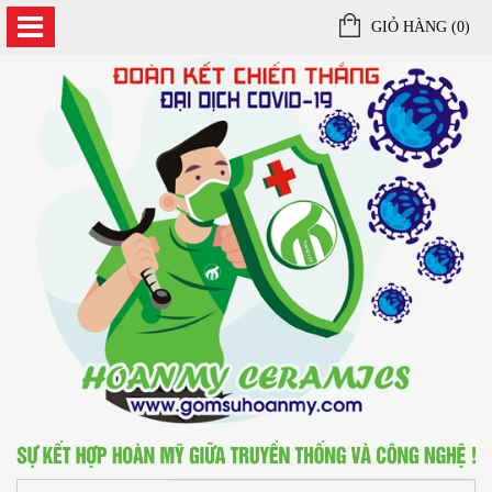
GIỎ HÀNG (
0
)