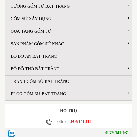
TƯỢNG GỐM SỨ BÁT TRÀNG
GỐM SỨ XÂY DỰNG
QUÀ TẶNG GỐM SỨ
SẢN PHẨM GỐM SỨ KHÁC
BỘ ĐỒ ĂN BÁT TRÀNG
BỘ ĐỒ THỜ BÁT TRÀNG
TRANH GỐM SỨ BÁT TRÀNG
BLOG GỐM SỨ BÁT TRÀNG
HỖ TRỢ
Hotline:
0979141031
0979 141 031