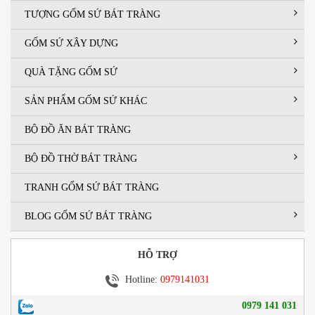
TƯỢNG GỐM SỨ BÁT TRÀNG
GỐM SỨ XÂY DỰNG
QUÀ TẶNG GỐM SỨ
SẢN PHẨM GỐM SỨ KHÁC
BỘ ĐỒ ĂN BÁT TRÀNG
BỘ ĐỒ THỜ BÁT TRÀNG
TRANH GỐM SỨ BÁT TRÀNG
BLOG GỐM SỨ BÁT TRÀNG
HỖ TRỢ
Hotline:
0979141031
0979 141 031