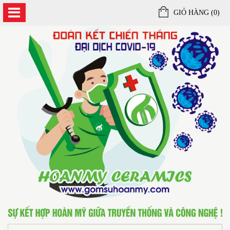
GIỎ HÀNG (
0
)