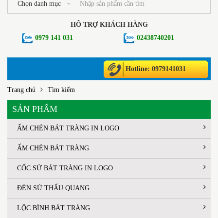
Chọn danh mục
HỖ TRỢ KHÁCH HÀNG
0979 141 031
02438740201
Hotline: 0979141031
Trang chủ
Tìm kiếm
SẢN PHẨM
ẤM CHÉN BÁT TRÀNG IN LOGO
ẤM CHÉN BÁT TRÀNG
CỐC SỨ BÁT TRÀNG IN LOGO
ĐÈN SỨ THẤU QUANG
LỘC BÌNH BÁT TRÀNG