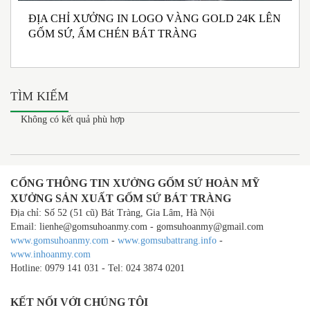
ĐỊA CHỈ XƯỞNG IN LOGO VÀNG GOLD 24K LÊN
N
GỐM SỨ, ẤM CHÉN BÁT TRÀNG
M
I
TÌM KIẾM
Không có kết quả phù hợp
CỔNG THÔNG TIN XƯỞNG GỐM SỨ HOÀN MỸ
XƯỞNG SẢN XUẤT GỐM SỨ BÁT TRÀNG
Địa chỉ: Số 52 (51 cũ) Bát Tràng, Gia Lâm, Hà Nội
Email: lienhe@gomsuhoanmy.com - gomsuhoanmy@gmail.com
www.gomsuhoanmy.com
-
www.gomsubattrang.info
-
www.inhoanmy.com
Hotline: 0979 141 031 - Tel: 024 3874 0201
KẾT NỐI VỚI CHÚNG TÔI