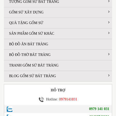
TƯỢNG GỐM SỨ BÁT TRÀNG
GỐM SỨ XÂY DỰNG
QUÀ TẶNG GỐM SỨ
SẢN PHẨM GỐM SỨ KHÁC
BỘ ĐỒ ĂN BÁT TRÀNG
BỘ ĐỒ THỜ BÁT TRÀNG
TRANH GỐM SỨ BÁT TRÀNG
BLOG GỐM SỨ BÁT TRÀNG
HỖ TRỢ
Hotline:
0979141031
0979 141 031