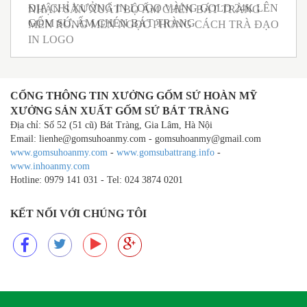
ÊN
NHẬN SẢN XUẤT BỘ ẤM CHÉN BÁT TRÀNG
B
MEN RONG MEN NGỌC PHONG CÁCH TRÀ ĐẠO
G
IN LOGO
CỔNG THÔNG TIN XƯỞNG GỐM SỨ HOÀN MỸ
XƯỞNG SẢN XUẤT GỐM SỨ BÁT TRÀNG
Địa chỉ: Số 52 (51 cũ) Bát Tràng, Gia Lâm, Hà Nội
Email: lienhe@gomsuhoanmy.com - gomsuhoanmy@gmail.com
www.gomsuhoanmy.com
-
www.gomsubattrang.info
-
www.inhoanmy.com
Hotline: 0979 141 031 - Tel: 024 3874 0201
KẾT NỐI VỚI CHÚNG TÔI