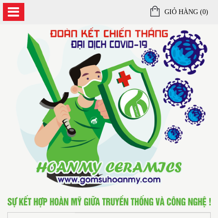
GIỎ HÀNG (
0
)