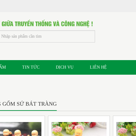
HẨM
TIN TỨC
DỊCH VỤ
LIÊN HỆ
 GỐM SỨ BÁT TRÀNG