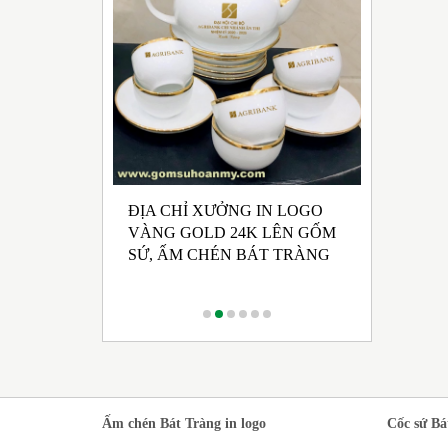
ĐỊA CHỈ XƯỞNG IN LOGO
UẤT GỐM SỨ
NHẬN SẢ
VÀNG GOLD 24K LÊN GỐM
 HỘI ĐẢNG
CHÉN BÁ
SỨ, ẤM CHÉN BÁT TRÀNG
 KỲ 2025 -
RONG M
CÁCH TR
Ấm chén Bát Tràng in logo
Cốc sứ Bá