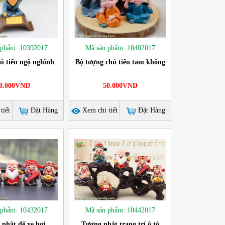
 phẩm: 10392017
Mã sản phẩm: 10402017
ú tiểu ngộ nghĩnh
Bộ tượng chú tiểu tam không
0.000VND
50.000VND
tiết
Đặt Hàng
Xem chi tiết
Đặt Hàng
 phẩm: 10432017
Mã sản phẩm: 10442017
phật để xe hơi
Tượng phật trang trí ô tô