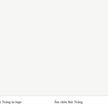
DỊ
N XUẤT BỘ ẤM
BỘ ẤM CHÉN BÁT TRÀNG
SỨ
T TRÀNG MEN
QUÀ TẶNG THẦY CÔ GIÁO
TR
EN NGỌC PHONG
NHÂN DỊP 20/11
À ĐẠO IN LOGO
t Tràng in logo
Ấm chén Bát Tràng