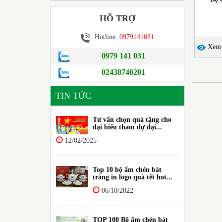
HỖ TRỢ
Hotline:
0979141031
Xem c
0979 141 031
02438740201
TIN TỨC
Tư vấn chọn quà tặng cho
đại biểu tham dự đại...
12/02/2025
Top 10 bộ ấm chén bát
tràng in logo quà tết hot...
06/10/2022
TOP 100 Bộ ấm chén bát