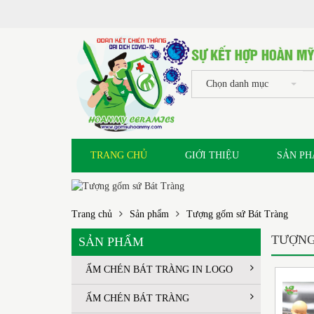
Chọn danh mục
TRANG CHỦ
GIỚI THIỆU
SẢN P
Trang chủ
Sản phẩm
Tượng gốm sứ Bát Tràng
TƯỢNG
SẢN PHẨM
ẤM CHÉN BÁT TRÀNG IN LOGO
ẤM CHÉN BÁT TRÀNG