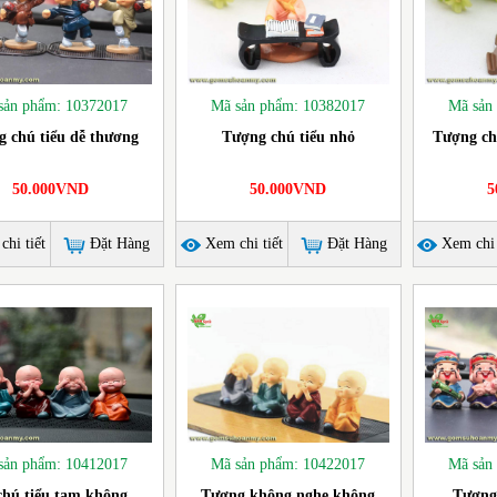
sản phẩm: 10372017
Mã sản phẩm: 10382017
Mã sản
 chú tiểu dễ thương
Tượng chú tiểu nhỏ
Tượng ch
50.000VND
50.000VND
5
hi tiết
Đặt Hàng
Xem chi tiết
Đặt Hàng
Xem chi 
sản phẩm: 10412017
Mã sản phẩm: 10422017
Mã sản
chú tiểu tam không
Tượng không nghe không
Tượng 