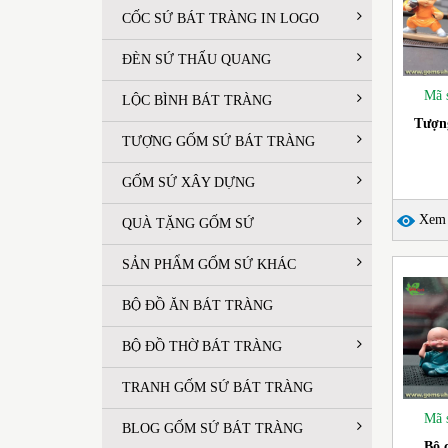
CỐC SỨ BÁT TRÀNG IN LOGO
ĐÈN SỨ THẤU QUANG
Mã 
LỘC BÌNH BÁT TRÀNG
Tượng
TƯỢNG GỐM SỨ BÁT TRÀNG
GỐM SỨ XÂY DỰNG
Xem c
QUÀ TẶNG GỐM SỨ
SẢN PHẨM GỐM SỨ KHÁC
BỘ ĐỒ ĂN BÁT TRÀNG
BỘ ĐỒ THỜ BÁT TRÀNG
TRANH GỐM SỨ BÁT TRÀNG
Mã 
BLOG GỐM SỨ BÁT TRÀNG
Bộ 