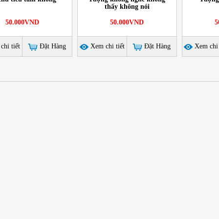
thấy không nói
50.000VND
50.000VND
5
hi tiết
Đặt Hàng
Xem chi tiết
Đặt Hàng
Xem chi 