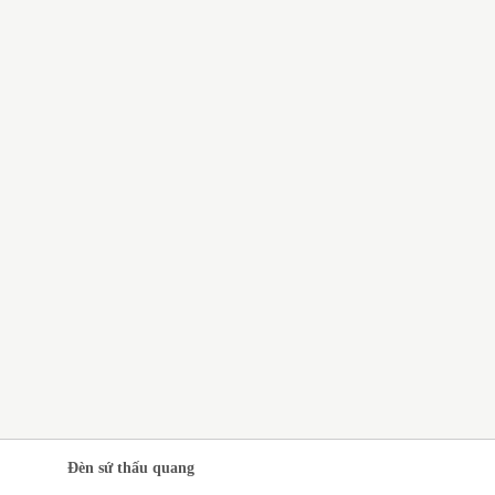
QUÀ TẶNG GỐM SỨ BÁT
TRÀNG GIÁ RẺ CHO CÔNG
NHÂN
CH VỤ IN LOGO LÊN GỐM
 QUÀ TẶNG SANG
ỌNG
Đèn sứ thấu quang