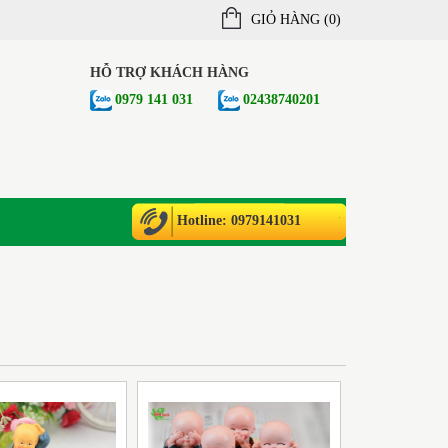
GIỎ HÀNG (
0
)
HỖ TRỢ KHÁCH HÀNG
0979 141 031
02438740201
Hotline: 0979141031