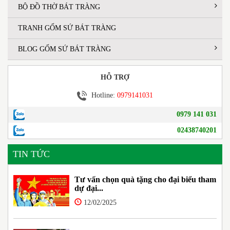
BỘ ĐỒ THỜ BÁT TRÀNG
TRANH GỐM SỨ BÁT TRÀNG
BLOG GỐM SỨ BÁT TRÀNG
HỖ TRỢ
Hotline:
0979141031
0979 141 031
02438740201
TIN TỨC
Tư vấn chọn quà tặng cho đại biểu tham
dự đại...
12/02/2025