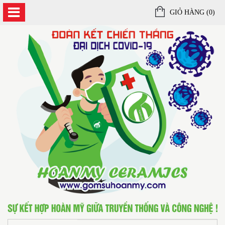
GIỎ HÀNG (
0
)