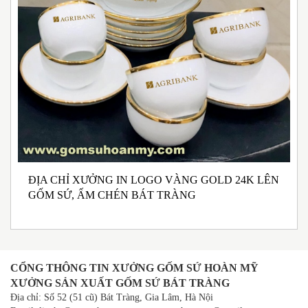
ĐỊA CHỈ XƯỞNG IN LOGO VÀNG GOLD 24K LÊN
N
GỐM SỨ, ẤM CHÉN BÁT TRÀNG
M
I
CỔNG THÔNG TIN XƯỞNG GỐM SỨ HOÀN MỸ
XƯỞNG SẢN XUẤT GỐM SỨ BÁT TRÀNG
Địa chỉ: Số 52 (51 cũ) Bát Tràng, Gia Lâm, Hà Nội