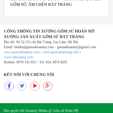
GỐM SỨ, ẤM CHÉN BÁT TRÀNG
M
I
CỔNG THÔNG TIN XƯỞNG GỐM SỨ HOÀN MỸ
XƯỞNG SẢN XUẤT GỐM SỨ BÁT TRÀNG
Địa chỉ: Số 52 (51 cũ) Bát Tràng, Gia Lâm, Hà Nội
Email: lienhe@gomsuhoanmy.com - gomsuhoanmy@gmail.com
www.gomsuhoanmy.com
-
www.gomsubattrang.info
-
www.inhoanmy.com
Hotline: 0979 141 031 - Tel: 024 3874 0201
KẾT NỐI VỚI CHÚNG TÔI
Bản quyền bởi Hoanmy Media @
Gốm sứ Hoàn Mỹ