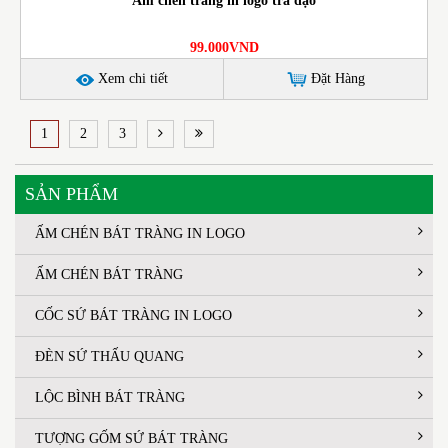
Ấm chén trắng in logo trà đạo
99.000VND
Xem chi tiết
Đặt Hàng
1
2
3
SẢN PHẨM
ẤM CHÉN BÁT TRÀNG IN LOGO
ẤM CHÉN BÁT TRÀNG
CỐC SỨ BÁT TRÀNG IN LOGO
ĐÈN SỨ THẤU QUANG
LỘC BÌNH BÁT TRÀNG
TƯỢNG GỐM SỨ BÁT TRÀNG