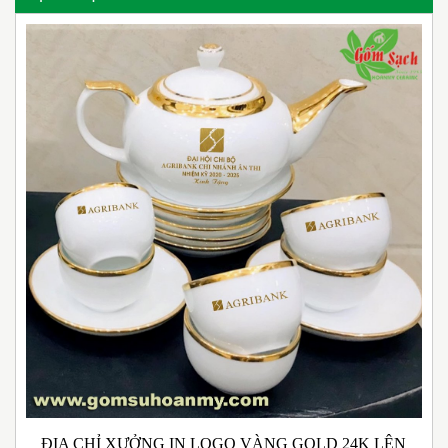
ĐỊA CHỈ XƯỞNG IN LOGO VÀNG GOLD 24K LÊN
N