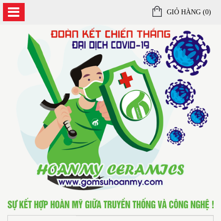
GIỎ HÀNG (
0
)