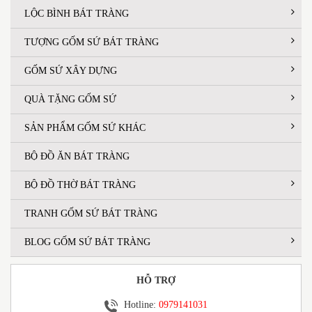
LỘC BÌNH BÁT TRÀNG
TƯỢNG GỐM SỨ BÁT TRÀNG
GỐM SỨ XÂY DỰNG
QUÀ TẶNG GỐM SỨ
SẢN PHẨM GỐM SỨ KHÁC
BỘ ĐỒ ĂN BÁT TRÀNG
BỘ ĐỒ THỜ BÁT TRÀNG
TRANH GỐM SỨ BÁT TRÀNG
BLOG GỐM SỨ BÁT TRÀNG
HỖ TRỢ
Hotline:
0979141031