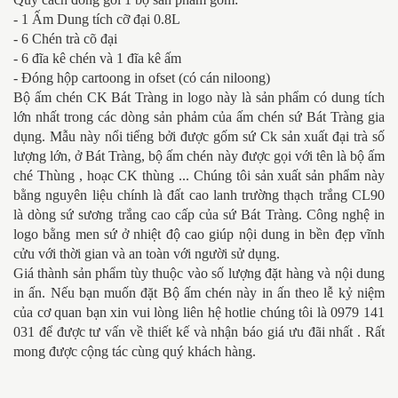
- 1 Ấm Dung tích cỡ đại 0.8L
- 6 Chén trà cõ đại
- 6 đĩa kê chén và 1 đĩa kê ấm
- Đóng hộp cartoong in ofset (có cán niloong)
Bộ ấm chén CK Bát Tràng in logo này là sản phẩm có dung tích
lớn nhất trong các dòng sản phảm của ấm chén sứ Bát Tràng gia
dụng. Mẫu này nổi tiểng bởi được gốm sứ Ck sản xuất đại trà số
lượng lớn, ở Bát Tràng, bộ ấm chén này được gọi với tên là bộ ấm
ché Thùng , hoạc CK thùng ... Chúng tôi sản xuất sản phẩm này
bằng nguyên liệu chính là đất cao lanh trường thạch trắng CL90
là dòng sứ sương trắng cao cấp của sứ Bát Tràng. Công nghệ in
logo bằng men sứ ở nhiệt độ cao giúp nội dung in bền đẹp vĩnh
cửu với thời gian và an toàn với người sử dụng.
Giá thành sản phẩm tùy thuộc vào số lượng đặt hàng và nội dung
in ấn. Nếu bạn muốn đặt Bộ ấm chén này in ấn theo lễ kỷ niệm
của cơ quan bạn xin vui lòng liên hệ hotlie chúng tôi là 0979 141
031 để được tư vấn về thiết kế và nhận báo giá ưu đãi nhất . Rất
mong được cộng tác cùng quý khách hàng.