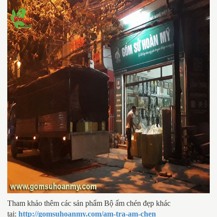
Tham khảo thêm các sản phẩm Bộ ấm chén đẹp khác
tại:
http://gomsuhoanmy.com/am-tra-am-chen