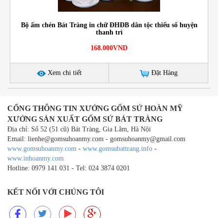
Bộ ấm chén Bát Tràng in chữ ĐHĐB dân tộc thiểu số huyện
thanh trì
168.000VND
Xem chi tiết
Đặt Hàng
CỔNG THÔNG TIN XƯỞNG GỐM SỨ HOÀN MỸ
XƯỞNG SẢN XUẤT GỐM SỨ BÁT TRÀNG
Địa chỉ: Số 52 (51 cũ) Bát Tràng, Gia Lâm, Hà Nội
Email: lienhe@gomsuhoanmy.com - gomsuhoanmy@gmail.com
www.gomsuhoanmy.com
-
www.gomsubattrang.info
-
www.inhoanmy.com
Hotline: 0979 141 031 - Tel: 024 3874 0201
KẾT NỐI VỚI CHÚNG TÔI