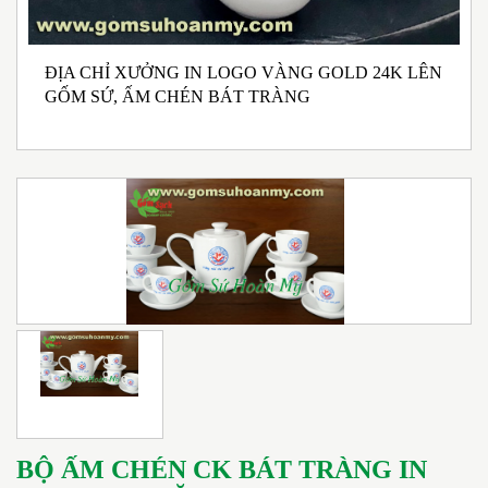
ĐỊA CHỈ XƯỞNG IN LOGO VÀNG GOLD 24K LÊN
N
GỐM SỨ, ẤM CHÉN BÁT TRÀNG
M
I
BỘ ẤM CHÉN CK BÁT TRÀNG IN