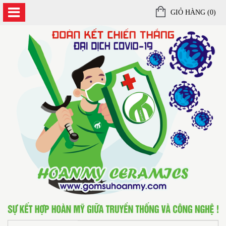
GIỎ HÀNG (
0
)