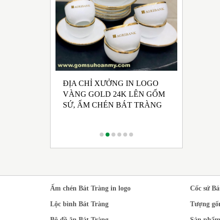
ĐỊA CHỈ XƯỞNG IN LOGO
UẤT GỐM SỨ
NHẬN SẢ
VÀNG GOLD 24K LÊN GỐM
 HỘI ĐẢNG
CHÉN BÁ
SỨ, ẤM CHÉN BÁT TRÀNG
 KỲ 2025 -
RONG M
CÁCH TR
Ấm chén Bát Tràng in logo
Cốc sứ Bá
Lộc bình Bát Tràng
Tượng gố
Bộ đồ ăn Bát Tràng
Sản phẩm