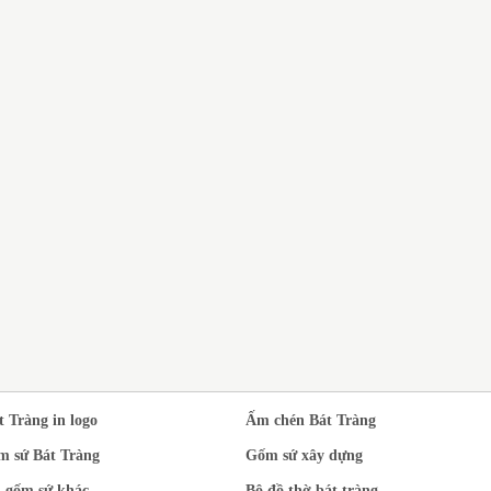
DỊ
N XUẤT BỘ ẤM
BỘ ẤM CHÉN BÁT TRÀNG
SỨ
T TRÀNG MEN
QUÀ TẶNG THẦY CÔ GIÁO
TR
EN NGỌC PHONG
NHÂN DỊP 20/11
À ĐẠO IN LOGO
t Tràng in logo
Ấm chén Bát Tràng
m sứ Bát Tràng
Gốm sứ xây dựng
 gốm sứ khác
Bộ đồ thờ bát tràng