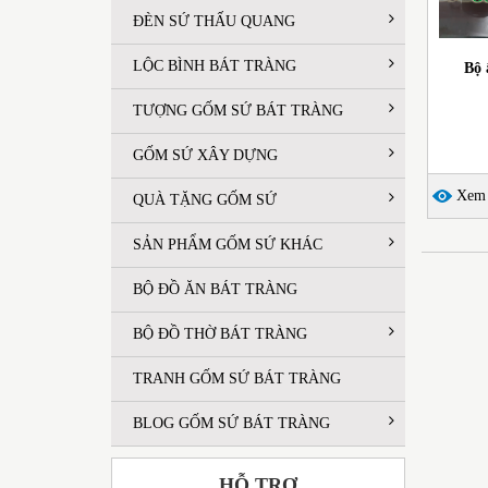
ĐÈN SỨ THẤU QUANG
LỘC BÌNH BÁT TRÀNG
Bộ 
TƯỢNG GỐM SỨ BÁT TRÀNG
GỐM SỨ XÂY DỰNG
Xem c
QUÀ TẶNG GỐM SỨ
SẢN PHẨM GỐM SỨ KHÁC
BỘ ĐỒ ĂN BÁT TRÀNG
BỘ ĐỒ THỜ BÁT TRÀNG
TRANH GỐM SỨ BÁT TRÀNG
BLOG GỐM SỨ BÁT TRÀNG
HỖ TRỢ