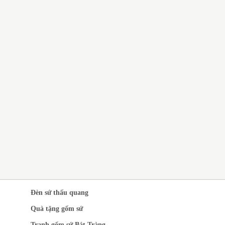
QUÀ TẶNG GỐM SỨ BÁT
TRÀNG GIÁ RẺ CHO CÔNG
NHÂN
CH VỤ IN LOGO LÊN GỐM
 QUÀ TẶNG SANG
ỌNG
Đèn sứ thấu quang
Quà tặng gốm sứ
Tranh gốm sứ Bát Tràng