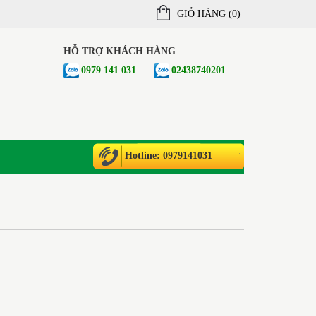
GIỎ HÀNG (
0
)
HỖ TRỢ KHÁCH HÀNG
0979 141 031
02438740201
Hotline: 0979141031