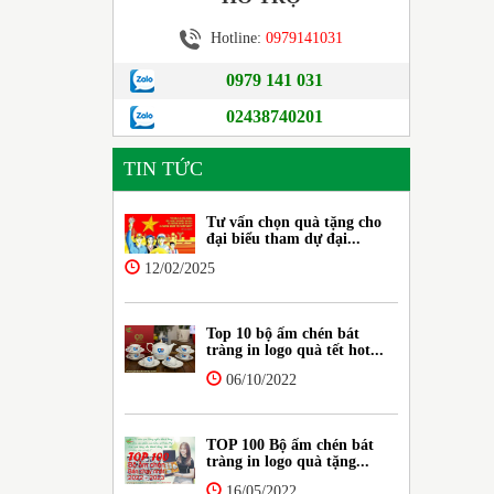
Hotline:
0979141031
0979 141 031
02438740201
TIN TỨC
Tư vấn chọn quà tặng cho
đại biểu tham dự đại...
12/02/2025
Top 10 bộ ấm chén bát
tràng in logo quà tết hot...
06/10/2022
TOP 100 Bộ ấm chén bát
tràng in logo quà tặng...
16/05/2022