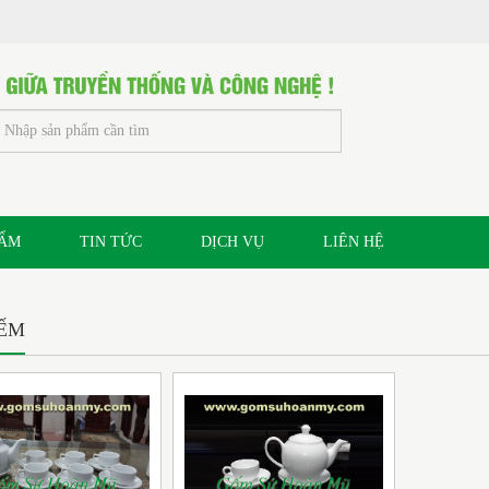
HẨM
TIN TỨC
DỊCH VỤ
LIÊN HỆ
IẾM