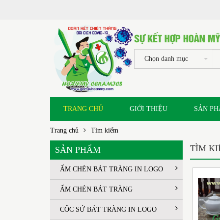
Chọn danh mục
TRANG CHỦ
GIỚI THIỆU
SẢN P
Trang chủ
Tìm kiếm
TÌM K
SẢN PHẨM
ẤM CHÉN BÁT TRÀNG IN LOGO
ẤM CHÉN BÁT TRÀNG
CỐC SỨ BÁT TRÀNG IN LOGO