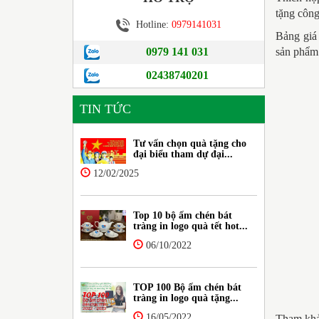
tặng công
Hotline:
0979141031
Bảng giá 
0979 141 031
sản phẩm
02438740201
TIN TỨC
Tư vấn chọn quà tặng cho
đại biểu tham dự đại...
12/02/2025
Top 10 bộ ấm chén bát
tràng in logo quà tết hot...
06/10/2022
TOP 100 Bộ ấm chén bát
tràng in logo quà tặng...
16/05/2022
Tham khả