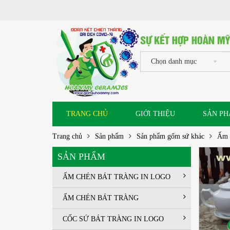
Chọn danh mục
TRANG CHỦ
GIỚI THIỆU
SẢN P
Trang chủ
Sản phẩm
Sản phẩm gốm sứ khác
Ấm c
SẢN PHẨM
ẤM CHÉN BÁT TRÀNG IN LOGO
ẤM CHÉN BÁT TRÀNG
CỐC SỨ BÁT TRÀNG IN LOGO