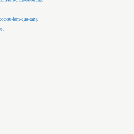
coc-su-lam-qua-tang
ng