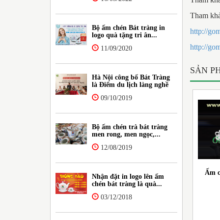
Tham khảo
Bộ ấm chén Bát tràng in
http://go
logo quà tặng tri ân...
http://go
11/09/2020
SẢN P
Hà Nội công bố Bát Tràng
là Điểm du lịch làng nghề
09/10/2019
Bộ ấm chén trà bát tràng
men rong, men ngọc,...
12/08/2019
Ấm c
Nhận đặt in logo lên ấm
chén bát tràng là quà...
03/12/2018