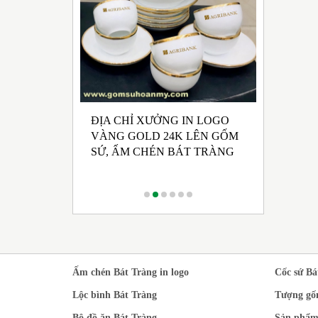
ĐỊA CHỈ XƯỞNG IN LOGO
UẤT GỐM SỨ
NHẬN SẢ
VÀNG GOLD 24K LÊN GỐM
 HỘI ĐẢNG
CHÉN BÁ
SỨ, ẤM CHÉN BÁT TRÀNG
 KỲ 2025 -
RONG M
CÁCH TR
Ấm chén Bát Tràng in logo
Cốc sứ Bá
Lộc bình Bát Tràng
Tượng gố
Bộ đồ ăn Bát Tràng
Sản phẩm