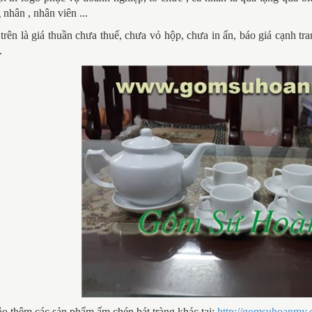
 nhân , nhân viên ...
trên là giá thuần chưa thuế, chưa vỏ hộp, chưa in ấn, báo giá cạnh t
.
o thêm các sản phẩm ấm chén bát tràng khác tại:
http://gomsuhoanmy.