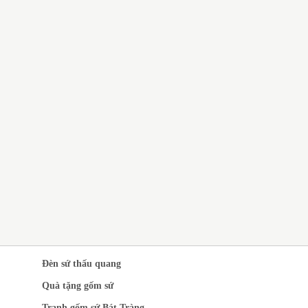
QUÀ TẶNG GỐM SỨ BÁT
TRÀNG GIÁ RẺ CHO CÔNG
NHÂN
CH VỤ IN LOGO LÊN GỐM
 QUÀ TẶNG SANG
ỌNG
Đèn sứ thấu quang
Quà tặng gốm sứ
Tranh gốm sứ Bát Tràng