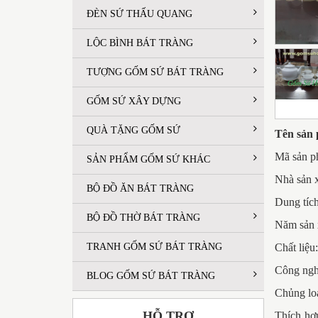
ĐÈN SỨ THẤU QUANG
LỘC BÌNH BÁT TRÀNG
TƯỢNG GỐM SỨ BÁT TRÀNG
GỐM SỨ XÂY DỰNG
QUÀ TẶNG GỐM SỨ
Tên sản 
Mã sản p
SẢN PHẨM GỐM SỨ KHÁC
Nhà sản 
BỘ ĐỒ ĂN BÁT TRÀNG
Dung tích
BỘ ĐỒ THỜ BÁT TRÀNG
Năm sản x
TRANH GỐM SỨ BÁT TRÀNG
Chất liệu
Công nghệ
BLOG GỐM SỨ BÁT TRÀNG
Chủng lo
HỖ TRỢ
Thích hợp