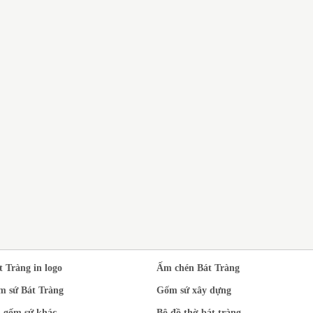
DỊ
N XUẤT BỘ ẤM
BỘ ẤM CHÉN BÁT TRÀNG
SỨ
T TRÀNG MEN
QUÀ TẶNG THẦY CÔ GIÁO
TR
EN NGỌC PHONG
NHÂN DỊP 20/11
À ĐẠO IN LOGO
t Tràng in logo
Ấm chén Bát Tràng
m sứ Bát Tràng
Gốm sứ xây dựng
 gốm sứ khác
Bộ đồ thờ bát tràng