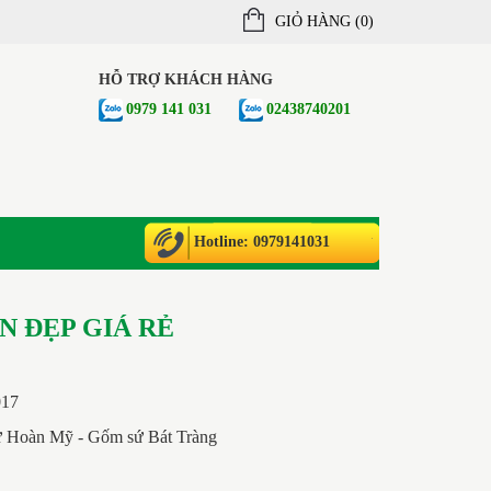
GIỎ HÀNG (
0
)
HỖ TRỢ KHÁCH HÀNG
0979 141 031
02438740201
Hotline: 0979141031
N ĐẸP GIÁ RẺ
017
ứ Hoàn Mỹ - Gốm sứ Bát Tràng