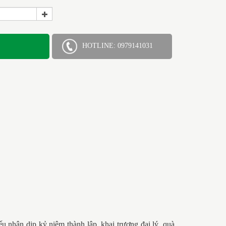
HOTLINE: 0979141031
ếu nhân dịp kỷ niêm thành lập, khai trương đại lý, quà