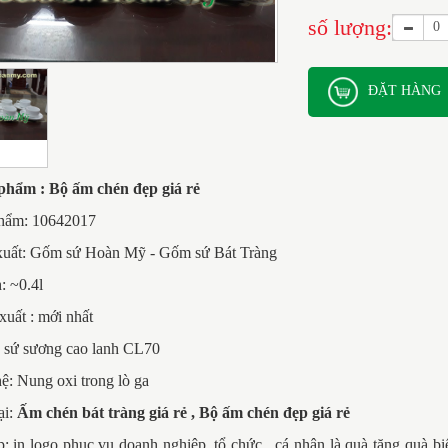
số lượng:
ĐẶT HÀNG
phẩm : Bộ ấm chén đẹp giá rẻ
hẩm: 10642017
xuất: Gốm sứ Hoàn Mỹ - Gốm sứ Bát Tràng
: ~0.4l
uất : mới nhất
: sứ sương cao lanh CL70
: Nung oxi trong lò ga
ại:
Ấm chén bát tràng giá rẻ , Bộ ấm chén đẹp giá rẻ
: in logo phục vụ doanh nghiệp, tổ chức , cá nhân là quà tặng quà bi