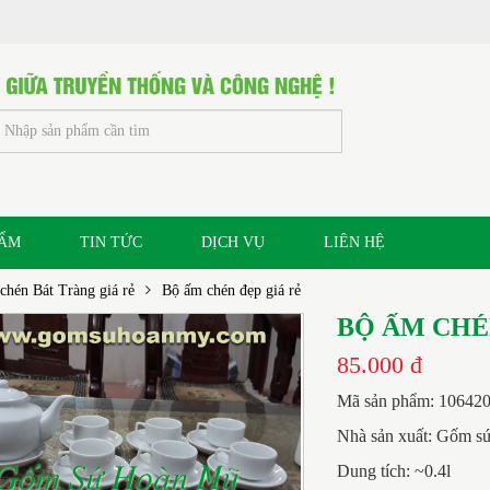
HẨM
TIN TỨC
DỊCH VỤ
LIÊN HỆ
hén Bát Tràng giá rẻ
Bộ ấm chén đẹp giá rẻ
BỘ ẤM CHÉ
85.000 đ
Mã sản phẩm: 10642
Nhà sản xuất: Gốm s
Dung tích: ~0.4l