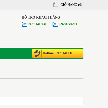
GIỎ HÀNG (
0
)
HỖ TRỢ KHÁCH HÀNG
0979 141 031
02438740201
Hotline: 0979141031