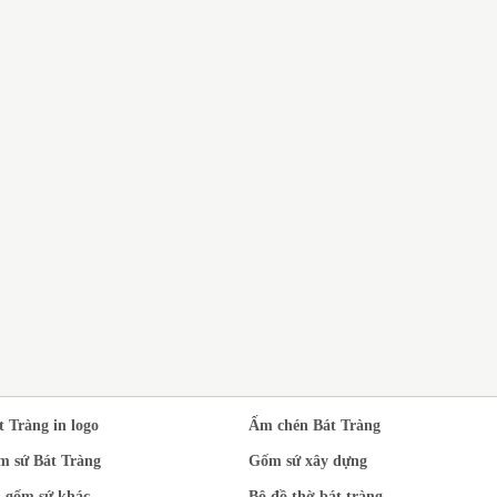
DỊ
N XUẤT BỘ ẤM
BỘ ẤM CHÉN BÁT TRÀNG
SỨ
T TRÀNG MEN
QUÀ TẶNG THẦY CÔ GIÁO
TR
EN NGỌC PHONG
NHÂN DỊP 20/11
À ĐẠO IN LOGO
t Tràng in logo
Ấm chén Bát Tràng
m sứ Bát Tràng
Gốm sứ xây dựng
 gốm sứ khác
Bộ đồ thờ bát tràng