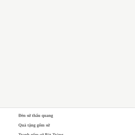
QUÀ TẶNG GỐM SỨ BÁT
TRÀNG GIÁ RẺ CHO CÔNG
NHÂN
CH VỤ IN LOGO LÊN GỐM
 QUÀ TẶNG SANG
ỌNG
Đèn sứ thấu quang
Quà tặng gốm sứ
Tranh gốm sứ Bát Tràng