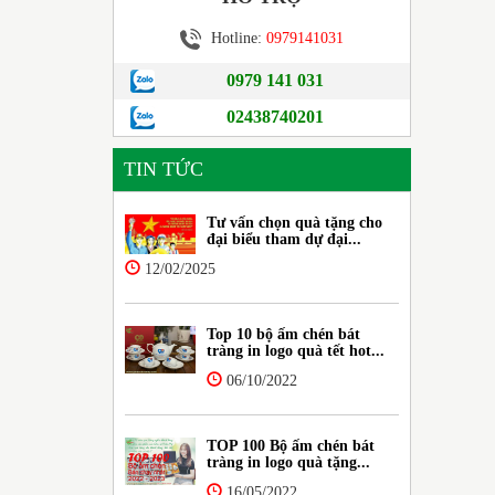
Hotline:
0979141031
0979 141 031
02438740201
TIN TỨC
Tư vấn chọn quà tặng cho
đại biểu tham dự đại...
12/02/2025
Top 10 bộ ấm chén bát
tràng in logo quà tết hot...
06/10/2022
TOP 100 Bộ ấm chén bát
tràng in logo quà tặng...
16/05/2022