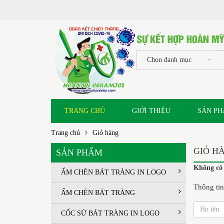
Chọn danh mục
TRANG CHỦ
GIỚI THIỆU
SẢN P
Trang chủ
Giỏ hàng
GIỎ H
SẢN PHẨM
Không có 
ẤM CHÉN BÁT TRÀNG IN LOGO
Thông ti
ẤM CHÉN BÁT TRÀNG
CỐC SỨ BÁT TRÀNG IN LOGO