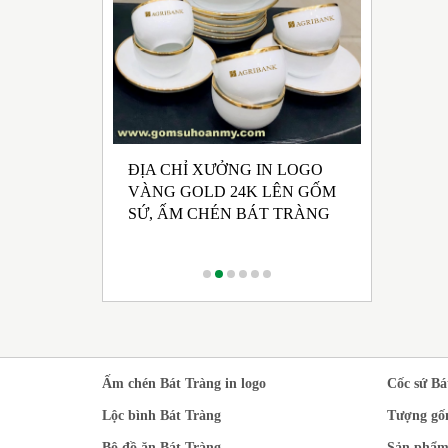
ĐỊA CHỈ XƯỞNG IN LOGO
UẤT GỐM SỨ
NHẬN SẢ
VÀNG GOLD 24K LÊN GỐM
 HỘI ĐẢNG
CHÉN BÁ
SỨ, ẤM CHÉN BÁT TRÀNG
 KỲ 2025 -
RONG M
CÁCH TR
Ấm chén Bát Tràng in logo
Cốc sứ Bá
Lộc bình Bát Tràng
Tượng gố
Bộ đồ ăn Bát Tràng
Sản phẩm