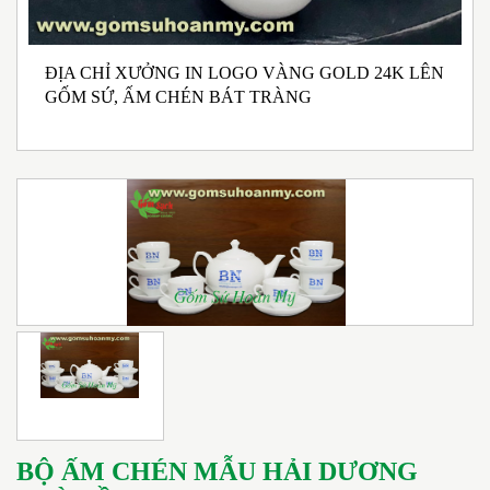
ĐỊA CHỈ XƯỞNG IN LOGO VÀNG GOLD 24K LÊN
N
GỐM SỨ, ẤM CHÉN BÁT TRÀNG
M
I
BỘ ẤM CHÉN MẪU HẢI DƯƠNG