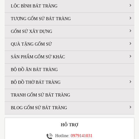
LỘC BÌNH BÁT TRÀNG
TƯỢNG GỐM SỨ BÁT TRÀNG
GỐM SỨ XÂY DỰNG
QUÀ TẶNG GỐM SỨ
SẢN PHẨM GỐM SỨ KHÁC
BỘ ĐỒ ĂN BÁT TRÀNG
BỘ ĐỒ THỜ BÁT TRÀNG
TRANH GỐM SỨ BÁT TRÀNG
BLOG GỐM SỨ BÁT TRÀNG
HỖ TRỢ
Hotline:
0979141031