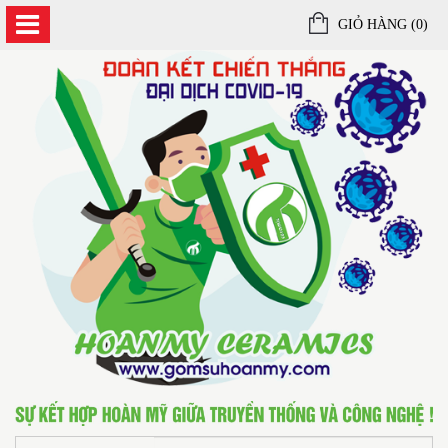
GIỎ HÀNG (
0
)