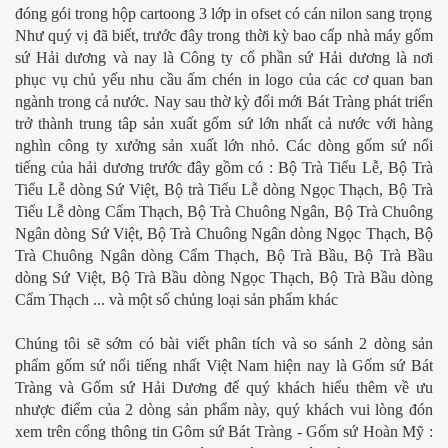
đóng gói trong hộp cartoong 3 lớp in ofset có cán nilon sang trọng
Như quý vị đã biết, trước đây trong thời kỳ bao cấp nhà máy gốm
sứ Hải dương và nay là Công ty cổ phần sứ Hải dương là nơi
phục vụ chủ yếu nhu cầu ấm chén in logo của các cơ quan ban
ngành trong cả nước. Nay sau thờ kỳ đổi mới Bát Tràng phát triển
trở thành trung tâp sản xuất gốm sứ lớn nhất cả nước với hàng
nghìn công ty xưởng sản xuất lớn nhỏ. Các dòng gốm sứ nổi
tiếng của hải dương trước đây gồm có : Bộ Trà Tiểu Lễ, Bộ Trà
Tiểu Lễ dòng Sứ Việt, Bộ trà Tiểu Lễ dòng Ngọc Thạch, Bộ Trà
Tiểu Lễ dòng Cẩm Thạch, Bộ Trà Chuông Ngân, Bộ Trà Chuông
Ngân dòng Sứ Việt, Bộ Trà Chuông Ngân dòng Ngọc Thạch, Bộ
Trà Chuông Ngân dòng Cẩm Thạch, Bộ Trà Bầu, Bộ Trà Bầu
dòng Sứ Việt, Bộ Trà Bầu dòng Ngọc Thạch, Bộ Trà Bầu dòng
Cẩm Thạch ... và một số chủng loại sản phẩm khác
Chúng tôi sẽ sớm có bài viết phân tích và so sánh 2 dòng sản
phẩm gốm sứ nổi tiếng nhất Việt Nam hiện nay là Gốm sứ Bát
Tràng và Gốm sứ Hải Dương để quý khách hiểu thêm về ưu
nhược điểm của 2 dòng sản phẩm này, quý khách vui lòng đón
xem trên cổng thông tin Gôm sứ Bát Tràng - Gốm sứ Hoàn Mỹ :