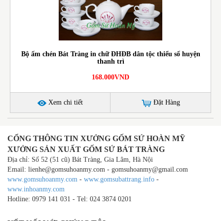
Bộ ấm chén Bát Tràng in chữ ĐHĐB dân tộc thiểu số huyện
thanh trì
168.000VND
Xem chi tiết
Đặt Hàng
CỔNG THÔNG TIN XƯỞNG GỐM SỨ HOÀN MỸ
XƯỞNG SẢN XUẤT GỐM SỨ BÁT TRÀNG
Địa chỉ: Số 52 (51 cũ) Bát Tràng, Gia Lâm, Hà Nội
Email: lienhe@gomsuhoanmy.com - gomsuhoanmy@gmail.com
www.gomsuhoanmy.com
-
www.gomsubattrang.info
-
www.inhoanmy.com
Hotline: 0979 141 031 - Tel: 024 3874 0201