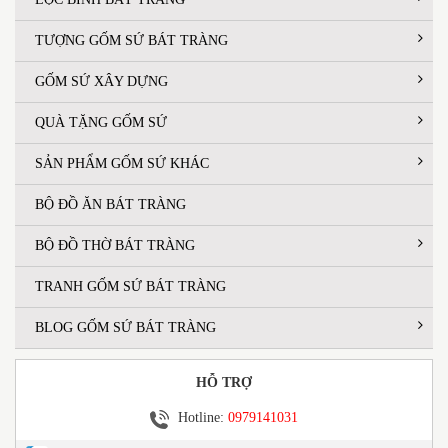
TƯỢNG GỐM SỨ BÁT TRÀNG
GỐM SỨ XÂY DỰNG
QUÀ TẶNG GỐM SỨ
SẢN PHẨM GỐM SỨ KHÁC
BỘ ĐỒ ĂN BÁT TRÀNG
BỘ ĐỒ THỜ BÁT TRÀNG
TRANH GỐM SỨ BÁT TRÀNG
BLOG GỐM SỨ BÁT TRÀNG
HỖ TRỢ
Hotline:
0979141031