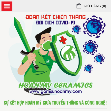
GIỎ HÀNG (
0
)