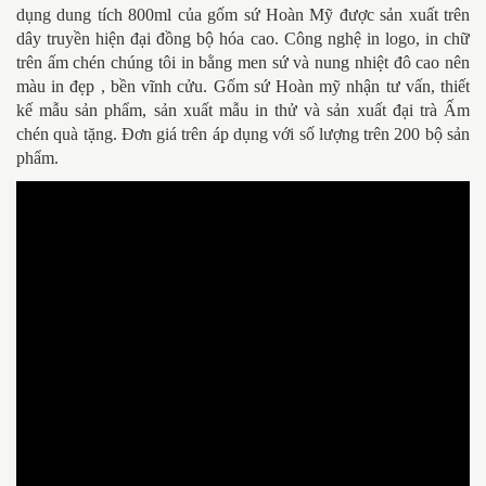
dụng dung tích 800ml của gốm sứ Hoàn Mỹ được sản xuất trên
dây truyền hiện đại đồng bộ hóa cao. Công nghệ in logo, in chữ
trên ấm chén chúng tôi in bằng men sứ và nung nhiệt đô cao nên
màu in đẹp , bền vĩnh cửu. Gốm sứ Hoàn mỹ nhận tư vấn, thiết
kế mẫu sản phẩm, sản xuất mẫu in thử và sản xuất đại trà Ấm
chén quà tặng. Đơn giá trên áp dụng với số lượng trên 200 bộ sản
phẩm.