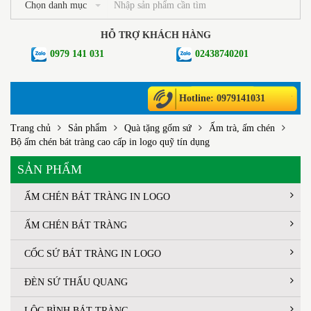
Chọn danh mục
HỖ TRỢ KHÁCH HÀNG
0979 141 031
02438740201
Hotline: 0979141031
Trang chủ
Sản phẩm
Quà tặng gốm sứ
Ấm trà, ấm chén
Bộ ấm chén bát tràng cao cấp in logo quỹ tín dụng
SẢN PHẨM
ẤM CHÉN BÁT TRÀNG IN LOGO
ẤM CHÉN BÁT TRÀNG
CỐC SỨ BÁT TRÀNG IN LOGO
ĐÈN SỨ THẤU QUANG
LỘC BÌNH BÁT TRÀNG