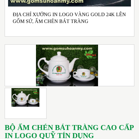
ĐỊA CHỈ XƯỞNG IN LOGO VÀNG GOLD 24K LÊN
N
GỐM SỨ, ẤM CHÉN BÁT TRÀNG
M
I
BỘ ẤM CHÉN BÁT TRÀNG CAO CẤP
IN LOGO QUỸ TÍN DỤNG