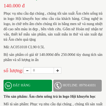
140.000 đ
Phục vụ nhu cầu đại chúng , chúng tôi sản xuất Ấm chén uống trà
in logo Hội khuyến học
nhu cầu của khách hàng. Công nghệ in
logo, in chữ trên ấm chén chúng tôi in bằng men sứ và nung nhiệt
đô cao nên màu in đẹp , bền vĩnh cửu. Gốm sứ Hoàn mỹ nhận tư
vấn, thiết kế mẫu sản phẩm, sản xuất mẫu in thử và sản xuất đại
trà Ấm chén quà tặng
Mã: AC051018 CL90 0.5L
Bộ sản phẩm có giá từ 140.000d đến 250.000d tùy dung tích sản
phẩm và số lượng in ấn
số lượng:
ĐẶT HÀNG
HOTLINE: 0979141031
Tên sản phẩm:
Ấm chén uống trà in logo Hội khuyến học
Mô tả sản phẩm: Phục vụ nhu cầu đại chúng , chúng tôi sản xuất