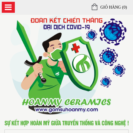
GIỎ HÀNG (
0
)