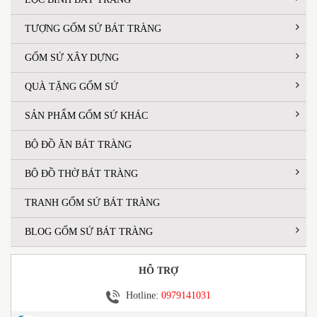
TƯỢNG GỐM SỨ BÁT TRÀNG
GỐM SỨ XÂY DỰNG
QUÀ TẶNG GỐM SỨ
SẢN PHẨM GỐM SỨ KHÁC
BỘ ĐỒ ĂN BÁT TRÀNG
BỘ ĐỒ THỜ BÁT TRÀNG
TRANH GỐM SỨ BÁT TRÀNG
BLOG GỐM SỨ BÁT TRÀNG
HỖ TRỢ
Hotline:
0979141031