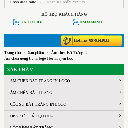
Chọn danh mục
HỖ TRỢ KHÁCH HÀNG
0979 141 031
02438740201
Hotline: 0979141031
Trang chủ
Sản phẩm
Ấm chén Bát Tràng
Ấm chén uống trà in logo Hội khuyến học
SẢN PHẨM
ẤM CHÉN BÁT TRÀNG IN LOGO
ẤM CHÉN BÁT TRÀNG
CỐC SỨ BÁT TRÀNG IN LOGO
ĐÈN SỨ THẤU QUANG
LỘC BÌNH BÁT TRÀNG