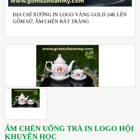
ĐỊA CHỈ XƯỞNG IN LOGO VÀNG GOLD 24K LÊN
N
GỐM SỨ, ẤM CHÉN BÁT TRÀNG
M
I
ẤM CHÉN UỐNG TRÀ IN LOGO HỘI
KHUYẾN HỌC