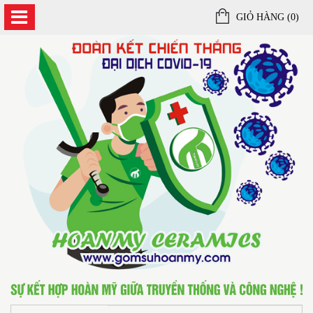
GIỎ HÀNG (
0
)