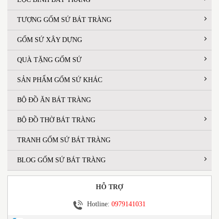
TƯỢNG GỐM SỨ BÁT TRÀNG
GỐM SỨ XÂY DỰNG
QUÀ TẶNG GỐM SỨ
SẢN PHẨM GỐM SỨ KHÁC
BỘ ĐỒ ĂN BÁT TRÀNG
BỘ ĐỒ THỜ BÁT TRÀNG
TRANH GỐM SỨ BÁT TRÀNG
BLOG GỐM SỨ BÁT TRÀNG
HỖ TRỢ
Hotline:
0979141031