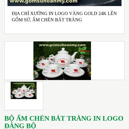
ĐỊA CHỈ XƯỞNG IN LOGO VÀNG GOLD 24K LÊN
N
GỐM SỨ, ẤM CHÉN BÁT TRÀNG
M
I
BỘ ẤM CHÉN BÁT TRÀNG IN LOGO
ĐẢNG BỘ