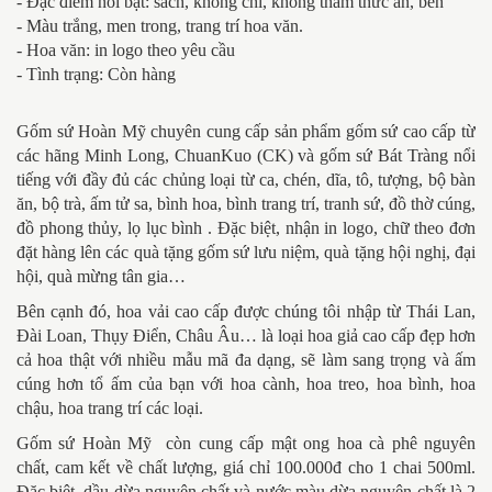
- Đặc điểm nổi bật: sach, không chì, không thấm thức ăn, bền
- Màu trắng, men trong, trang trí hoa văn.
- Hoa văn: in logo theo yêu cầu
- Tình trạng: Còn hàng
Gốm sứ Hoàn Mỹ chuyên cung cấp sản phẩm gốm sứ cao cấp từ
các hãng Minh Long, ChuanKuo (CK) và gốm sứ Bát Tràng nổi
tiếng với đầy đủ các chủng loại từ ca, chén, dĩa, tô, tượng, bộ bàn
ăn, bộ trà, ấm tử sa, bình hoa, bình trang trí, tranh sứ, đồ thờ cúng,
đồ phong thủy, lọ lục bình . Đặc biệt, nhận in logo, chữ theo đơn
đặt hàng lên các quà tặng gốm sứ lưu niệm, quà tặng hội nghị, đại
hội, quà mừng tân gia…
Bên cạnh đó, hoa vải cao cấp được chúng tôi nhập từ Thái Lan,
Đài Loan, Thụy Điển, Châu Âu… là loại hoa giả cao cấp đẹp hơn
cả hoa thật với nhiều mẫu mã đa dạng, sẽ làm sang trọng và ấm
cúng hơn tổ ấm của bạn với hoa cành, hoa treo, hoa bình, hoa
chậu, hoa trang trí các loại.
Gốm sứ Hoàn Mỹ
còn cung cấp mật ong hoa cà phê nguyên
chất, cam kết về chất lượng, giá chỉ 100.000đ cho 1 chai 500ml.
Đặc biệt, dầu dừa nguyên chất và nước màu dừa nguyên chất là 2