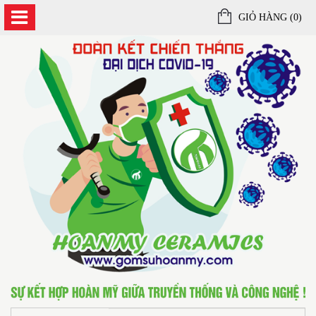
GIỎ HÀNG (
0
)