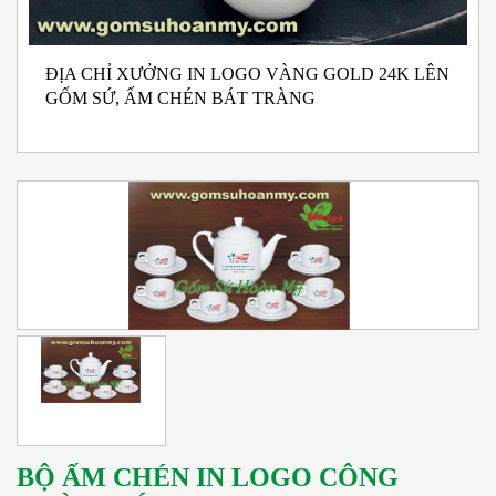
ĐỊA CHỈ XƯỞNG IN LOGO VÀNG GOLD 24K LÊN
N
GỐM SỨ, ẤM CHÉN BÁT TRÀNG
M
I
BỘ ẤM CHÉN IN LOGO CÔNG