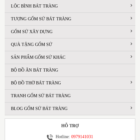
LỘC BÌNH BÁT TRÀNG
TƯỢNG GỐM SỨ BÁT TRÀNG
GỐM SỨ XÂY DỰNG
QUÀ TẶNG GỐM SỨ
SẢN PHẨM GỐM SỨ KHÁC
BỘ ĐỒ ĂN BÁT TRÀNG
BỘ ĐỒ THỜ BÁT TRÀNG
TRANH GỐM SỨ BÁT TRÀNG
BLOG GỐM SỨ BÁT TRÀNG
HỖ TRỢ
Hotline:
0979141031