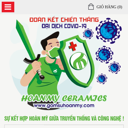
GIỎ HÀNG (
0
)