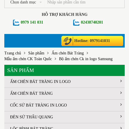
Chọn danh mục
HỖ TRỢ KHÁCH HÀNG
0979 141 031
02438740201
Hotline: 0979141031
Trang chủ
Sản phẩm
Ấm chén Bát Tràng
Mẫu ấm chén CK Toàn Quốc
Bộ ấm chén Ck in logo Samsung
SẢN PHẨM
ẤM CHÉN BÁT TRÀNG IN LOGO
ẤM CHÉN BÁT TRÀNG
CỐC SỨ BÁT TRÀNG IN LOGO
ĐÈN SỨ THẤU QUANG
LỘC BÌNH BÁT TRÀNG