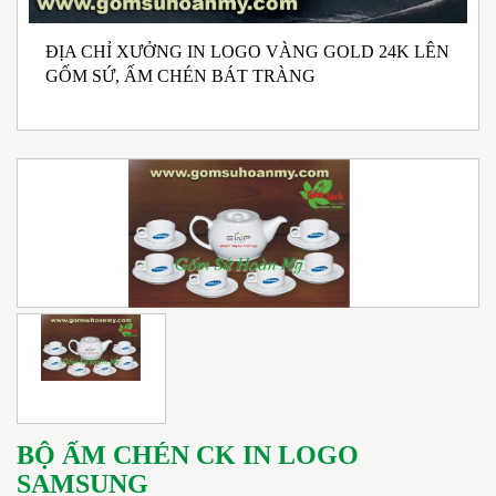
ĐỊA CHỈ XƯỞNG IN LOGO VÀNG GOLD 24K LÊN
N
GỐM SỨ, ẤM CHÉN BÁT TRÀNG
M
I
BỘ ẤM CHÉN CK IN LOGO
SAMSUNG