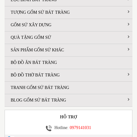
TƯỢNG GỐM SỨ BÁT TRÀNG
GỐM SỨ XÂY DỰNG
QUÀ TẶNG GỐM SỨ
SẢN PHẨM GỐM SỨ KHÁC
BỘ ĐỒ ĂN BÁT TRÀNG
BỘ ĐỒ THỜ BÁT TRÀNG
TRANH GỐM SỨ BÁT TRÀNG
BLOG GỐM SỨ BÁT TRÀNG
HỖ TRỢ
Hotline:
0979141031