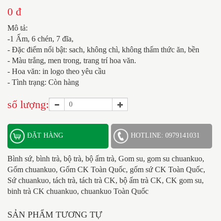
0 đ
Mô tả:
-1 Ấm, 6 chén, 7 đĩa,
- Đặc điểm nổi bật: sach, không chì, không thấm thức ăn, bền
- Màu trắng, men trong, trang trí hoa văn.
- Hoa văn: in logo theo yêu cầu
- Tình trạng: Còn hàng
số lượng:
ĐẶT HÀNG
HOTLINE: 0979141031
Bình sứ, bình trà, bộ trà, bộ ấm trà, Gom su, gom su chuankuo,
Gốm chuankuo, Gốm CK Toàn Quốc, gốm sứ CK Toàn Quốc,
Sứ chuankuo, tách trà, tách trà CK, bộ ấm trà CK, CK gom su,
binh trà CK chuankuo, chuankuo Toàn Quốc
SẢN PHẨM TƯƠNG TỰ