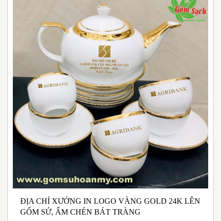
ĐỊA CHỈ XƯỞNG IN LOGO VÀNG GOLD 24K LÊN
N
GỐM SỨ, ẤM CHÉN BÁT TRÀNG
M