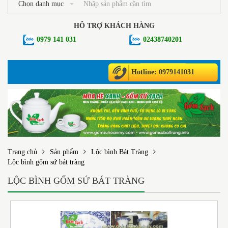
Chọn danh mục
HỖ TRỢ KHÁCH HÀNG
0979 141 031
02438740201
Hotline: 0979141031
Trang chủ
Sản phẩm
Lộc bình Bát Tràng
Lộc bình gốm sứ bát tràng
LỘC BÌNH GỐM SỨ BÁT TRÀNG