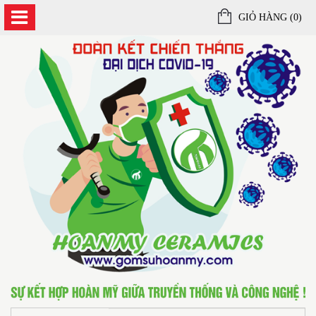
GIỎ HÀNG (
0
)