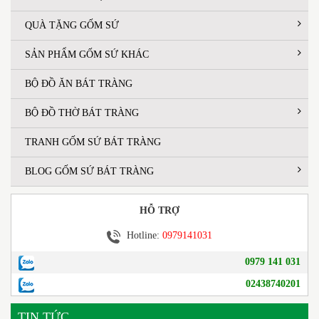
QUÀ TẶNG GỐM SỨ
SẢN PHẨM GỐM SỨ KHÁC
BỘ ĐỒ ĂN BÁT TRÀNG
BỘ ĐỒ THỜ BÁT TRÀNG
TRANH GỐM SỨ BÁT TRÀNG
BLOG GỐM SỨ BÁT TRÀNG
HỖ TRỢ
Hotline:
0979141031
0979 141 031
02438740201
TIN TỨC