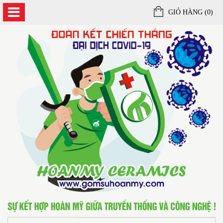
GIỎ HÀNG (
0
)