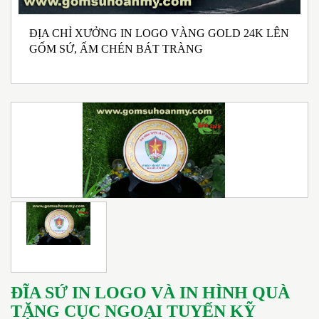
ĐỊA CHỈ XƯỞNG IN LOGO VÀNG GOLD 24K LÊN
N
GỐM SỨ, ẤM CHÉN BÁT TRÀNG
M
I
ĐĨA SỨ IN LOGO VÀ IN HÌNH QUÀ
TẶNG CỤC NGOẠI TUYẾN KỸ