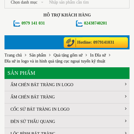
Chọn danh mục
HỖ TRỢ KHÁCH HÀNG
0979 141 031
02438740201
Hotline: 0979141031
Trang chủ
Sản phẩm
Quà tặng gốm sứ
In Đĩa sứ
Đĩa sứ in logo và in hình quà tặng cục ngoại tuyến kỹ thuật
SẢN PHẨM
ẤM CHÉN BÁT TRÀNG IN LOGO
ẤM CHÉN BÁT TRÀNG
CỐC SỨ BÁT TRÀNG IN LOGO
ĐÈN SỨ THẤU QUANG
LỘC BÌNH BÁT TRÀNG