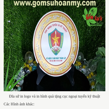
Đĩa sứ in logo và in hình quà tặng cục ngoại tuyến kỹ thuật
Các Hình ảnh khác: