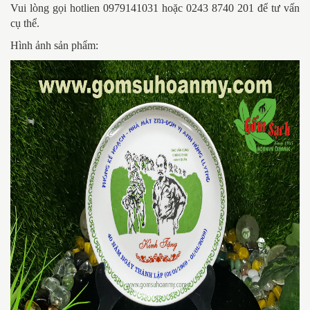
Vui lòng gọi hotlien 0979141031 hoặc 0243 8740 201 để tư vấn
cụ thể.
Hình ảnh sản phẩm: