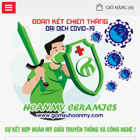
GIỎ HÀNG (
0
)