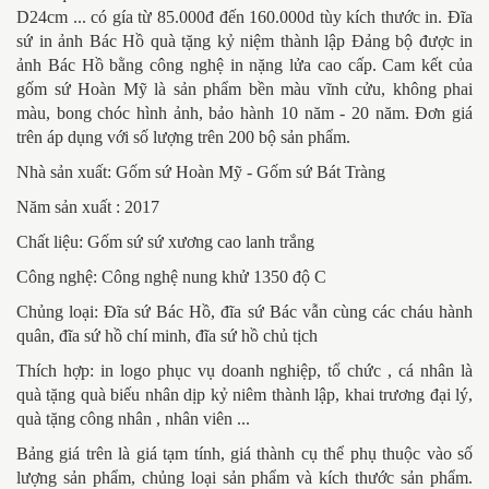
D24cm ... có gía từ 85.000đ đến 160.000d tùy kích thước in. Đĩa
sứ in ảnh Bác Hồ quà tặng kỷ niệm thành lập Đảng bộ được in
ảnh Bác Hồ bằng công nghệ in nặng lửa cao cấp. Cam kết của
gốm sứ Hoàn Mỹ là sản phẩm bền màu vĩnh cửu, không phai
màu, bong chóc hình ảnh, bảo hành 10 năm - 20 năm. Đơn giá
trên áp dụng với số lượng trên 200 bộ sản phẩm.
Nhà sản xuất: Gốm sứ Hoàn Mỹ - Gốm sứ Bát Tràng
Năm sản xuất : 2017
Chất liệu: Gốm sứ sứ xương cao lanh trắng
Công nghệ: Công nghệ nung khử 1350 độ C
Chủng loại: Đĩa sứ Bác Hồ, đĩa sứ Bác vẫn cùng các cháu hành
quân, đĩa sứ hồ chí minh, đĩa sứ hồ chủ tịch
Thích hợp: in logo phục vụ doanh nghiệp, tổ chức , cá nhân là
quà tặng quà biếu nhân dịp kỷ niêm thành lập, khai trương đại lý,
quà tặng công nhân , nhân viên ...
Bảng giá trên là giá tạm tính, giá thành cụ thể phụ thuộc vào số
lượng sản phẩm, chủng loại sản phẩm và kích thước sản phẩm.