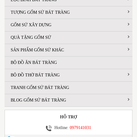
TƯỢNG GỐM SỨ BÁT TRÀNG
GỐM SỨ XÂY DỰNG
QUÀ TẶNG GỐM SỨ
SẢN PHẨM GỐM SỨ KHÁC
BỘ ĐỒ ĂN BÁT TRÀNG
BỘ ĐỒ THỜ BÁT TRÀNG
TRANH GỐM SỨ BÁT TRÀNG
BLOG GỐM SỨ BÁT TRÀNG
HỖ TRỢ
Hotline:
0979141031