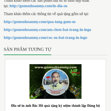
Tham khảo thêm các sản phẩm đĩa sứ in hình đẹp khác
tại:
http://gomsuhoanmy.com/in-dia-su
Tham khảo thêm các thông tin về quà tặng gốm sứ tại:
http://gomsuhoanmy.com/qua-tang-gom-su
http://gomsuhoanmy.com/am-chen-bat-trang-in-logo
http://gomsuhoanmy.com/coc-su-bat-trang-in-logo
SẢN PHẨM TƯƠNG TỰ
Đĩa sứ in ảnh Bác Hồ quà tặng kỷ niệm thành lập Đảng bộ