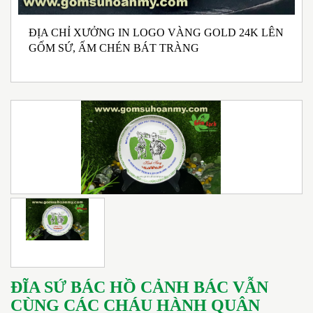
ĐỊA CHỈ XƯỞNG IN LOGO VÀNG GOLD 24K LÊN
N
GỐM SỨ, ẤM CHÉN BÁT TRÀNG
M
I
ĐĨA SỨ BÁC HỒ CẢNH BÁC VẪN
CÙNG CÁC CHÁU HÀNH QUÂN