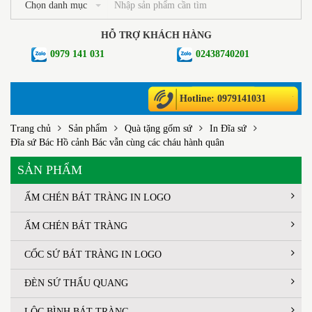
Chọn danh mục
HỖ TRỢ KHÁCH HÀNG
0979 141 031
02438740201
Hotline: 0979141031
Trang chủ
Sản phẩm
Quà tặng gốm sứ
In Đĩa sứ
Đĩa sứ Bác Hồ cảnh Bác vẫn cùng các cháu hành quân
SẢN PHẨM
ẤM CHÉN BÁT TRÀNG IN LOGO
ẤM CHÉN BÁT TRÀNG
CỐC SỨ BÁT TRÀNG IN LOGO
ĐÈN SỨ THẤU QUANG
LỘC BÌNH BÁT TRÀNG