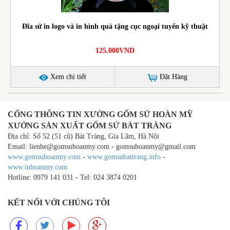
Đĩa sứ in logo và in hình quà tặng cục ngoại tuyến kỹ thuật
125.000VND
Xem chi tiết
Đặt Hàng
CỔNG THÔNG TIN XƯỞNG GỐM SỨ HOÀN MỸ
XƯỞNG SẢN XUẤT GỐM SỨ BÁT TRÀNG
Địa chỉ: Số 52 (51 cũ) Bát Tràng, Gia Lâm, Hà Nội
Email: lienhe@gomsuhoanmy.com - gomsuhoanmy@gmail.com
www.gomsuhoanmy.com
-
www.gomsubattrang.info
-
www.inhoanmy.com
Hotline: 0979 141 031 - Tel: 024 3874 0201
KẾT NỐI VỚI CHÚNG TÔI