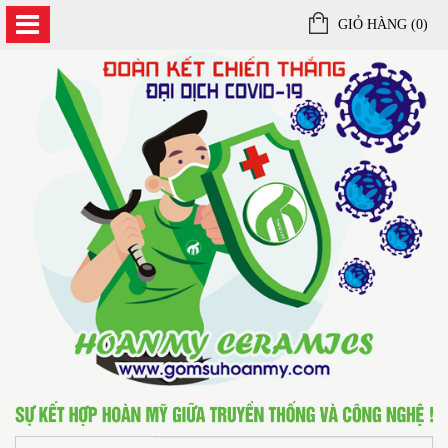
GIỎ HÀNG (
0
)