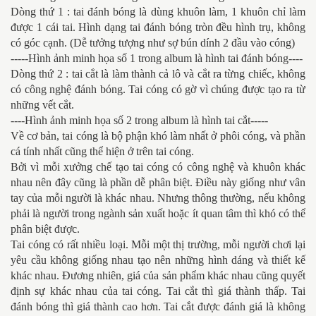
Dòng thứ 1 : tai đánh bóng là dùng khuôn làm, 1 khuôn chỉ làm
được 1 cái tai. Hình dạng tai đánh bóng tròn đều hình trụ, không
có góc cạnh. (Dễ tưởng tượng như sợ bún dính 2 đầu vào cóng)
-----Hình ảnh minh họa số 1 trong album là hình tai đánh bóng----
Dòng thứ 2 : tai cắt là làm thành cả lô và cắt ra từng chiếc, không
có công nghệ đánh bóng. Tai cóng có gờ vì chúng được tạo ra từ
những vết cắt.
----Hình ảnh minh họa số 2 trong album là hình tai cắt-----
Về cơ bản, tai cóng là bộ phận khó làm nhất ở phôi cóng, và phần
cá tính nhất cũng thể hiện ở trên tai cóng.
Bởi vì mỗi xưởng chế tạo tai cóng có công nghệ và khuôn khác
nhau nên đây cũng là phần dễ phân biệt. Điều này giống như vân
tay của mỗi người là khác nhau. Nhưng thông thường, nếu không
phải là người trong ngành sản xuất hoặc ít quan tâm thì khó có thể
phân biệt được.
Tai cóng có rất nhiều loại. Mỗi một thị trường, mỗi người chơi lại
yêu cầu không giống nhau tạo nên những hình dáng và thiết kế
khác nhau. Đương nhiên, giá của sản phẩm khác nhau cũng quyết
định sự khác nhau của tai cóng. Tai cắt thì giá thành thấp. Tai
đánh bóng thì giá thành cao hơn. Tai cắt được đánh giá là không