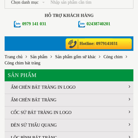
Chọn danh mục
HỖ TRỢ KHÁCH HÀNG
0979 141 031
02438740201
Hotline: 0979141031
Trang chủ
Sản phẩm
Sản phẩm gốm sứ khác
Cóng chim
Cóng chim bát tràng
SẢN PHẨM
ẤM CHÉN BÁT TRÀNG IN LOGO
ẤM CHÉN BÁT TRÀNG
CỐC SỨ BÁT TRÀNG IN LOGO
ĐÈN SỨ THẤU QUANG
LỘC BÌNH BÁT TRÀNG