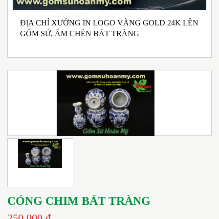
ĐỊA CHỈ XƯỞNG IN LOGO VÀNG GOLD 24K LÊN
N
GỐM SỨ, ẤM CHÉN BÁT TRÀNG
M
I
CÓNG CHIM BÁT TRÀNG
250.000 đ