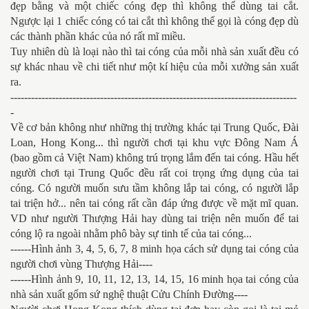
đẹp bằng và một chiếc cóng đẹp thì không thể dùng tai cắt.
Ngược lại 1 chiếc cóng có tai cắt thì không thể gọi là cóng đẹp dù
các thành phần khác của nó rất mĩ miều.
Tuy nhiên dù là loại nào thì tai cóng của mỗi nhà sản xuất đều có
sự khác nhau về chi tiết như một kí hiệu của mỗi xưởng sản xuất
ra.
-----------------------------------------------------------------------------------
-
Về cơ bản không như những thị trường khác tại Trung Quốc, Đài
Loan, Hong Kong... thì người chơi tại khu vực Đông Nam Á
(bao gồm cả Việt Nam) không trú trọng lắm đến tai cóng. Hầu hết
người chơi tại Trung Quốc đều rất coi trọng ứng dụng của tai
cóng. Có người muốn sưu tầm không lắp tai cóng, có người lắp
tai triện hở... nên tai cóng rất cần đáp ứng được về mặt mĩ quan.
VD như người Thượng Hải hay dùng tai triện nên muốn để tai
cóng lộ ra ngoài nhằm phô bày sự tinh tế của tai cóng...
------Hình ảnh 3, 4, 5, 6, 7, 8 minh họa cách sử dụng tai cóng của
người chơi vùng Thượng Hải----
------Hình ảnh 9, 10, 11, 12, 13, 14, 15, 16 minh họa tai cóng của
nhà sản xuất gốm sứ nghệ thuật Cửu Chính Đường----