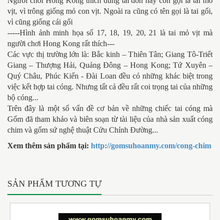
Người chơi Hong Kong thích dùng tai đơn hay còn gọi là tai mỏ
vịt, vì trông giống mỏ con vịt. Ngoài ra cũng có tên gọi là tai gối,
vì cũng giống cái gối
-----Hình ảnh minh họa số 17, 18, 19, 20, 21 là tai mỏ vịt mà
người chơi Hong Kong rất thích---
Các vực thị trường lớn là: Bắc kinh – Thiên Tân; Giang Tô-Triết
Giang – Thượng Hải, Quảng Đông – Hong Kong; Tứ Xuyên –
Quý Châu, Phúc Kiến - Đài Loan đều có những khác biệt trong
việc kết hợp tai cóng. Nhưng tất cả đều rất coi trọng tai của những
bộ cóng...
Trên đây là một số vấn đề cơ bản về những chiếc tai cóng mà
Gốm đã tham khảo và biên soạn từ tài liệu của nhà sản xuất cóng
chim và gốm sứ nghệ thuật Cửu Chính Đường...
Xem thêm sản phẩm tại:
http://gomsuhoanmy.com/cong-chim
SẢN PHẨM TƯƠNG TỰ