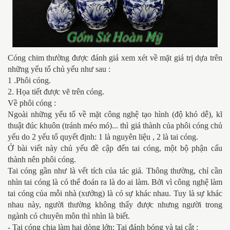
Cóng chim thường được đánh giá xem xét về mặt giá trị dựa trên
những yếu tố chủ yếu như sau :
1 .Phôi cóng.
2. Họa tiết được vẽ trên cóng.
Về phôi cóng :
Ngoài những yếu tố về mặt công nghệ tạo hình (độ khó dễ), kĩ
thuật đúc khuôn (tránh méo mó)... thì giá thành của phôi cóng chủ
yếu do 2 yếu tố quyết định: 1 là nguyên liệu , 2 là tai cóng.
Ở bài viết này chủ yếu đề cập đến tai cóng, một bộ phận cấu
thành nên phôi cóng.
Tai cóng gần như là vết tích của tác giả. Thông thường, chỉ cần
nhìn tai cóng là có thể đoán ra là do ai làm. Bởi vì công nghệ làm
tai cóng của mỗi nhà (xưởng) là có sự khác nhau. Tuy là sự khác
nhau này, người thường không thấy được nhưng người trong
ngành có chuyên môn thì nhìn là biết.
- Tai cóng chia làm hai dòng lớn: Tai đánh bóng và tai cắt :