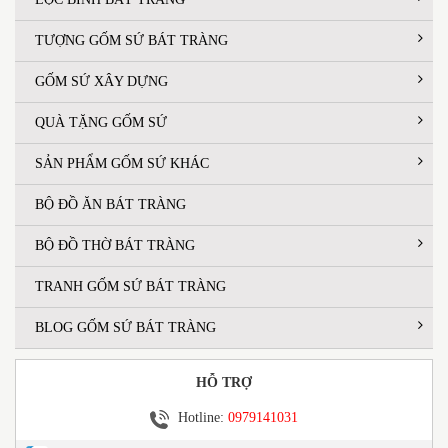
TƯỢNG GỐM SỨ BÁT TRÀNG
GỐM SỨ XÂY DỰNG
QUÀ TẶNG GỐM SỨ
SẢN PHẨM GỐM SỨ KHÁC
BỘ ĐỒ ĂN BÁT TRÀNG
BỘ ĐỒ THỜ BÁT TRÀNG
TRANH GỐM SỨ BÁT TRÀNG
BLOG GỐM SỨ BÁT TRÀNG
HỖ TRỢ
Hotline:
0979141031