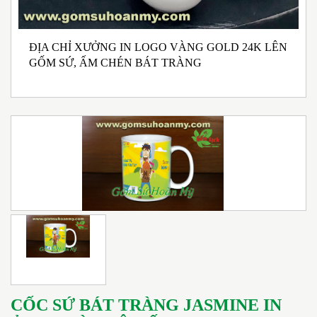
ĐỊA CHỈ XƯỞNG IN LOGO VÀNG GOLD 24K LÊN
NHẬN SẢN XUẤT BỘ ẤM CHÉN BÁT TRÀNG
B
GỐM SỨ, ẤM CHÉN BÁT TRÀNG
MEN RONG MEN NGỌC PHONG CÁCH TRÀ ĐẠO
G
IN LOGO
CỐC SỨ BÁT TRÀNG JASMINE IN