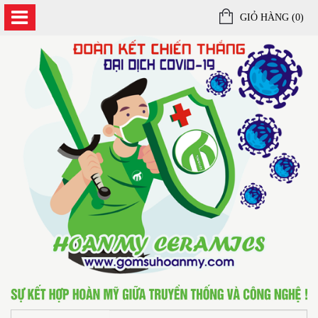
GIỎ HÀNG (
0
)