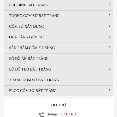
LỘC BÌNH BÁT TRÀNG
TƯỢNG GỐM SỨ BÁT TRÀNG
GỐM SỨ XÂY DỰNG
QUÀ TẶNG GỐM SỨ
SẢN PHẨM GỐM SỨ KHÁC
BỘ ĐỒ ĂN BÁT TRÀNG
BỘ ĐỒ THỜ BÁT TRÀNG
TRANH GỐM SỨ BÁT TRÀNG
BLOG GỐM SỨ BÁT TRÀNG
HỖ TRỢ
Hotline:
0979141031