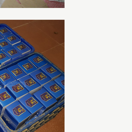
QUÀ TẶNG GỐM SỨ BÁT
TRÀNG GIÁ RẺ CHO CÔNG
NHÂN
CH VỤ IN LOGO LÊN GỐM
 QUÀ TẶNG SANG
ỌNG