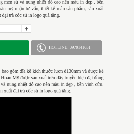
ng men sứ và nung nhiệt đô cao nên màu in đẹp , bền
àn mỹ nhận tư vấn, thiết kế mẫu sản phẩm, sản xuất
 đại trà cốc sứ in logo quà tặng.
HOTLINE: 0979141031
o, bao gồm đĩa kê kích thước lươn d130mm và được kẻ
 Hoàn Mỹ được sản xuất trên dây truyền hiện đại đồng
 và nung nhiệt đô cao nên màu in đẹp , bền vĩnh cửu.
 xuất đại trà cốc sứ in logo quà tặng.