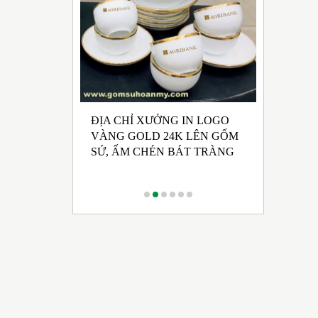
ĐỊA CHỈ XƯỞNG IN LOGO
UẤT GỐM SỨ
NHẬN SẢ
VÀNG GOLD 24K LÊN GỐM
 HỘI ĐẢNG
CHÉN BÁ
SỨ, ẤM CHÉN BÁT TRÀNG
 KỲ 2025 -
RONG M
CÁCH TR