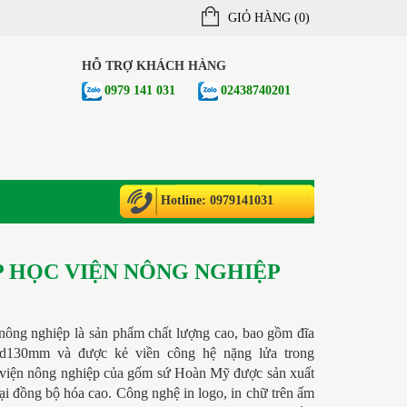
GIỎ HÀNG (
0
)
HỖ TRỢ KHÁCH HÀNG
0979 141 031
02438740201
Hotline: 0979141031
P HỌC VIỆN NÔNG NGHIỆP
nông nghiệp là sản phẩm chất lượng cao, bao gồm đĩa
 d130mm và được kẻ viền công hệ nặng lửa trong
viện nông nghiệp
của gốm sứ Hoàn Mỹ được sản xuất
đại đồng bộ hóa cao. Công nghệ in logo, in chữ trên ấm