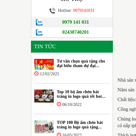
Hotline:
0979141031
0979 141 031
02438740201
TIN TỨC
Tư vấn chọn quà tặng cho
đại biểu tham dự đại...
12/02/2025
Nhà sản 
Năm sản 
Top 10 bộ ấm chén bát
tràng in logo quà tết hot...
Chất liệu
06/10/2022
Công ngh
Chủng lo
TOP 100 Bộ ấm chén bát
có nắp tp
tràng in logo quà tặng...
Thích hợp
16/05/2022