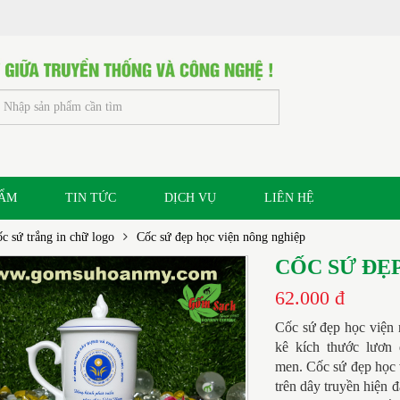
HẨM
TIN TỨC
DỊCH VỤ
LIÊN HỆ
c sứ trắng in chữ logo
Cốc sứ đẹp học viện nông nghiệp
CỐC SỨ ĐẸ
62.000 đ
Cốc sứ đẹp học viện 
kê kích thước lươn
men.
Cốc sứ đẹp học 
trên dây truyền hiện 