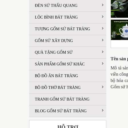
ĐÈN SỨ THẤU QUANG
LỘC BÌNH BÁT TRÀNG
TƯỢNG GỐM SỨ BÁT TRÀNG
GỐM SỨ XÂY DỰNG
QUÀ TẶNG GỐM SỨ
Tên sản
SẢN PHẨM GỐM SỨ KHÁC
Mô tả sả
viền công
BỘ ĐỒ ĂN BÁT TRÀNG
bộ hóa ca
Gốm sứ Ho
BỘ ĐỒ THỜ BÁT TRÀNG
TRANH GỐM SỨ BÁT TRÀNG
BLOG GỐM SỨ BÁT TRÀNG
HỖ TRỢ