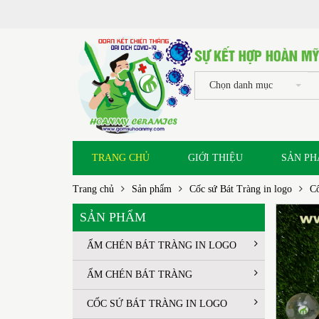
Chọn danh mục
TRANG CHỦ
GIỚI THIỆU
SẢN P
Trang chủ
Sản phẩm
Cốc sứ Bát Tràng in logo
Cố
SẢN PHẨM
ẤM CHÉN BÁT TRÀNG IN LOGO
ẤM CHÉN BÁT TRÀNG
CỐC SỨ BÁT TRÀNG IN LOGO