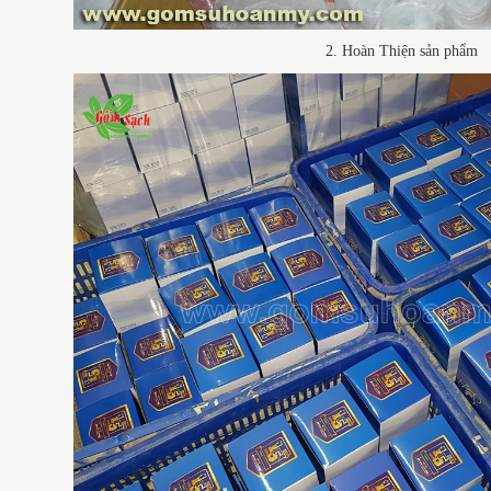
2. Hoàn Thiện sản phẩm
DỊ
N XUẤT BỘ ẤM
BỘ ẤM CHÉN BÁT TRÀNG
SỨ
T TRÀNG MEN
QUÀ TẶNG THẦY CÔ GIÁO
TR
EN NGỌC PHONG
NHÂN DỊP 20/11
À ĐẠO IN LOGO