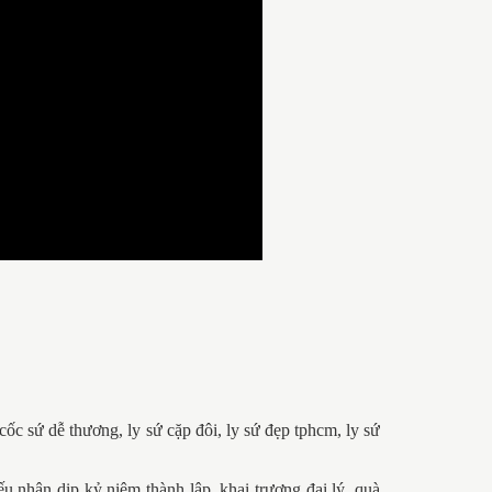
ốc sứ dễ thương, ly sứ cặp đôi, ly sứ đẹp tphcm, ly sứ
ếu nhân dịp kỷ niêm thành lập, khai trương đại lý, quà