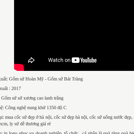
xuất: Gốm sứ Hoàn Mỹ - Gốm sứ Bát Tràng
xuất : 2017
: Gốm sứ sứ xương cao lanh trắng
ệ: Công nghệ nung khử 1350 độ C
ại:
mua cốc sứ đẹp ở hà nội, cốc sứ đẹp hà nội, cốc sứ uống nước đẹp, c
hcm, ly sứ dễ thương giá rẻ
: in logo phục vụ doanh nghiệp, tổ chức , cá nhân là quà tặng quà bi