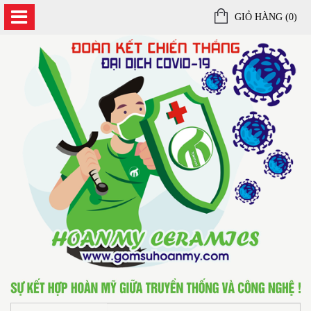
GIỎ HÀNG (
0
)