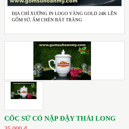
ĐỊA CHỈ XƯỞNG IN LOGO VÀNG GOLD 24K LÊN
NHẬN SẢN XUẤT BỘ ẤM CHÉN BÁT TRÀNG
B
GỐM SỨ, ẤM CHÉN BÁT TRÀNG
MEN RONG MEN NGỌC PHONG CÁCH TRÀ ĐẠO
G
IN LOGO
CỐC SỨ CÓ NẶP ĐẬY THÁI LONG
35.000 đ