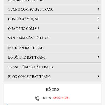
TƯỢNG GỐM SỨ BÁT TRÀNG
GỐM SỨ XÂY DỰNG
QUÀ TẶNG GỐM SỨ
SẢN PHẨM GỐM SỨ KHÁC
BỘ ĐỒ ĂN BÁT TRÀNG
BỘ ĐỒ THỜ BÁT TRÀNG
TRANH GỐM SỨ BÁT TRÀNG
BLOG GỐM SỨ BÁT TRÀNG
HỖ TRỢ
Hotline:
0979141031