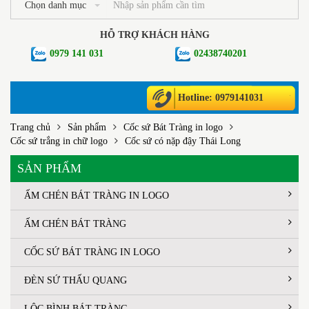
Chọn danh mục
HỖ TRỢ KHÁCH HÀNG
0979 141 031
02438740201
Hotline: 0979141031
Trang chủ
Sản phẩm
Cốc sứ Bát Tràng in logo
Cốc sứ trắng in chữ logo
Cốc sứ có nặp đậy Thái Long
SẢN PHẨM
ẤM CHÉN BÁT TRÀNG IN LOGO
ẤM CHÉN BÁT TRÀNG
CỐC SỨ BÁT TRÀNG IN LOGO
ĐÈN SỨ THẤU QUANG
LỘC BÌNH BÁT TRÀNG