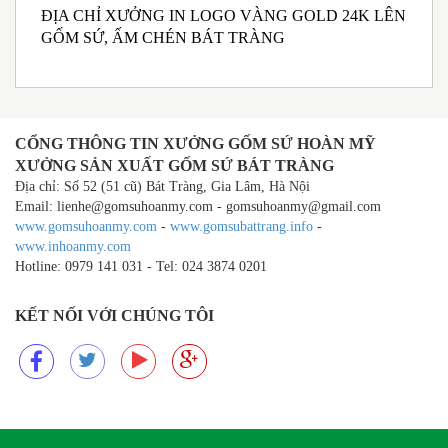
ĐỊA CHỈ XƯỞNG IN LOGO VÀNG GOLD 24K LÊN
NHẬN SẢN XUẤT BỘ ẤM CHÉN BÁT TRÀNG
B
GỐM SỨ, ẤM CHÉN BÁT TRÀNG
MEN RONG MEN NGỌC PHONG CÁCH TRÀ ĐẠO
G
IN LOGO
CỔNG THÔNG TIN XƯỞNG GỐM SỨ HOÀN MỸ
XƯỞNG SẢN XUẤT GỐM SỨ BÁT TRÀNG
Địa chỉ: Số 52 (51 cũ) Bát Tràng, Gia Lâm, Hà Nội
Email: lienhe@gomsuhoanmy.com - gomsuhoanmy@gmail.com
www.gomsuhoanmy.com
-
www.gomsubattrang.info
-
www.inhoanmy.com
Hotline: 0979 141 031 - Tel: 024 3874 0201
KẾT NỐI VỚI CHÚNG TÔI