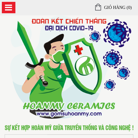
GIỎ HÀNG (
0
)