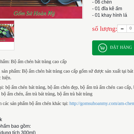
- 06 chén
- 01 đĩa kê ấm
- 01 khay hình lá
số lượng:
ĐẶT HÀNG
hẩm: Bộ ấm chén bát tràng cao cấp
n sản phẩm:
Bộ ấm chén bát tràng cao cấp
gốm sứ được sản xuất tại bát
c hiện.
i: bộ ấm chén bát tràng, bộ ấm chén đẹp, bộ ấm trà ấm chén cao cấp,
 bộ ấm chén, ấm trà bát tràng, bộ ấm trà bát tràng
 các sản phẩm bộ ấm chén khác tại:
http://gomsuhoanmy.com/am-chen-
0k
phẩm bao gồm:
(dung tích 300ml)