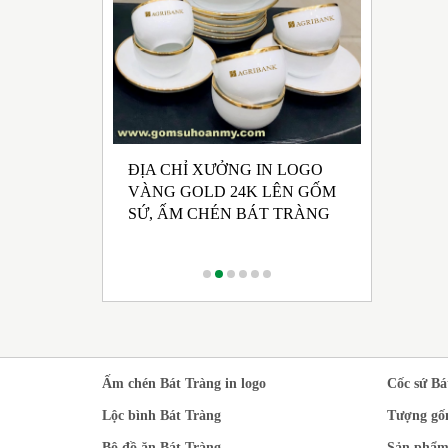
ĐỊA CHỈ XƯỞNG IN LOGO
UẤT GỐM SỨ
NHẬN SẢ
VÀNG GOLD 24K LÊN GỐM
 HỘI ĐẢNG
CHÉN BÁ
SỨ, ẤM CHÉN BÁT TRÀNG
 KỲ 2025 -
RONG M
CÁCH TR
Ấm chén Bát Tràng in logo
Cốc sứ Bá
Lộc bình Bát Tràng
Tượng gố
Bộ đồ ăn Bát Tràng
Sản phẩm