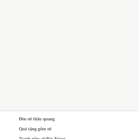
QUÀ TẶNG GỐM SỨ BÁT
TRÀNG GIÁ RẺ CHO CÔNG
NHÂN
CH VỤ IN LOGO LÊN GỐM
 QUÀ TẶNG SANG
ỌNG
Đèn sứ thấu quang
Quà tặng gốm sứ
Tranh gốm sứ Bát Tràng