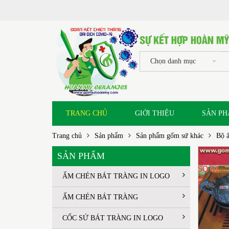
Chọn danh mục
TRANG CHỦ
GIỚI THIỆU
SẢN P
Trang chủ
Sản phẩm
Sản phẩm gốm sứ khác
Bộ ấ
SẢN PHẨM
ẤM CHÉN BÁT TRÀNG IN LOGO
ẤM CHÉN BÁT TRÀNG
CỐC SỨ BÁT TRÀNG IN LOGO