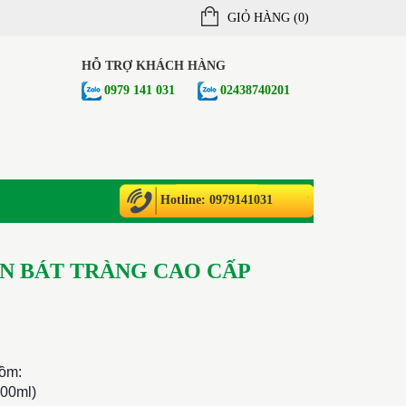
GIỎ HÀNG (
0
)
HỖ TRỢ KHÁCH HÀNG
0979 141 031
02438740201
Hotline: 0979141031
N BÁT TRÀNG CAO CẤP
ồm:
300ml)