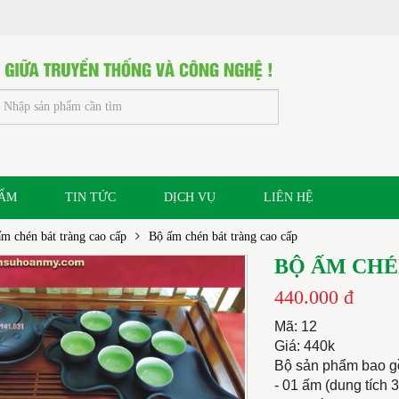
HẨM
TIN TỨC
DỊCH VỤ
LIÊN HỆ
m chén bát tràng cao cấp
Bộ ấm chén bát tràng cao cấp
BỘ ẤM CHÉ
440.000 đ
Mã: 12
Giá: 440k
Bộ sản phẩm bao g
- 01 ấm (dung tích 