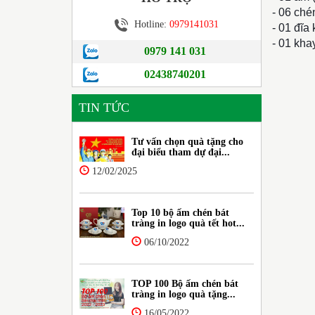
- 06 ché
Hotline:
0979141031
- 01 đĩa
- 01 kha
0979 141 031
02438740201
TIN TỨC
Tư vấn chọn quà tặng cho
đại biểu tham dự đại...
12/02/2025
Top 10 bộ ấm chén bát
tràng in logo quà tết hot...
06/10/2022
TOP 100 Bộ ấm chén bát
tràng in logo quà tặng...
16/05/2022