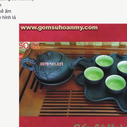
n
 kê ấm
y hình lá