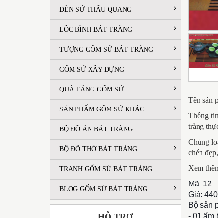
ĐÈN SỨ THẤU QUANG
LỘC BÌNH BÁT TRÀNG
TƯỢNG GỐM SỨ BÁT TRÀNG
GỐM SỨ XÂY DỰNG
QUÀ TẶNG GỐM SỨ
Tên sản p
SẢN PHẨM GỐM SỨ KHÁC
Thông ti
tràng thự
BỘ ĐỒ ĂN BÁT TRÀNG
Chủng loạ
BỘ ĐỒ THỜ BÁT TRÀNG
chén đẹp,
Xem thêm
TRANH GỐM SỨ BÁT TRÀNG
Mã: 12
BLOG GỐM SỨ BÁT TRÀNG
Giá: 44
Bộ sản 
HỖ TRỢ
- 01 ấm 