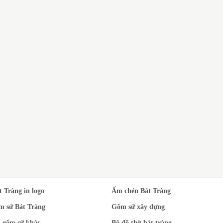
DỊ
N XUẤT BỘ ẤM
BỘ ẤM CHÉN BÁT TRÀNG
SỨ
T TRÀNG MEN
QUÀ TẶNG THẦY CÔ GIÁO
TR
EN NGỌC PHONG
NHÂN DỊP 20/11
À ĐẠO IN LOGO
t Tràng in logo
Ấm chén Bát Tràng
m sứ Bát Tràng
Gốm sứ xây dựng
 gốm sứ khác
Bộ đồ thờ bát tràng