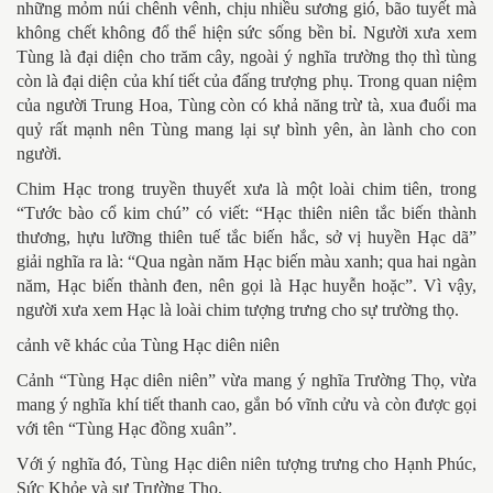
những mỏm núi chênh vênh, chịu nhiều sương gió, bão tuyết mà
không chết không đổ thể hiện sức sống bền bỉ. Người xưa xem
Tùng là đại diện cho trăm cây, ngoài ý nghĩa trường thọ thì tùng
còn là đại diện của khí tiết của đấng trượng phụ. Trong quan niệm
của người Trung Hoa, Tùng còn có khả năng trừ tà, xua đuổi ma
quỷ rất mạnh nên Tùng mang lại sự bình yên, àn lành cho con
người.
Chim Hạc trong truyền thuyết xưa là một loài chim tiên, trong
“Tước bào cổ kim chú” có viết: “Hạc thiên niên tắc biến thành
thương, hựu lưỡng thiên tuế tắc biến hắc, sở vị huyền Hạc dã”
giải nghĩa ra là: “Qua ngàn năm Hạc biến màu xanh; qua hai ngàn
năm, Hạc biến thành đen, nên gọi là Hạc huyễn hoặc”. Vì vậy,
người xưa xem Hạc là loài chim tượng trưng cho sự trường thọ.
cảnh vẽ khác của Tùng Hạc diên niên
Cảnh “Tùng Hạc diên niên” vừa mang ý nghĩa Trường Thọ, vừa
mang ý nghĩa khí tiết thanh cao, gắn bó vĩnh cửu và còn được gọi
với tên “Tùng Hạc đồng xuân”.
Với ý nghĩa đó, Tùng Hạc diên niên tượng trưng cho Hạnh Phúc,
Sức Khỏe và sự Trường Thọ.