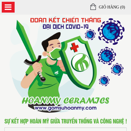
GIỎ HÀNG (
0
)