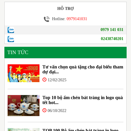
HỖ TRỢ
Hotline:
0979141031
0979 141 031
02438740201
TIN TỨC
Tư vấn chọn quà tặng cho đại biểu tham
dự đại...
12/02/2025
Top 10 bộ ấm chén bát tràng in logo quà
tết hot...
06/10/2022
TOP 100 Bộ ấm chén bát tràng in logo