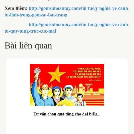
Xem thêm:
http://gomsuhoanmy.com/tin-tuc/y-nghia-ve-canh-
tu-linh-trong-gom-su-bat-trang
http://gomsuhoanmy.com/tin-tuc/y-nghia-ve-canh-
tu-quy-tung-truc-cuc-mai
Bài liên quan
Tư vấn chọn quà tặng cho đại biểu...