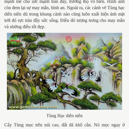
mạnh mẽ cho sức mạnh tràn đầy, trường thọ vô biên. Hình ảnh
còn đem lại sự may mắn, bình an. Ngoài ra, các cảnh vẽ Tùng hạc
diên niên dù trong khung cảnh nào cũng luôn xuất hiện ánh mặt
trời đỏ rực tràn đầy sức sống. Điều đó tượng trưng cho may mắn
và những điều tốt đẹp.
Tùng Hạc diên niên
Cây Tùng mọc trên núi cao, đất đá khô cằn. Nó mọc ngay ở