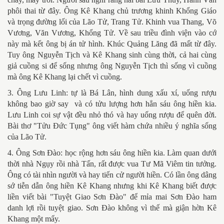
phôi thai từ đây. Ông Kê Khang chủ trương khinh Khổng Giáo
và trọng đường lối của Lão Tử, Trang Tử. Khinh vua Thang, Võ
Vương, Văn Vương, Khổng Tử. Về sau triều đình viện vào cớ
này mà kết ông bị án tử hình. Khúc Quảng Lăng đã mất từ đây.
Tuy ông Nguyễn Tịch và Kê Khang sinh cùng thời, cả hai cùng
giả cuồng si để sống nhưng ông Nguyễn Tịch thì sống vì cuồng
mà ông Kê Khang lại chết vì cuồng.
3. Ông Lưu Linh: tự là Bá Lân, hình dung xấu xí, uống rượu
không bao giờ say và có tửu lượng hơn hẳn sáu ông hiền kia.
Lưu Linh coi sự vật đều nhỏ thó và hay uống rượu để quên đời.
Bài thơ "Tửu Đức Tụng" ông viết hàm chứa nhiều ý nghĩa sống
của Lão Tử.
4. Ông Sơn Đào: học rộng hơn sáu ông hiền kia. Làm quan dưới
thời nhà Ngụy rồi nhà Tấn, rất được vua Tư Mã Viêm tin tưởng.
Ông có tài nhìn người và hay tiến cử người hiền. Có lần ông dâng
sớ tiễn dẫn ông hiền Kê Khang nhưng khi Kê Khang biết được
liền viết bài "Tuyệt Giao Sơn Đào" để mỉa mai Sơn Đào ham
danh lợi rồi tuyệt giao. Sơn Đào không vì thế mà giận hờn Kê
Khang một mẩy.