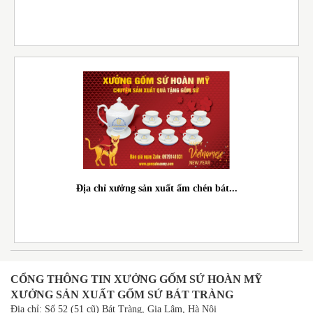
Địa chỉ xưởng sản xuất ấm chén bát...
CỔNG THÔNG TIN XƯỞNG GỐM SỨ HOÀN MỸ
XƯỞNG SẢN XUẤT GỐM SỨ BÁT TRÀNG
Địa chỉ: Số 52 (51 cũ) Bát Tràng, Gia Lâm, Hà Nội