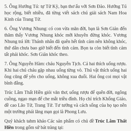
5. Ông Hướng Tú: tự Tử Kỳ, bạn thơ ấu với Sơn Đào. Hướng Tú
học rộng, biết nhiều, đã từng viết sách chú giải sách Nam Hoa
Kinh của Trang Tử.
6. Ông Vương Nhung: có con vừa mãn đời, bạn là Sơn Giản đến
thăm thấy Vương Nhung khóc mới khuyên đừng khóc. Vương
Nhung trả lời: Thánh nhân đã quên hết tình cảm nên không khóc,
thứ dân chưa bao giờ biết đến tình cảm. Bọn ta còn biết tình cảm
tất phải khóc. Sơn Giản khóc theo.
7. Ông Nguyễn Hàm: cháu Nguyễn Tịch. Cả hai thích uống rượu.
Khi hai chú cháu gặp nhau uống từng vò. Thú vật thích uống hai
ông cũng để yên cho uống, không xua đuổi. Hai ông coi mọi vật
bình đẳng.
Trúc Lâm Thất Hiền giỏi văn thơ, uống rượu để quên đời, ngông
cuồng, ngạo mạn để che mắt triều đình. Họ chỉ trích Khổng Giáo,
đề cao Lão Tử, Trang Tử. Tư tưởng và cách sống của họ tạo nên
một trường phái lãng mạn gọi là Phong Lưu.
Quý khách tahm khảo Các sản phẩm có chủ đề
Trúc Lâm Thất
Hiền
trong gốm sứ bát tràng tại: