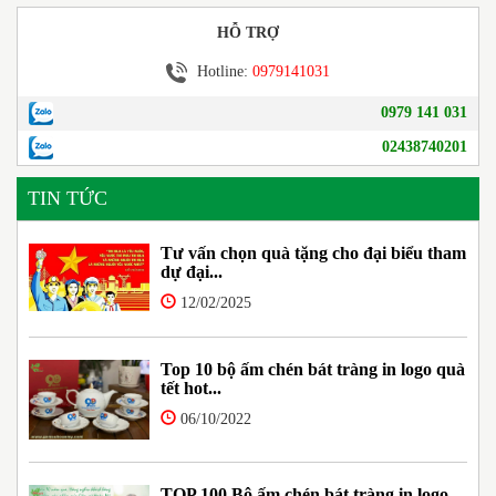
HỖ TRỢ
Hotline:
0979141031
0979 141 031
02438740201
TIN TỨC
Tư vấn chọn quà tặng cho đại biểu tham
dự đại...
12/02/2025
Top 10 bộ ấm chén bát tràng in logo quà
tết hot...
06/10/2022
TOP 100 Bộ ấm chén bát tràng in logo