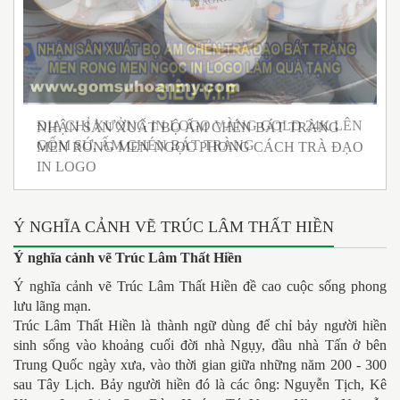
ÊN
NHẬN SẢN XUẤT BỘ ẤM CHÉN BÁT TRÀNG
B
MEN RONG MEN NGỌC PHONG CÁCH TRÀ ĐẠO
G
IN LOGO
Ý NGHĨA CẢNH VẼ TRÚC LÂM THẤT HIỀN
Ý nghĩa cảnh vẽ Trúc Lâm Thất Hiền
Ý nghĩa cảnh vẽ Trúc Lâm Thất Hiền đề cao cuộc sống phong
lưu lãng mạn.
Trúc Lâm Thất Hiền là thành ngữ dùng để chỉ bảy người hiền
sinh sống vào khoảng cuối đời nhà Ngụy, đầu nhà Tấn ở bên
Trung Quốc ngày xưa, vào thời gian giữa những năm 200 - 300
sau Tây Lịch. Bảy người hiền đó là các ông: Nguyễn Tịch, Kê