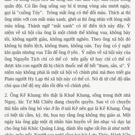
quân đội. Có lần ông uống say bí tỉ trong vòng sáu mươi ngày,
gọi là "cuồng Túy". Tròng mắt ông có thể đổi màu. Thích ai thì
ông nhìn với con mắt màu xanh, ghét ai thì ông nhìn với lòng mắt
màu trắng. Thành ngữ "mắt xanh" có từ điển tích này đây. Ý
niệm về xã hội của ông là một chính thể không vua, không bày
tôi, không người giàu, không người nghèo. Theo ông xã hội đó
không bị thiên lệch, không tham, không oán. Tuy ông có ý nghĩ
khi quân nhưng vua Tấn để ông ở yên . Ý niệm về xã hội này của
ông Nguyễn Tịch chỉ có thể có trên giấy tờ hay chỉ có thể có
được khi con người đã bị chích thuốc mê để hết "tham, sân, si". Ý
niệm này không phải là một xã hội vô chính phủ mà theo triết gia
Plato người Hy Lạp thì xã hội này có thể có. Nó đi từ chế độ dân
chủ qua chế độ mỵ dân rồi đến vô chính phủ.
2. Ông Kê Khang: tên thật là Khuê Khang, sống trong thời nhà
Nguỵ, lúc Tư Mã Chiêu đang chuyên quyền. Sau vì có chuyện
thù hằn nên ông bỏ vào ở ẩn ở núi Kê nên gọi là Kê Khang. Ông
có biệt tài cầm, kỳ, thi, họa tuy rằng ông không thụ giáo ai. Một
ngày kia ông gặp một dị nhân hàn huyên về âm nhạc và dạy lại
cho ông bài Khúc Quảng Lăng, đánh lên nghe rất êm ái như nước
chảy, mây trôi. Người sau nghĩ rằng hai bài Lưu Thủy, Hành Vân