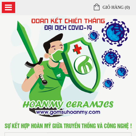
GIỎ HÀNG (
0
)