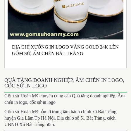
ĐỊA CHỈ XƯỞNG IN LOGO VÀNG GOLD 24K LÊN
N
GỐM SỨ, ẤM CHÉN BÁT TRÀNG
M
I
QUÀ TẶNG DOANH NGHIỆP, ẤM CHÉN IN LOGO,
CỐC SỨ IN LOGO
Gốm sứ Hoàn Mỹ chuyên cung cấp Quà tặng doanh nghiệp, Ấm
chén in logo, cốc sứ in logo
Gốm sứ Hoàn Mỹ nằm ở trung tâm hành chính xã Bát Tràng,
huyện Gia Lâm Tp Hà Nội. Địa chỉ ở số 51 Bát Tràng, cách
UBND Xã Bát Tràng 50m.