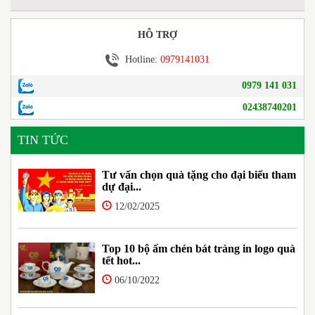
HỖ TRỢ
Hotline:
0979141031
0979 141 031
02438740201
TIN TỨC
Tư vấn chọn quà tặng cho đại biểu tham
dự đại...
12/02/2025
Top 10 bộ ấm chén bát tràng in logo quà
tết hot...
06/10/2022