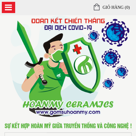
GIỎ HÀNG (
0
)