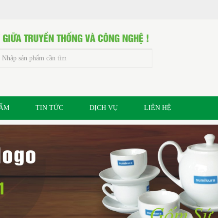
HẨM
TIN TỨC
DỊCH VỤ
LIÊN HỆ