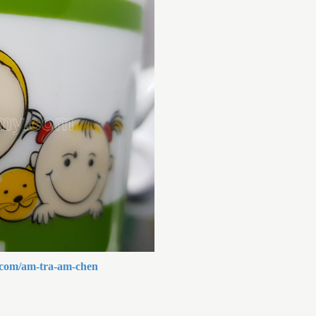
.com/am-tra-am-chen
QUÀ TẶNG GỐM SỨ BÁT
TRÀNG GIÁ RẺ CHO CÔNG
NHÂN
CH VỤ IN LOGO LÊN GỐM