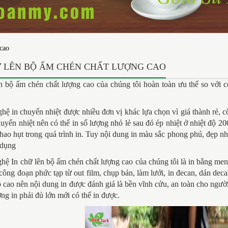
 cao
Ữ LÊN BỘ ẤM CHÉN CHẤT LƯỢNG CAO
ên bộ ấm chén chất lượng cao
của chúng tôi hoàn toàn ưu thế so với c
hệ in chuyển nhiệt được nhiều đơn vị khác lựa chọn vì giá thành rẻ, 
huyển nhiệt nên có thể in số lượng nhỏ lẻ sau đó ép nhiệt ở nhiệt độ
hao hụt trong quá trình in. Tuy nội dung in màu sắc phong phú, đẹp 
 dụng
hệ In chữ lên bộ ấm chén chất lượng cao
của chúng tôi là in bằng men
 công đoạn phức tạp từ out film, chụp bản, làm lưới, in đecan, dán dec
ộ cao nên nội dung in được đánh giá là bền vĩnh cửu, an toàn cho ngườ
ợng in phải đủ lớn mới có thể in được.