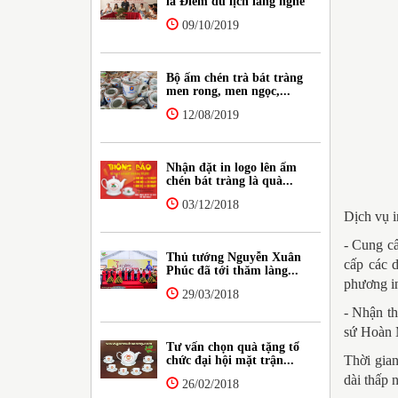
là Điểm du lịch làng nghề
09/10/2019
Bộ ấm chén trà bát tràng
men rong, men ngọc,...
12/08/2019
Nhận đặt in logo lên ấm
chén bát tràng là quà...
03/12/2018
Dịch vụ i
- Cung cấ
Thủ tướng Nguyễn Xuân
cấp các 
Phúc đã tới thăm làng...
phương in
29/03/2018
- Nhận t
sứ Hoàn 
Tư vấn chọn quà tặng tổ
Thời gian
chức đại hội mặt trận...
dài thấp 
26/02/2018