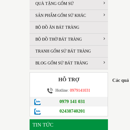
QUÀ TẶNG GỐM SỨ
SẢN PHẨM GỐM SỨ KHÁC
BỘ ĐỒ ĂN BÁT TRÀNG
BỘ ĐỒ THỜ BÁT TRÀNG
TRANH GỐM SỨ BÁT TRÀNG
BLOG GỐM SỨ BÁT TRÀNG
HỖ TRỢ
Các quá 
Hotline:
0979141031
0979 141 031
02438740201
TIN TỨC