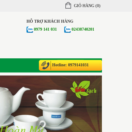
GIỎ HÀNG (
0
)
HỖ TRỢ KHÁCH HÀNG
0979 141 031
02438740201
Hotline: 0979141031