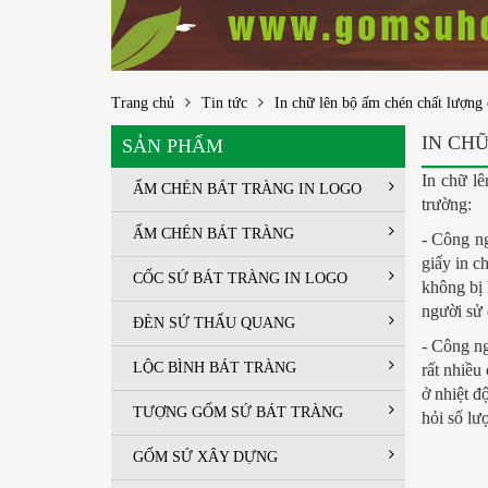
Trang chủ
Tin tức
In chữ lên bộ ấm chén chất lượng
IN CH
SẢN PHẨM
In chữ l
ẤM CHÉN BÁT TRÀNG IN LOGO
trường:
ẤM CHÉN BÁT TRÀNG
- Công ng
giấy in c
CỐC SỨ BÁT TRÀNG IN LOGO
không bị 
người sử
ĐÈN SỨ THẤU QUANG
- Công ng
LỘC BÌNH BÁT TRÀNG
rất nhiều
ở nhiệt đ
TƯỢNG GỐM SỨ BÁT TRÀNG
hỏi số lư
GỐM SỨ XÂY DỰNG