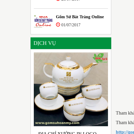
Gốm Sứ Bát Tràng Online
01/07/2017
DỊCH VỤ
Tham khả
Tham khảo
http://
ĐỊA CHỈ XƯỞNG IN LOGO