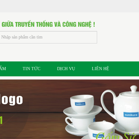
HẨM
TIN TỨC
DỊCH VỤ
LIÊN HỆ