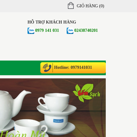
GIỎ HÀNG (
0
)
HỖ TRỢ KHÁCH HÀNG
0979 141 031
02438740201
Hotline: 0979141031