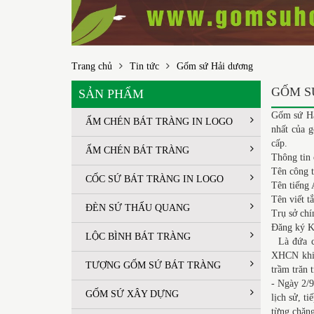
Trang chủ
Tin tức
Gốm sứ Hải dương
GỐM S
SẢN PHẨM
Gốm sứ Hả
ẤM CHÉN BÁT TRÀNG IN LOGO
nhất của g
cấp.
ẤM CHÉN BÁT TRÀNG
Thông tin
Tên côn
CỐC SỨ BÁT TRÀNG IN LOGO
Tên tiếng
Tên viết
ĐÈN SỨ THẤU QUANG
Trụ sở ch
Đăng ký K
LỘC BÌNH BÁT TRÀNG
Là đứa co
XHCN khi 
TƯỢNG GỐM SỨ BÁT TRÀNG
trầm trăn 
- Ngày 2/9
GỐM SỨ XÂY DỰNG
lịch sử, t
từng chặng