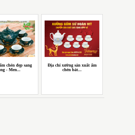
ấm chén đẹp sang
Địa chỉ xưởng sản xuất ấm
ọng - Men...
chén bát...