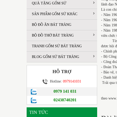
QUÀ TẶNG GỐM SỨ
lãnh đạo N
Là con ch
SẢN PHẨM GỐM SỨ KHÁC
- Năm 1963
- Năm 196
BỘ ĐỒ ĂN BÁT TRÀNG
- Năm 1985
- Năm 198
BỘ ĐỒ THỜ BÁT TRÀNG
viên chức 
Tính đến 
TRANH GỐM SỨ BÁT TRÀNG
được hội đ
- Chính p
- Bộ Công 
BLOG GỐM SỨ BÁT TRÀNG
- Công đo
- Đoàn Tha
HỖ TRỢ
- Bảo vệ, 
- Danh hiệ
Hotline:
0979141031
Trải qua t
0979 141 031
theo www
02438740201
TIN TỨC