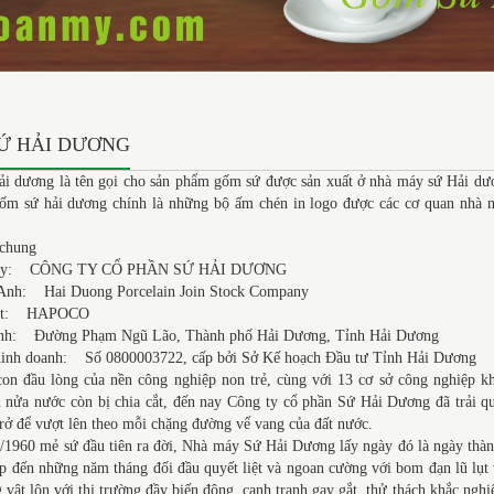
Ứ HẢI DƯƠNG
i dương là tên gọi cho sản phẩm gốm sứ được sản xuất ở nhà máy sứ Hải dươ
ốm sứ hải dương chính là những bộ ấm chén in logo được các cơ quan nhà nư
 chung
g ty: CÔNG TY CỔ PHẦN SỨ HẢI DƯƠNG
 Anh: Hai Duong Porcelain Join Stock Company
 tắt: HAPOCO
ính: Đường Phạm Ngũ Lão, Thành phố Hải Dương, Tỉnh Hải Dương
inh doanh: Số 0800003722, cấp bởi Sở Kế hoạch Đầu tư Tỉnh Hải Dương
n đầu lòng của nền công nghiệp non trẻ, cùng với 13 cơ sở công nghiệp k
nửa nước còn bị chia cắt, đến nay Công ty cổ phần Sứ Hải Dương đã trải qu
trở để vượt lên theo mỗi chặng đường vể vang của đất nước.
/1960 mẻ sứ đầu tiên ra đời, Nhà máy Sứ Hải Dương lấy ngày đó là ngày thàn
iếp đến những năm tháng đối đầu quyết liệt và ngoan cường với bom đạn lũ lụt
 vật lộn với thị trường đầy biến động, cạnh tranh gay gắt, thử thách khắc nghi