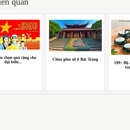
liên quan
n chọn quà tặng cho
Chùa gốm sứ ở Bát Tràng
đại biểu...
199+ Bộ 
tr