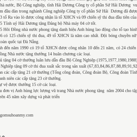
hà nước, Bộ Công nghiệp, tỉnh Hải Dương Công ty cổ phần Sứ Hải Dương vượt
im đầu đàn trong nghành Công nghiệp Công ty cổ phần Sứ Hải Dương đã được 
 tổ Ra vào lò được công nhận là tổ XHCN và 09 chiến sỹ thi đua đầu tiên củ
5 Tỉnh uỷ Hải Dương tặng Đảng bộ Nhà máy 04 cờ tốt.
 Hôi Đồng nhà nước phong tặng danh hiệu Anh hùng lao động cho tổ tạo hình
6 có 125 chiến sỹ thi đua, 49 tổ XHCN là năm cao nhất. Đội bóng chuyền nữ
toàn quốc tại Đà Nẵng.
năm 1990 có 19 tổ XHCN được công nhân 10 đến 21 năm, có 24 chiến sỹ 
ồng Nhà nước tặng thưởng 14 huân chương các loại.
hủ tặng 04 cờ thưởng luân lưu dẫn đầu Bộ Công Nghiệp (1975,1977,1980,1988)
Nghiệp tặng 09 cờ thi đua xuất sắc trong sản xuất (67,83,84,86,87,88,89,91,9
àn các cấp tặng 21 cờ thưởng (Tổng công đoàn, Công đoàn Bộ, Công đoàn Tỉnh
nh niên các cấp tặng 23 cờ thưởng.
tự vệ được thưởng 15 cờ các loại.
u đơn vị Anh hùng lực lượng vũ trang Nhà nước phong tặng năm 2004 cho tập 
rên 45 năm xây dựng và phát triển
.gomsuhoanmy.com