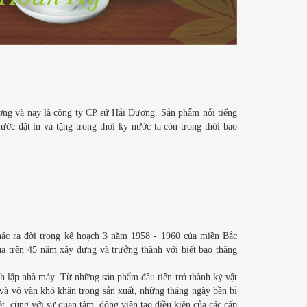
ng và nay là công ty CP sứ Hải Dương. Sản phẩm nổi tiếng
ớc đặt in và tặng trong thời ky nước ta còn trong thời bao
hác ra đời trong kế hoạch 3 năm 1958 - 1960 của miền Bắc
a trên 45 năm xây dựng và trưởng thành với biết bao thăng
h lập nhà máy. Từ những sản phẩm đầu tiên trở thành kỷ vật
 và vô vàn khó khăn trong sản xuất, những tháng ngày bền bỉ
ệt, cùng với sự quan tâm, động viên tạo điều kiện của các cấp