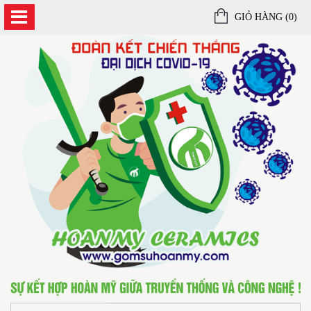
GIỎ HÀNG (
0
)