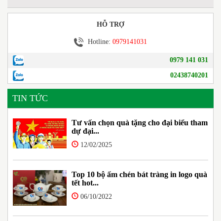
HỖ TRỢ
Hotline:
0979141031
0979 141 031
02438740201
TIN TỨC
Tư vấn chọn quà tặng cho đại biểu tham
dự đại...
12/02/2025
Top 10 bộ ấm chén bát tràng in logo quà
tết hot...
06/10/2022