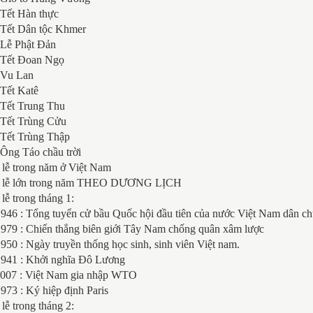
 Tết Hàn thực
: Tết Dân tộc Khmer
 Lễ Phật Đản
: Tết Đoan Ngọ
: Vu Lan
 Tết Katê
 Tết Trung Thu
: Tết Trùng Cửu
 Tết Trùng Thập
 Ông Táo chầu trời
 lễ trong năm ở Việt Nam
y lễ lớn trong năm THEO DƯƠNG LỊCH
lễ trong tháng 1:
1946 : Tổng tuyển cử bầu Quốc hội đầu tiên của nước Việt Nam dân c
1979 : Chiến thắng biên giới Tây Nam chống quân xâm lược
950 : Ngày truyền thống học sinh, sinh viên Việt nam.
1941 : Khởi nghĩa Đô Lương
2007 : Việt Nam gia nhập WTO
973 : Ký hiệp định Paris
lễ trong tháng 2: