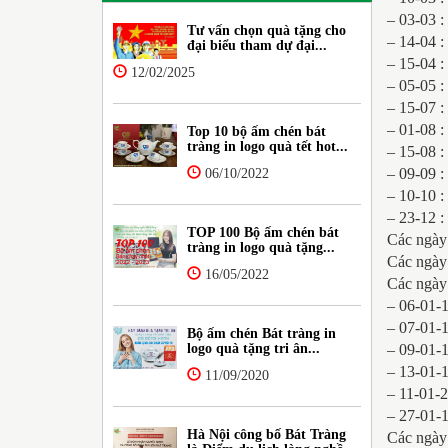
– 03-03 :
Tư vấn chọn quà tặng cho
– 14-04 
đại biểu tham dự đại...
– 15-04 :
12/02/2025
– 05-05 
– 15-07 
– 01-08 :
Top 10 bộ ấm chén bát
tràng in logo quà tết hot...
– 15-08 :
– 09-09 
06/10/2022
– 10-10 :
– 23-12 :
TOP 100 Bộ ấm chén bát
Các ngày
tràng in logo quà tặng...
Các ngà
16/05/2022
Các ngày 
– 06-01-
– 07-01-
Bộ ấm chén Bát tràng in
logo quà tặng tri ân...
– 09-01-1
– 13-01-
11/09/2020
– 11-01-
– 27-01-1
Hà Nội công bố Bát Tràng
Các ngày 