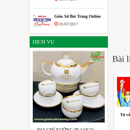
Gốm Sứ Bát Tràng Online
01/07/2017
DỊCH VỤ
Bài 
Tư vấ
ĐỊA CHỈ XƯỞNG IN LOGO