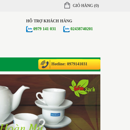
GIỎ HÀNG (
0
)
HỖ TRỢ KHÁCH HÀNG
0979 141 031
02438740201
Hotline: 0979141031