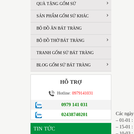
QUÀ TẶNG GỐM SỨ
SẢN PHẨM GỐM SỨ KHÁC
BỘ ĐỒ ĂN BÁT TRÀNG
BỘ ĐỒ THỜ BÁT TRÀNG
TRANH GỐM SỨ BÁT TRÀNG
BLOG GỐM SỨ BÁT TRÀNG
HỖ TRỢ
Hotline:
0979141031
0979 141 031
Các ngày
02438740201
– 01-01 
– 15-01 :
TIN TỨC
– 10-03 