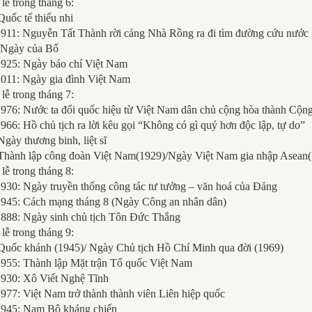
lễ trong tháng 6:
Quốc tế thiếu nhi
1911: Nguyễn Tất Thành rời cảng Nhà Rồng ra đi tìm đường cứu nước
: Ngày của Bố
1925: Ngày báo chí Việt Nam
2011: Ngày gia đình Việt Nam
lễ trong tháng 7:
1976: Nước ta đổi quốc hiệu từ Việt Nam dân chủ cộng hòa thành C
966: Hồ chủ tịch ra lời kêu gọi “Không có gì quý hơn độc lập, tự do”
Ngày thương binh, liệt sĩ
 Thành lập công đoàn Việt Nam(1929)/Ngày Việt Nam gia nhập Asean
lễ trong tháng 8:
930: Ngày truyền thống công tác tư tưởng – văn hoá của Đảng
1945: Cách mạng tháng 8 (Ngày Công an nhân dân)
1888: Ngày sinh chủ tịch Tôn Đức Thắng
lễ trong tháng 9:
 Quốc khánh (1945)/ Ngày Chủ tịch Hồ Chí Minh qua đời (1969)
1955: Thành lập Mặt trận Tổ quốc Việt Nam
1930: Xô Viết Nghệ Tĩnh
977: Việt Nam trở thành thành viên Liên hiệp quốc
1945: Nam Bộ kháng chiến