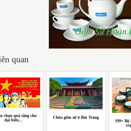
liên quan
n chọn quà tặng cho
Chùa gốm sứ ở Bát Tràng
đại biểu...
199+ Bộ 
tr
DỊ