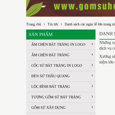
Trang chủ
Tin tức
Danh sách các ngày lễ lớn trong 
DANH 
SẢN PHẨM
Những sự
ẤM CHÉN BÁT TRÀNG IN LOGO
dịch vụ c
ẤM CHÉN BÁT TRÀNG
Xưởng sản
niệm lớn 
CỐC SỨ BÁT TRÀNG IN LOGO
ĐÈN SỨ THẤU QUANG
LỘC BÌNH BÁT TRÀNG
TƯỢNG GỐM SỨ BÁT TRÀNG
GỐM SỨ XÂY DỰNG