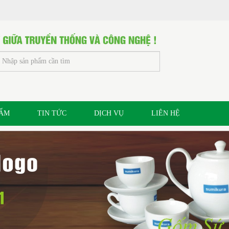
HẨM
TIN TỨC
DỊCH VỤ
LIÊN HỆ