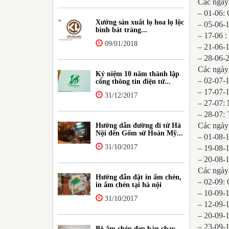
Các ngày 
– 01-06: 
Xưởng sản xuất lọ hoa lọ lộc
– 05-06-
bình bát tràng...
– 17-06 
09/01/2018
– 21-06-
– 28-06-
Các ngày 
Kỷ niệm 10 năm thành lập
– 02-07-
cổng thông tin điện tử...
– 17-07-1
31/12/2017
– 27-07: 
– 28-07:
Các ngày 
Hướng dẫn đường đi từ Hà
Nội đến Gốm sứ Hoàn Mỹ...
– 01-08-1
31/10/2017
– 19-08-
– 20-08-
Các ngày 
Hướng đẫn đặt in ấm chén,
– 02-09:
in ấm chén tại hà nội
– 10-09-
31/10/2017
– 12-09-
– 20-09-1
– 23-09-
Bộ ấm chén đẹp bán chạy