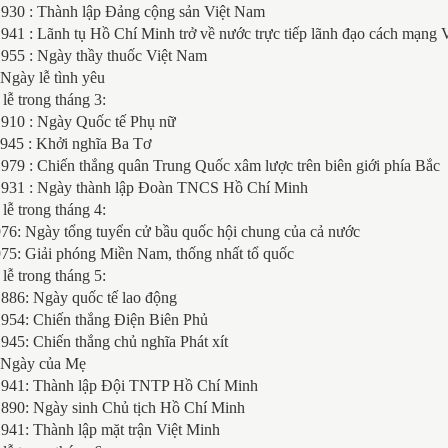
1930 : Thành lập Đảng cộng sản Việt Nam
941 : Lãnh tụ Hồ Chí Minh trở về nước trực tiếp lãnh đạo cách mạng
1955 : Ngày thầy thuốc Việt Nam
 Ngày lễ tình yêu
lễ trong tháng 3:
1910 : Ngày Quốc tế Phụ nữ
1945 : Khởi nghĩa Ba Tơ
979 : Chiến thắng quân Trung Quốc xâm lược trên biên giới phía Bắc
1931 : Ngày thành lập Đoàn TNCS Hồ Chí Minh
lễ trong tháng 4:
976: Ngày tổng tuyển cử bầu quốc hội chung của cả nước
975: Giải phóng Miền Nam, thống nhất tổ quốc
lễ trong tháng 5:
1886: Ngày quốc tế lao động
1954: Chiến thắng Điện Biên Phủ
945: Chiến thắng chủ nghĩa Phát xít
: Ngày của Mẹ
1941: Thành lập Đội TNTP Hồ Chí Minh
1890: Ngày sinh Chủ tịch Hồ Chí Minh
941: Thành lập mặt trận Việt Minh