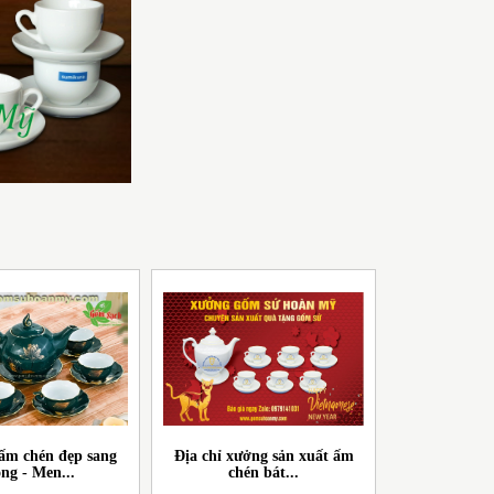
QUÀ TẶNG GỐM SỨ BÁT
TRÀNG GIÁ RẺ CHO CÔNG
ấm chén đẹp sang
Địa chỉ xưởng sản xuất ấm
ọng - Men...
chén bát...
NHÂN
CH VỤ IN LOGO LÊN GỐM