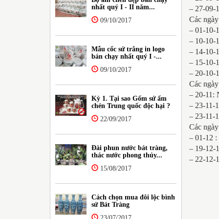
nhất quý I - II năm...
– 27-09-
Các ngày 
09/10/2017
– 01-10-1
– 10-10-1
Mẫu cốc sứ trắng in logo
– 14-10-
bán chạy nhất quý I -...
– 15-10-
09/10/2017
– 20-10-1
Các ngày 
– 20-11:
Kỳ 1. Tại sao Gốm sứ ấm
– 23-11-
chén Trung quốc độc hại ?
– 23-11-
22/09/2017
Các ngày 
– 01-12 
Đài phun nước bát tràng,
– 19-12-
thác nước phong thủy...
– 22-12-
15/08/2017
Cách chọn mua đôi lộc bình
sứ Bát Tràng
23/07/2017