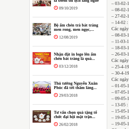
là Điểm du lịch làng nghề
– 03-02-
09/10/2019
– 08-02-1
– 27-02-
– 14-02 :
Bộ ấm chén trà bát tràng
Các ngày 
men rong, men ngọc,...
– 08-03-
12/08/2019
– 11-03-
– 18-03-1
– 26-03-
Nhận đặt in logo lên ấm
chén bát tràng là quà...
Các ngày 
03/12/2018
– 25-4-1
– 30-4-1
Các ngày 
Thủ tướng Nguyễn Xuân
– 01-05-
Phúc đã tới thăm làng...
– 07-05-
29/03/2018
– 09-05-1
– 13-05 
– 15-05-
Tư vấn chọn quà tặng tổ
chức đại hội mặt trận...
– 19-05-
– 19-05-1
26/02/2018