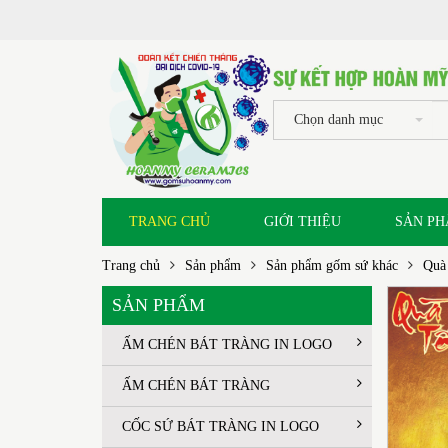
Chọn danh mục
TRANG CHỦ
GIỚI THIỆU
SẢN P
Trang chủ
Sản phẩm
Sản phẩm gốm sứ khác
Quà 
SẢN PHẨM
ẤM CHÉN BÁT TRÀNG IN LOGO
ẤM CHÉN BÁT TRÀNG
CỐC SỨ BÁT TRÀNG IN LOGO