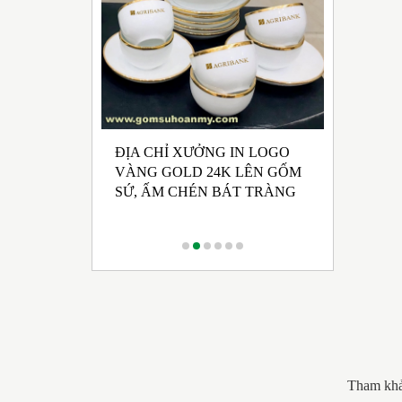
ĐỊA CHỈ XƯỞNG IN LOGO
UẤT GỐM SỨ
NHẬN SẢ
VÀNG GOLD 24K LÊN GỐM
 HỘI ĐẢNG
CHÉN BÁ
SỨ, ẤM CHÉN BÁT TRÀNG
 KỲ 2025 -
RONG M
CÁCH TR
Tham khả