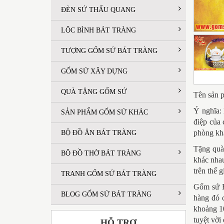
ĐÈN SỨ THẤU QUANG
LỘC BÌNH BÁT TRÀNG
TƯỢNG GỐM SỨ BÁT TRÀNG
GỐM SỨ XÂY DỰNG
QUÀ TẶNG GỐM SỨ
Tên sản p
Ý nghĩa:
SẢN PHẨM GỐM SỨ KHÁC
điệp của 
phòng khá
BỘ ĐỒ ĂN BÁT TRÀNG
Tặng quà 
BỘ ĐỒ THỜ BÁT TRÀNG
khác nha
trên thế 
TRANH GỐM SỨ BÁT TRÀNG
Gốm sứ H
BLOG GỐM SỨ BÁT TRÀNG
hàng đó 
khoảng 10
tuyệt vời
HỖ TRỢ