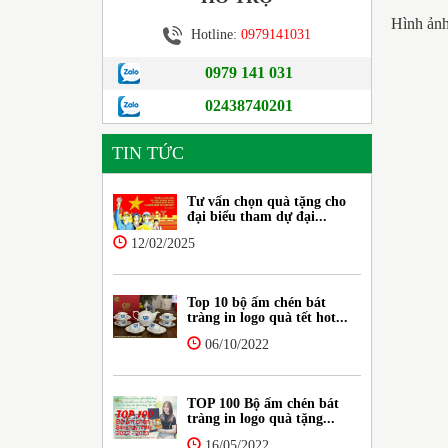
Hình ản
Hotline:
0979141031
0979 141 031
02438740201
TIN TỨC
Tư vấn chọn quà tặng cho
đại biểu tham dự đại...
12/02/2025
Top 10 bộ ấm chén bát
tràng in logo quà tết hot...
06/10/2022
TOP 100 Bộ ấm chén bát
tràng in logo quà tặng...
16/05/2022