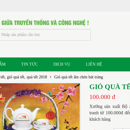
HẨM
TIN TỨC
DỊCH VỤ
LIÊN HỆ
tết, giỏ quà tết, quà tết 2018
Giỏ quà tết ấm chén bát tràng
GIỎ QUÀ T
100.000 đ
Xưởng sản xuất Bộ ấ
tranh từ 100.000đ đế
khách hàng