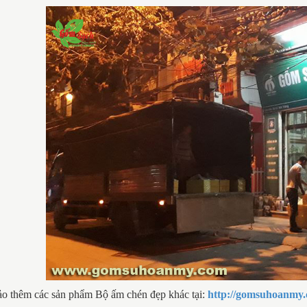
DỊ
N XUẤT BỘ ẤM
BỘ ẤM CHÉN BÁT TRÀNG
SỨ
T TRÀNG MEN
QUÀ TẶNG THẦY CÔ GIÁO
TR
EN NGỌC PHONG
NHÂN DỊP 20/11
À ĐẠO IN LOGO
o thêm các sản phẩm Bộ ấm chén đẹp khác tại:
http://gomsuhoanmy