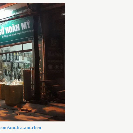
QUÀ TẶNG GỐM SỨ BÁT
TRÀNG GIÁ RẺ CHO CÔNG
NHÂN
CH VỤ IN LOGO LÊN GỐM
 QUÀ TẶNG SANG
ỌNG
.com/am-tra-am-chen