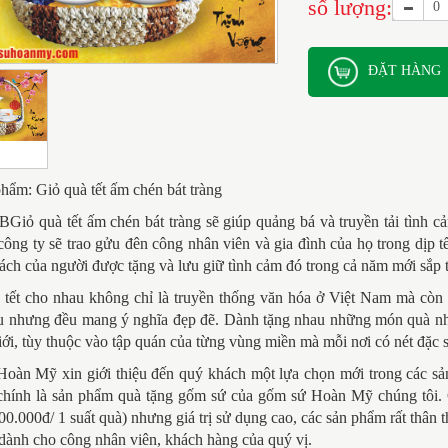
số lượng:
ĐẶT HÀNG
hẩm: Giỏ quà tết ấm chén bát tràng
 B
Giỏ quà tết ấm chén bát tràng
sẽ giúp quảng bá và truyền tải tình 
công ty sẽ trao gửu đên công nhân viên và gia đình của họ trong dịp t
ch của người được tặng và lưu giữ tình cảm đó trong cả năm mới sắp t
tết cho nhau không chỉ là truyền thống văn hóa ở Việt Nam mà còn ở 
u nhưng đều mang ý nghĩa đẹp đẽ. Dành tặng nhau những món quà nhân
giới, tùy thuộc vào tập quán của từng vùng miền mà mỗi nơi có nét đặc sắ
oàn Mỹ xin giới thiệu đến quý khách một lựa chọn mới trong các sản 
chính là sản phẩm quà tặng gốm sứ của gốm sứ Hoàn Mỹ chúng tôi. C
0.000đ/ 1 suất quà) nhưng giá trị sử dụng cao, các sản phẩm rất thân 
 dành cho công nhân viên, khách hàng của quý vị.