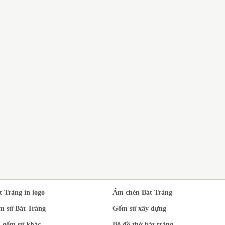
DỊ
N XUẤT BỘ ẤM
BỘ ẤM CHÉN BÁT TRÀNG
SỨ
T TRÀNG MEN
QUÀ TẶNG THẦY CÔ GIÁO
TR
EN NGỌC PHONG
NHÂN DỊP 20/11
À ĐẠO IN LOGO
t Tràng in logo
Ấm chén Bát Tràng
m sứ Bát Tràng
Gốm sứ xây dựng
 gốm sứ khác
Bộ đồ thờ bát tràng