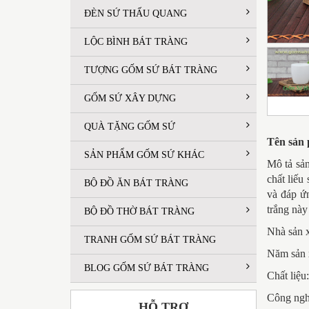
ĐÈN SỨ THẤU QUANG
LỘC BÌNH BÁT TRÀNG
TƯỢNG GỐM SỨ BÁT TRÀNG
GỐM SỨ XÂY DỰNG
QUÀ TẶNG GỐM SỨ
Tên sản 
SẢN PHẨM GỐM SỨ KHÁC
Mô tả sả
chất liế
BỘ ĐỒ ĂN BÁT TRÀNG
và đáp ứ
trắng này
BỘ ĐỒ THỜ BÁT TRÀNG
Nhà sản 
TRANH GỐM SỨ BÁT TRÀNG
Năm sản 
BLOG GỐM SỨ BÁT TRÀNG
Chất liệu
Công ngh
HỖ TRỢ