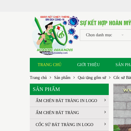
Chọn danh mục
TRANG CHỦ
GIỚI THIỆU
SẢN P
Trang chủ
Sản phẩm
Quà tặng gốm sứ
Cốc sứ Bá
SẢN PHẨM
ẤM CHÉN BÁT TRÀNG IN LOGO
ẤM CHÉN BÁT TRÀNG
CỐC SỨ BÁT TRÀNG IN LOGO