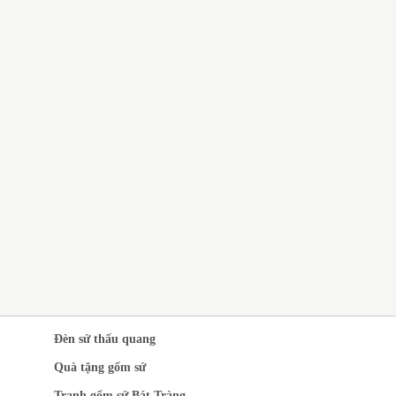
QUÀ TẶNG GỐM SỨ BÁT
TRÀNG GIÁ RẺ CHO CÔNG
NHÂN
CH VỤ IN LOGO LÊN GỐM
 QUÀ TẶNG SANG
ỌNG
Đèn sứ thấu quang
Quà tặng gốm sứ
Tranh gốm sứ Bát Tràng