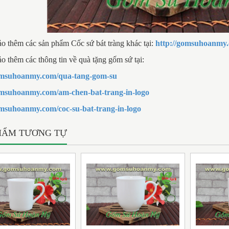
 thêm các sản phẩm Cốc sứ bát tràng khác tại:
http://gomsuhoanmy.
 thêm các thông tin về quà tặng gốm sứ tại:
gomsuhoanmy.com/qua-tang-gom-su
omsuhoanmy.com/am-chen-bat-trang-in-logo
omsuhoanmy.com/coc-su-bat-trang-in-logo
HẨM TƯƠNG TỰ