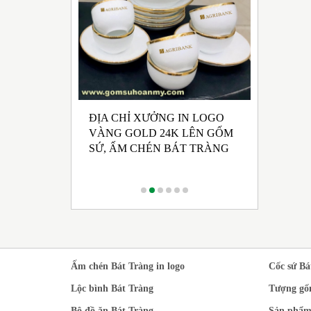
ĐỊA CHỈ XƯỞNG IN LOGO
UẤT GỐM SỨ
NHẬN SẢ
VÀNG GOLD 24K LÊN GỐM
 HỘI ĐẢNG
CHÉN BÁ
SỨ, ẤM CHÉN BÁT TRÀNG
 KỲ 2025 -
RONG M
CÁCH TR
Ấm chén Bát Tràng in logo
Cốc sứ Bá
Lộc bình Bát Tràng
Tượng gố
Bộ đồ ăn Bát Tràng
Sản phẩm