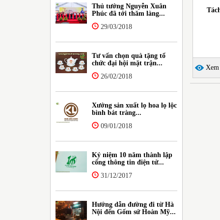
Thủ tướng Nguyễn Xuân
Tách
Phúc đã tới thăm làng...
29/03/2018
Tư vấn chọn quà tặng tổ
chức đại hội mặt trận...
Xem c
26/02/2018
Xưởng sản xuất lọ hoa lọ lộc
bình bát tràng...
09/01/2018
Kỷ niệm 10 năm thành lập
cổng thông tin điện tử...
31/12/2017
Hướng dẫn đường đi từ Hà
Nội đến Gốm sứ Hoàn Mỹ...