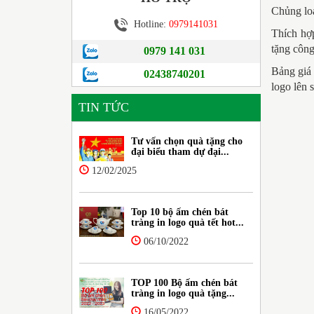
Chủng lo
Hotline:
0979141031
Thích hợp
tặng công
0979 141 031
Bảng giá 
02438740201
logo lên 
TIN TỨC
Tư vấn chọn quà tặng cho
đại biểu tham dự đại...
12/02/2025
Top 10 bộ ấm chén bát
tràng in logo quà tết hot...
06/10/2022
TOP 100 Bộ ấm chén bát
tràng in logo quà tặng...
16/05/2022