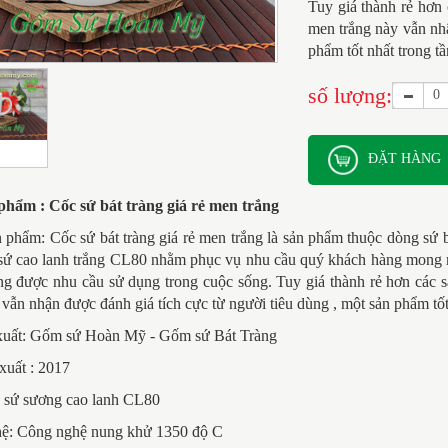
Tuy giá thành rẻ hơn
men trắng này vẫn nhậ
phẩm tốt nhất trong tầ
số lượng:
ĐẶT HÀNG
phẩm : Cốc sứ bát tràng giá rẻ men trắng
n phẩm:
Cốc sứ bát tràng giá rẻ men trắng
là sản phẩm thuộc dòng sứ b
u sứ cao lanh trắng CL80 nhằm phục vụ nhu cầu quý khách hàng mong m
ng được nhu cầu sử dụng trong cuộc sống. Tuy giá thành rẻ hơn các
 vẫn nhận được đánh giá tích cực từ người tiêu dùng , một sản phẩm tốt
xuất: Gốm sứ Hoàn Mỹ - Gốm sứ Bát Tràng
xuất : 2017
: sứ sương cao lanh CL80
ệ: Công nghệ nung khử 1350 độ C