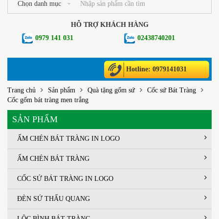
Chọn danh mục
HỖ TRỢ KHÁCH HÀNG
0979 141 031
02438740201
Hotline: 0979141031
Trang chủ
Sản phẩm
Quà tặng gốm sứ
Cốc sứ Bát Tràng
Cốc gốm bát tràng men trắng
SẢN PHẨM
ẤM CHÉN BÁT TRÀNG IN LOGO
ẤM CHÉN BÁT TRÀNG
CỐC SỨ BÁT TRÀNG IN LOGO
ĐÈN SỨ THẤU QUANG
LỘC BÌNH BÁT TRÀNG