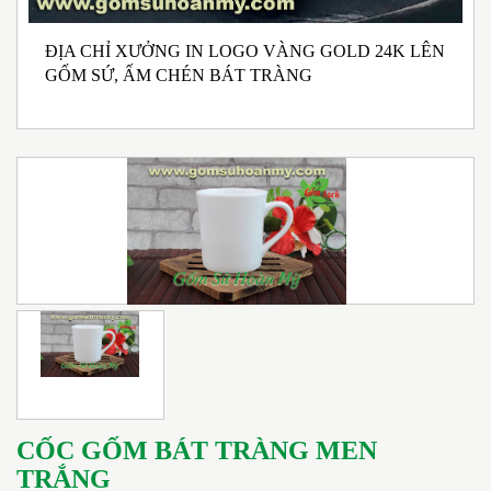
ĐỊA CHỈ XƯỞNG IN LOGO VÀNG GOLD 24K LÊN
N
GỐM SỨ, ẤM CHÉN BÁT TRÀNG
M
I
CỐC GỐM BÁT TRÀNG MEN
TRẮNG