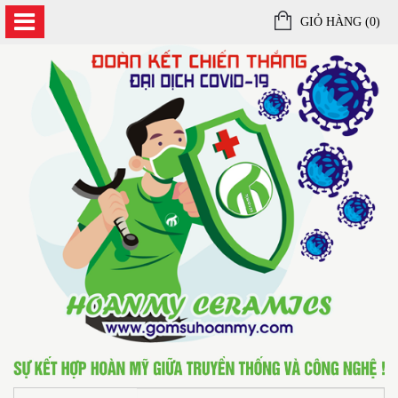
GIỎ HÀNG (
0
)