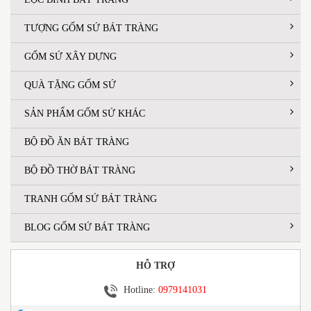
TƯỢNG GỐM SỨ BÁT TRÀNG
GỐM SỨ XÂY DỰNG
QUÀ TẶNG GỐM SỨ
SẢN PHẨM GỐM SỨ KHÁC
BỘ ĐỒ ĂN BÁT TRÀNG
BỘ ĐỒ THỜ BÁT TRÀNG
TRANH GỐM SỨ BÁT TRÀNG
BLOG GỐM SỨ BÁT TRÀNG
HỖ TRỢ
Hotline:
0979141031