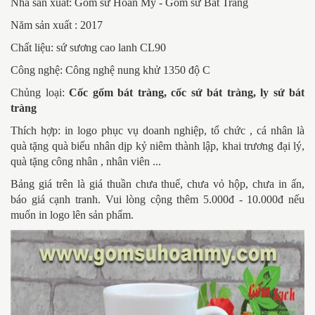
Nhà sản xuất: Gốm sứ Hoàn Mỹ - Gốm sứ Bát Tràng
Năm sản xuất : 2017
Chất liệu: sứ sương cao lanh CL90
Công nghệ: Công nghệ nung khử 1350 độ C
Chủng loại:
Cốc gốm bát tràng, cốc sứ bát tràng, ly sứ bát
tràng
Thích hợp: in logo phục vụ doanh nghiệp, tổ chức , cá nhân là
quà tặng quà biếu nhân dịp kỷ niêm thành lập, khai trương đại lý,
quà tặng công nhân , nhân viên ...
Bảng giá trên là giá thuần chưa thuế, chưa vỏ hộp, chưa in ấn,
báo giá cạnh tranh. Vui lòng cộng thêm 5.000đ - 10.000đ nếu
muốn in logo lên sản phẩm.