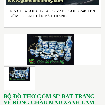
ĐỊA CHỈ XƯỞNG IN LOGO VÀNG GOLD 24K LÊN
NHẬN SẢN XUẤT BỘ ẤM CHÉN BÁT TRÀNG
B
GỐM SỨ, ẤM CHÉN BÁT TRÀNG
MEN RONG MEN NGỌC PHONG CÁCH TRÀ ĐẠO
G
IN LOGO
BỘ ĐỒ THỜ GỐM SỨ BÁT TRÀNG
VẼ RỒNG CHẦU MÀU XANH LAM