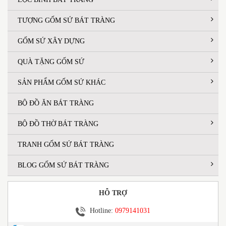
TƯỢNG GỐM SỨ BÁT TRÀNG
GỐM SỨ XÂY DỰNG
QUÀ TẶNG GỐM SỨ
SẢN PHẨM GỐM SỨ KHÁC
BỘ ĐỒ ĂN BÁT TRÀNG
BỘ ĐỒ THỜ BÁT TRÀNG
TRANH GỐM SỨ BÁT TRÀNG
BLOG GỐM SỨ BÁT TRÀNG
HỖ TRỢ
Hotline:
0979141031