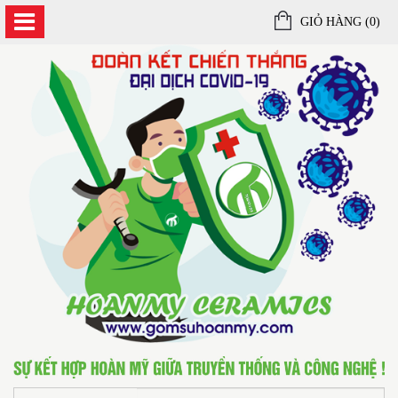
GIỎ HÀNG (
0
)