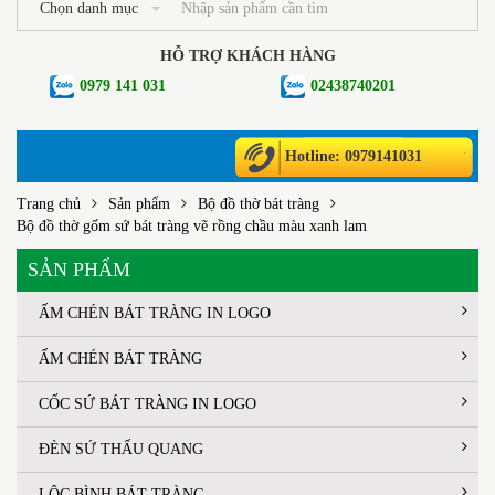
Chọn danh mục
HỖ TRỢ KHÁCH HÀNG
0979 141 031
02438740201
Hotline: 0979141031
Trang chủ
Sản phẩm
Bộ đồ thờ bát tràng
Bộ đồ thờ gốm sứ bát tràng vẽ rồng chầu màu xanh lam
SẢN PHẨM
ẤM CHÉN BÁT TRÀNG IN LOGO
ẤM CHÉN BÁT TRÀNG
CỐC SỨ BÁT TRÀNG IN LOGO
ĐÈN SỨ THẤU QUANG
LỘC BÌNH BÁT TRÀNG