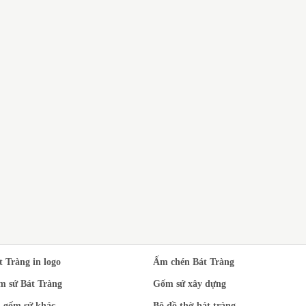
DỊ
N XUẤT BỘ ẤM
BỘ ẤM CHÉN BÁT TRÀNG
SỨ
T TRÀNG MEN
QUÀ TẶNG THẦY CÔ GIÁO
TR
EN NGỌC PHONG
NHÂN DỊP 20/11
À ĐẠO IN LOGO
t Tràng in logo
Ấm chén Bát Tràng
m sứ Bát Tràng
Gốm sứ xây dựng
 gốm sứ khác
Bộ đồ thờ bát tràng