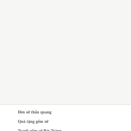
QUÀ TẶNG GỐM SỨ BÁT
TRÀNG GIÁ RẺ CHO CÔNG
NHÂN
CH VỤ IN LOGO LÊN GỐM
 QUÀ TẶNG SANG
ỌNG
Đèn sứ thấu quang
Quà tặng gốm sứ
Tranh gốm sứ Bát Tràng