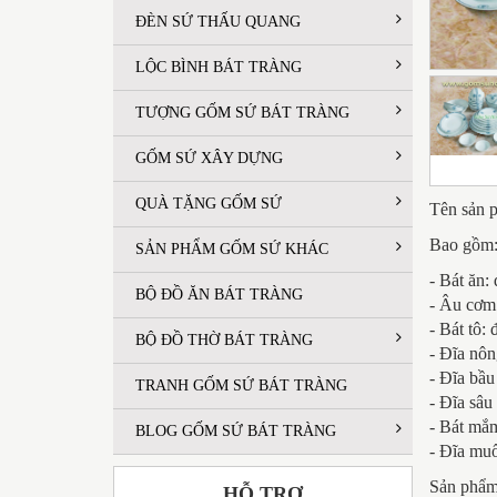
ĐÈN SỨ THẤU QUANG
LỘC BÌNH BÁT TRÀNG
TƯỢNG GỐM SỨ BÁT TRÀNG
GỐM SỨ XÂY DỰNG
QUÀ TẶNG GỐM SỨ
Tên sản p
Bao gồm
SẢN PHẨM GỐM SỨ KHÁC
- Bát ăn:
BỘ ĐỒ ĂN BÁT TRÀNG
- Âu cơm 
- Bát tô:
BỘ ĐỒ THỜ BÁT TRÀNG
- Đĩa nôn
- Đĩa bầu
TRANH GỐM SỨ BÁT TRÀNG
- Đĩa sâu
- Bát mắm
BLOG GỐM SỨ BÁT TRÀNG
- Đĩa muố
Sản phẩm 
HỖ TRỢ