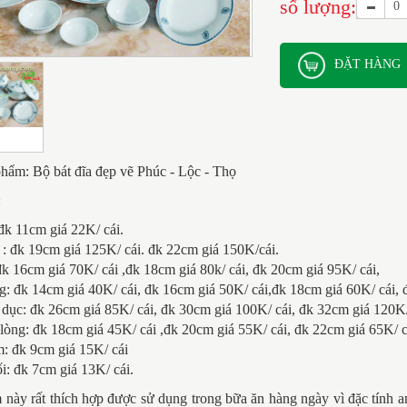
số lượng:
ĐẶT HÀNG
hẩm: Bộ bát đĩa đẹp vẽ Phúc - Lộc - Thọ
:
 đk 11cm giá 22K/ cái.
: đk 19cm giá 125K/ cái. đk 22cm giá 150K/cái.
 đk 16cm giá 70K/ cái ,đk 18cm giá 80k/ cái, đk 20cm giá 95K/ cái,
g: đk 14cm giá 40K/ cái, đk 16cm giá 50K/ cái,đk 18cm giá 60K/ cái, 
 dục: đk 26cm giá 85K/ cái, đk 30cm giá 100K/ cái, đk 32cm giá 120K/
 lòng: đk 18cm giá 45K/ cái ,đk 20cm giá 55K/ cái, đk 22cm giá 65K/ c
: đk 9cm giá 15K/ cái
i: đk 7cm giá 13K/ cái.
này rất thích hợp được sử dụng trong bữa ăn hàng ngày vì đặc tính 