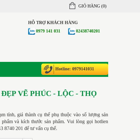
GIỎ HÀNG (
0
)
HỖ TRỢ KHÁCH HÀNG
0979 141 031
02438740201
Hotline: 0979141031
 ĐẸP VẼ PHÚC - LỘC - THỌ
tạm tính, giá thành cụ thể phụ thuộc vào số lượng sản
 phẩm và kích thước sản phẩm. Vui lòng gọi hotlien
 8740 201 để tư vấn cụ thể.