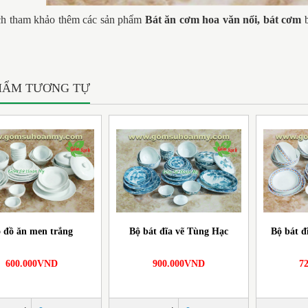
h tham khảo thêm các sản phẩm
Bát ăn cơm hoa văn nổi, bát cơm
b
HẨM TƯƠNG TỰ
 đồ ăn men trắng
Bộ bát đĩa vẽ Tùng Hạc
Bộ bát đ
600.000VND
900.000VND
7