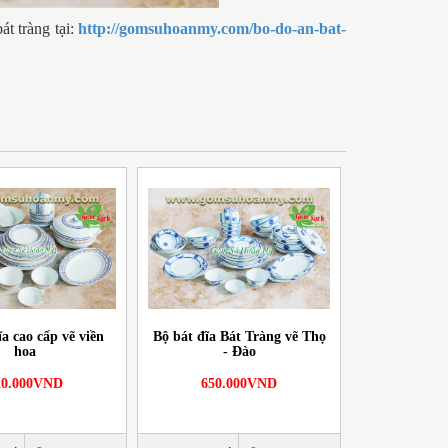
át tràng tại:
http://gomsuhoanmy.com/bo-do-an-bat-
ĩa cao cấp vẽ viền
Bộ bát đĩa Bát Tràng vẽ Thọ
hoa
- Đào
20.000VND
650.000VND