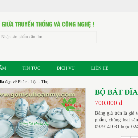
HẨM
TIN TỨC
DỊCH VỤ
LIÊN HỆ
đĩa đẹp vẽ Phúc - Lộc - Thọ
BỘ BÁT ĐĨA
700.000 đ
Bảng giá trên là giá 
phẩm, chủng loại sản
0979141031 hoặc 0243