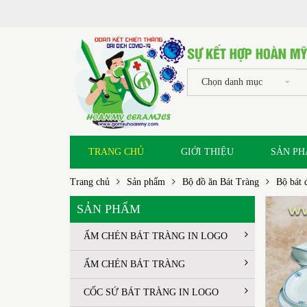
Chọn danh mục
TRANG CHỦ
GIỚI THIỆU
SẢN P
Trang chủ
Sản phẩm
Bộ đồ ăn Bát Tràng
Bộ bát 
SẢN PHẨM
ẤM CHÉN BÁT TRÀNG IN LOGO
ẤM CHÉN BÁT TRÀNG
CỐC SỨ BÁT TRÀNG IN LOGO