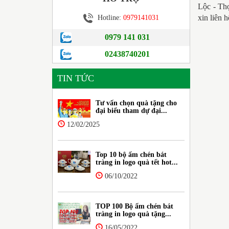
Lộc - Th
xin liên 
Hotline:
0979141031
0979 141 031
02438740201
TIN TỨC
Tư vấn chọn quà tặng cho
đại biểu tham dự đại...
12/02/2025
Top 10 bộ ấm chén bát
tràng in logo quà tết hot...
06/10/2022
TOP 100 Bộ ấm chén bát
tràng in logo quà tặng...
16/05/2022