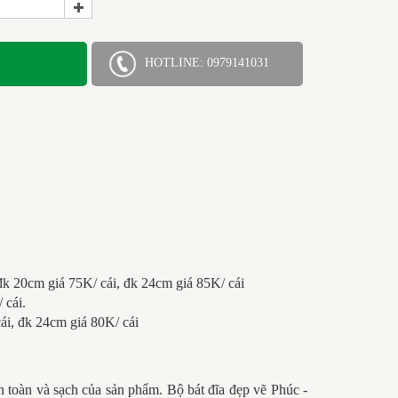
HOTLINE: 0979141031
đk 20cm giá 75K/ cái, đk 24cm giá 85K/ cái
 cái.
ái, đk 24cm giá 80K/ cái
an toàn và sạch của sản phẩm.
Bộ bát đĩa đẹp vẽ Phúc -