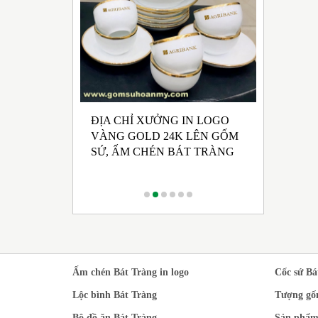
ĐỊA CHỈ XƯỞNG IN LOGO
UẤT GỐM SỨ
NHẬN SẢ
VÀNG GOLD 24K LÊN GỐM
 HỘI ĐẢNG
CHÉN BÁ
SỨ, ẤM CHÉN BÁT TRÀNG
 KỲ 2025 -
RONG M
CÁCH TR
Ấm chén Bát Tràng in logo
Cốc sứ Bá
Lộc bình Bát Tràng
Tượng gố
Bộ đồ ăn Bát Tràng
Sản phẩm