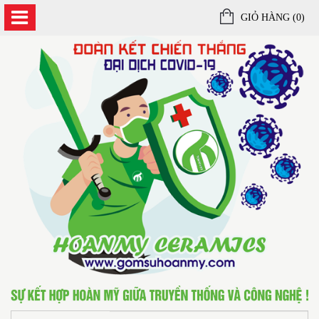
GIỎ HÀNG (
0
)