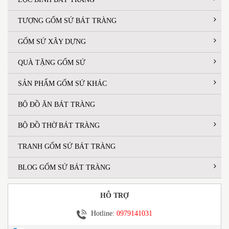
TƯỢNG GỐM SỨ BÁT TRÀNG
GỐM SỨ XÂY DỰNG
QUÀ TẶNG GỐM SỨ
SẢN PHẨM GỐM SỨ KHÁC
BỘ ĐỒ ĂN BÁT TRÀNG
BỘ ĐỒ THỜ BÁT TRÀNG
TRANH GỐM SỨ BÁT TRÀNG
BLOG GỐM SỨ BÁT TRÀNG
HỖ TRỢ
Hotline:
0979141031