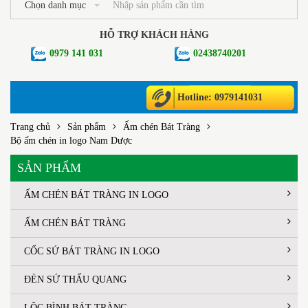
Chọn danh mục
HỖ TRỢ KHÁCH HÀNG
0979 141 031
02438740201
Hotline: 0979141031
Trang chủ
Sản phẩm
Ấm chén Bát Tràng
Bộ ấm chén in logo Nam Dược
SẢN PHẨM
ẤM CHÉN BÁT TRÀNG IN LOGO
ẤM CHÉN BÁT TRÀNG
CỐC SỨ BÁT TRÀNG IN LOGO
ĐÈN SỨ THẤU QUANG
LỘC BÌNH BÁT TRÀNG