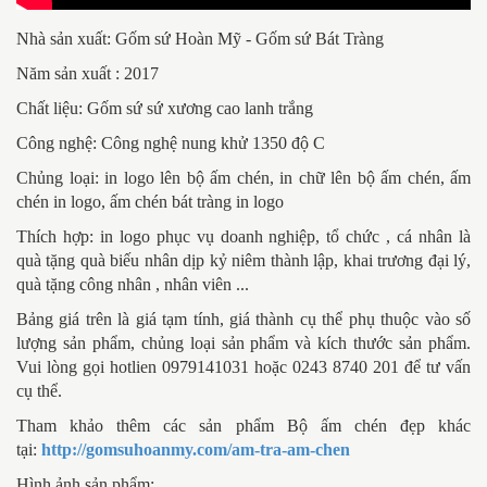
Nhà sản xuất: Gốm sứ Hoàn Mỹ - Gốm sứ Bát Tràng
Năm sản xuất : 2017
Chất liệu: Gốm sứ sứ xương cao lanh trắng
Công nghệ: Công nghệ nung khử 1350 độ C
Chủng loại: in logo lên bộ ấm chén, in chữ lên bộ ấm chén, ấm
chén in logo, ấm chén bát tràng in logo
Thích hợp: in logo phục vụ doanh nghiệp, tổ chức , cá nhân là
quà tặng quà biếu nhân dịp kỷ niêm thành lập, khai trương đại lý,
quà tặng công nhân , nhân viên ...
Bảng giá trên là giá tạm tính, giá thành cụ thể phụ thuộc vào số
lượng sản phẩm, chủng loại sản phẩm và kích thước sản phẩm.
Vui lòng gọi hotlien 0979141031 hoặc 0243 8740 201 để tư vấn
cụ thể.
Tham khảo thêm các sản phẩm Bộ ấm chén đẹp khác
tại:
http://gomsuhoanmy.com/am-tra-am-chen
Hình ảnh sản phẩm: