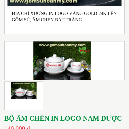
ĐỊA CHỈ XƯỞNG IN LOGO VÀNG GOLD 24K LÊN
N
GỐM SỨ, ẤM CHÉN BÁT TRÀNG
M
I
BỘ ẤM CHÉN IN LOGO NAM DƯỢC
140.000 đ