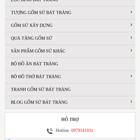
TƯỢNG GỐM SỨ BÁT TRÀNG
GỐM SỨ XÂY DỰNG
QUÀ TẶNG GỐM SỨ
SẢN PHẨM GỐM SỨ KHÁC
BỘ ĐỒ ĂN BÁT TRÀNG
BỘ ĐỒ THỜ BÁT TRÀNG
TRANH GỐM SỨ BÁT TRÀNG
BLOG GỐM SỨ BÁT TRÀNG
HỖ TRỢ
Hotline:
0979141031