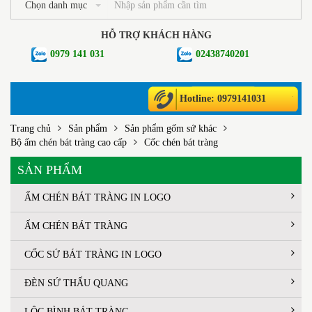
Chọn danh mục
HỖ TRỢ KHÁCH HÀNG
0979 141 031
02438740201
Hotline: 0979141031
Trang chủ
Sản phẩm
Sản phẩm gốm sứ khác
Bộ ấm chén bát tràng cao cấp
Cốc chén bát tràng
SẢN PHẨM
ẤM CHÉN BÁT TRÀNG IN LOGO
ẤM CHÉN BÁT TRÀNG
CỐC SỨ BÁT TRÀNG IN LOGO
ĐÈN SỨ THẤU QUANG
LỘC BÌNH BÁT TRÀNG