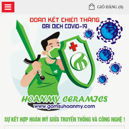
GIỎ HÀNG (
0
)