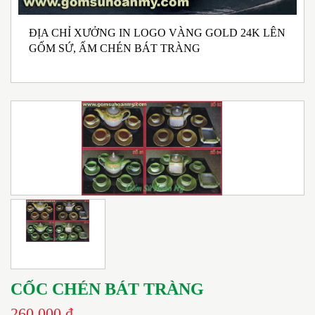
ĐỊA CHỈ XƯỞNG IN LOGO VÀNG GOLD 24K LÊN
N
GỐM SỨ, ẤM CHÉN BÁT TRÀNG
M
I
CỐC CHÉN BÁT TRÀNG
260.000 đ