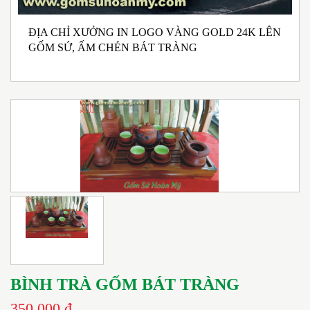
ĐỊA CHỈ XƯỞNG IN LOGO VÀNG GOLD 24K LÊN
N
GỐM SỨ, ẤM CHÉN BÁT TRÀNG
M
I
BÌNH TRÀ GỐM BÁT TRÀNG
350.000 đ