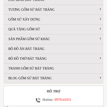
TƯỢNG GỐM SỨ BÁT TRÀNG
GỐM SỨ XÂY DỰNG
QUÀ TẶNG GỐM SỨ
SẢN PHẨM GỐM SỨ KHÁC
BỘ ĐỒ ĂN BÁT TRÀNG
BỘ ĐỒ THỜ BÁT TRÀNG
TRANH GỐM SỨ BÁT TRÀNG
BLOG GỐM SỨ BÁT TRÀNG
HỖ TRỢ
Hotline:
0979141031