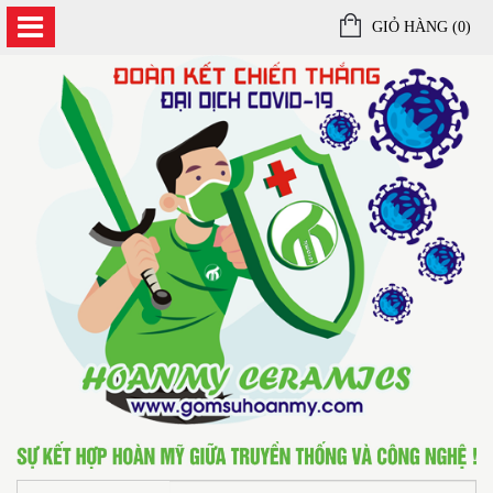
GIỎ HÀNG (
0
)