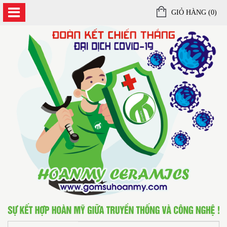
GIỎ HÀNG (
0
)