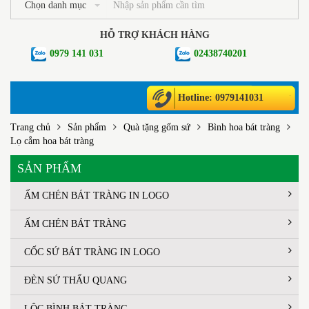
Chọn danh mục
HỖ TRỢ KHÁCH HÀNG
0979 141 031
02438740201
Hotline: 0979141031
Trang chủ
Sản phẩm
Quà tặng gốm sứ
Bình hoa bát tràng
Lọ cắm hoa bát tràng
SẢN PHẨM
ẤM CHÉN BÁT TRÀNG IN LOGO
ẤM CHÉN BÁT TRÀNG
CỐC SỨ BÁT TRÀNG IN LOGO
ĐÈN SỨ THẤU QUANG
LỘC BÌNH BÁT TRÀNG