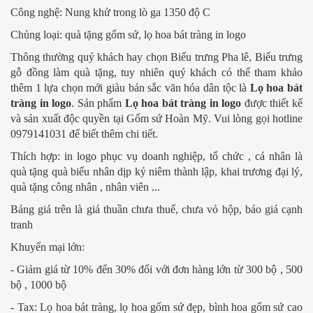
Công nghệ: Nung khử trong lò ga 1350 độ C
Chủng loại: quà tặng gốm sứ, lọ hoa bát tràng in logo
Thông thường quý khách hay chọn Biểu trưng Pha lê, Biểu trưng
gỗ đồng làm quà tặng, tuy nhiên quý khách có thể tham khảo
thêm 1 lựa chọn mới giàu bản sắc văn hóa dân tộc là
Lọ hoa bát
tràng in logo
. Sản phẩm
Lọ hoa bát tràng in logo
được thiết kế
và sản xuất độc quyền tại Gốm sứ Hoàn Mỹ. Vui lòng gọi hotline
0979141031 để biết thêm chi tiết.
Thích hợp: in logo phục vụ doanh nghiệp, tổ chức , cá nhân là
quà tặng quà biếu nhân dịp kỷ niêm thành lập, khai trương đại lý,
quà tặng công nhân , nhân viên ...
Bảng giá trên là giá thuần chưa thuế, chưa vỏ hộp, báo giá cạnh
tranh
Khuyến mại lớn:
- Giảm giá từ 10% đến 30% đối với đơn hàng lớn từ 300 bộ , 500
bộ , 1000 bộ
- Tax: Lọ hoa bát tràng, lọ hoa gốm sứ đẹp, bình hoa gốm sứ cao