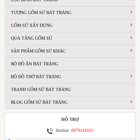
TƯỢNG GỐM SỨ BÁT TRÀNG
GỐM SỨ XÂY DỰNG
QUÀ TẶNG GỐM SỨ
SẢN PHẨM GỐM SỨ KHÁC
BỘ ĐỒ ĂN BÁT TRÀNG
BỘ ĐỒ THỜ BÁT TRÀNG
TRANH GỐM SỨ BÁT TRÀNG
BLOG GỐM SỨ BÁT TRÀNG
HỖ TRỢ
Hotline:
0979141031