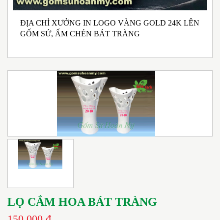
ĐỊA CHỈ XƯỞNG IN LOGO VÀNG GOLD 24K LÊN
NHẬN SẢN XUẤT BỘ ẤM CHÉN BÁT TRÀNG
B
GỐM SỨ, ẤM CHÉN BÁT TRÀNG
MEN RONG MEN NGỌC PHONG CÁCH TRÀ ĐẠO
G
IN LOGO
LỌ CẮM HOA BÁT TRÀNG
150.000 đ