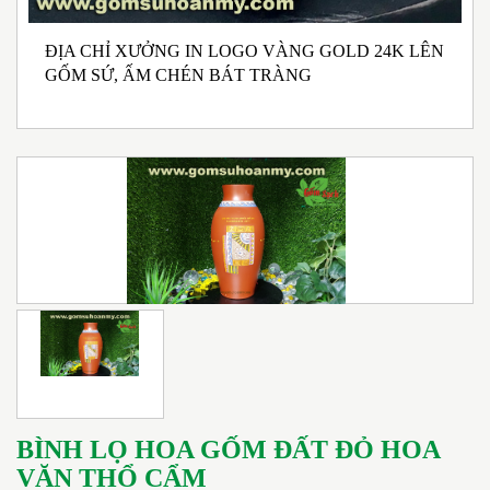
ĐỊA CHỈ XƯỞNG IN LOGO VÀNG GOLD 24K LÊN
N
GỐM SỨ, ẤM CHÉN BÁT TRÀNG
M
I
BÌNH LỌ HOA GỐM ĐẤT ĐỎ HOA
VĂN THỔ CẨM