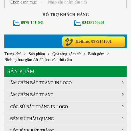
Chọn danh mục
HỖ TRỢ KHÁCH HÀNG
0979 141 031
02438740201
Hotline: 0979141031
Trang chủ
Sản phẩm
Quà tặng gốm sứ
Bình gốm
Bình lọ hoa gốm đất đỏ hoa văn thổ cẩm
SẢN PHẨM
ẤM CHÉN BÁT TRÀNG IN LOGO
ẤM CHÉN BÁT TRÀNG
CỐC SỨ BÁT TRÀNG IN LOGO
ĐÈN SỨ THẤU QUANG
LỘC BÌNH BÁT TRÀNG