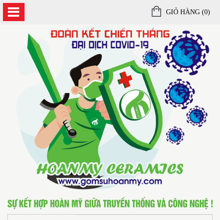
GIỎ HÀNG (
0
)