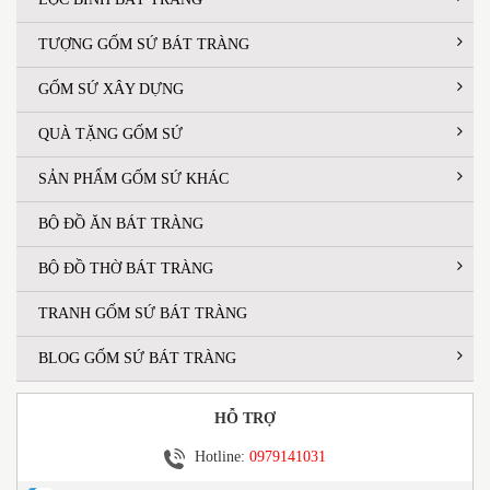
TƯỢNG GỐM SỨ BÁT TRÀNG
GỐM SỨ XÂY DỰNG
QUÀ TẶNG GỐM SỨ
SẢN PHẨM GỐM SỨ KHÁC
BỘ ĐỒ ĂN BÁT TRÀNG
BỘ ĐỒ THỜ BÁT TRÀNG
TRANH GỐM SỨ BÁT TRÀNG
BLOG GỐM SỨ BÁT TRÀNG
HỖ TRỢ
Hotline:
0979141031