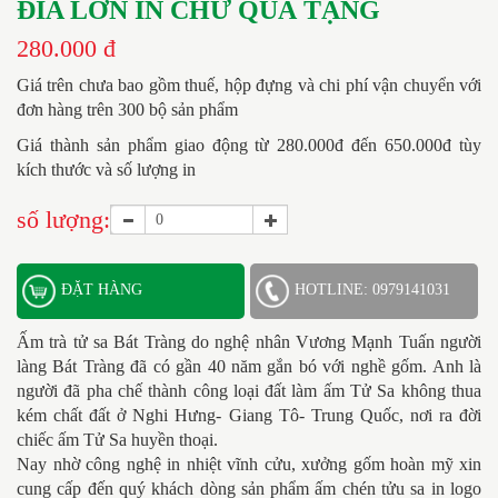
ĐĨA LỚN IN CHỮ QUÀ TẶNG
280.000 đ
Giá trên chưa bao gồm thuế, hộp đựng và chi phí vận chuyển với
đơn hàng trên 300 bộ sản phẩm
Giá thành sản phẩm giao động từ 280.000đ đến 650.000đ tùy
kích thước và số lượng in
số lượng:
ĐẶT HÀNG
HOTLINE: 0979141031
Ấm trà tử sa Bát Tràng do nghệ nhân Vương Mạnh Tuấn người
làng Bát Tràng đã có gần 40 năm gắn bó với nghề gốm. Anh là
người đã pha chế thành công loại đất làm ấm Tử Sa không thua
kém chất đất ở Nghi Hưng- Giang Tô- Trung Quốc, nơi ra đời
chiếc ấm Tử Sa huyền thoại.
Nay nhờ công nghệ in nhiệt vĩnh cửu, xưởng gốm hoàn mỹ xin
cung cấp đến quý khách dòng sản phẩm ấm chén tửu sa in logo