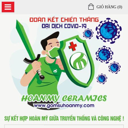
GIỎ HÀNG (
0
)