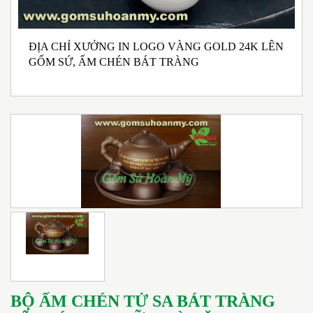
ĐỊA CHỈ XƯỞNG IN LOGO VÀNG GOLD 24K LÊN
N
GỐM SỨ, ẤM CHÉN BÁT TRÀNG
M
I
BỘ ẤM CHÉN TỬ SA BÁT TRÀNG