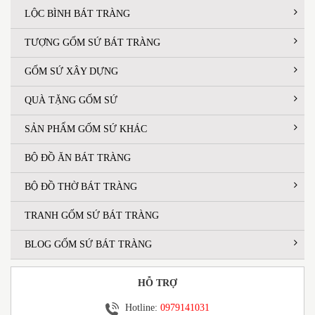
LỘC BÌNH BÁT TRÀNG
TƯỢNG GỐM SỨ BÁT TRÀNG
GỐM SỨ XÂY DỰNG
QUÀ TẶNG GỐM SỨ
SẢN PHẨM GỐM SỨ KHÁC
BỘ ĐỒ ĂN BÁT TRÀNG
BỘ ĐỒ THỜ BÁT TRÀNG
TRANH GỐM SỨ BÁT TRÀNG
BLOG GỐM SỨ BÁT TRÀNG
HỖ TRỢ
Hotline:
0979141031